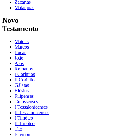
Zacarias
Malaquias
Novo
Testamento
Mateus
Marcos
Lucas
João
Atos
Romanos
I Coríntios
II Coríntios
Gálatas
Efésios
Filipenses
Colossenses
I Tessalonicenses
II Tessalonicenses
I Timóteo
II Timóteo
Tito
Filemon