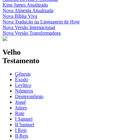
King James Atualizada
Nova Almeida Atualizada
Nova Bíblia Viva
Nova Tradução na Linguagem de Hoje
Nova Versão Internacional
Nova Versão Transformadora
Velho
Testamento
Gênesis
Êxodo
Levítico
Números
Deuteronômio
Josué
Juízes
Rute
I Samuel
II Samuel
I Reis
II Reis