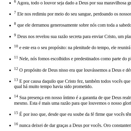
6
Agora, todo o louvor seja dado a Deus por sua maravilhosa g
7
Ele nos redimiu por meio do seu sangue, perdoando os nosso
8
que ele derramou generosamente sobre nós com toda a sabedo
9
Deus nos revelou sua razão secreta para enviar Cristo, um pl
10
e este era o seu propósito: na plenitude do tempo, ele reunir
11
Nele, nós fomos escolhidos e predestinados como parte do p
12
O propósito de Deus nisso era que louvássemos a Deus e désse
13
E por causa daquilo que Cristo fez, também todos vocês que 
qual há muito tempo havia sido prometido.
14
Sua presença em nosso íntimo é a garantia de que Deus realme
mesmo. Esta é mais uma razão para que louvemos o nosso glor
15
É por isso que, desde que eu soube da fé firme que vocês tê
16
nunca deixei de dar graças a Deus por vocês. Oro constante