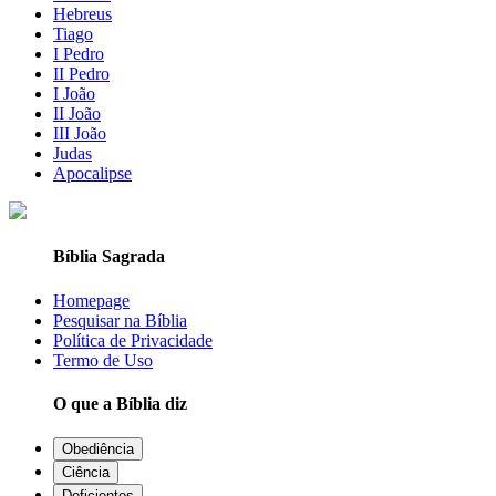
Hebreus
Tiago
I Pedro
II Pedro
I João
II João
III João
Judas
Apocalipse
Bíblia Sagrada
Homepage
Pesquisar na Bíblia
Política de Privacidade
Termo de Uso
O que a Bíblia diz
Obediência
Ciência
Deficientes