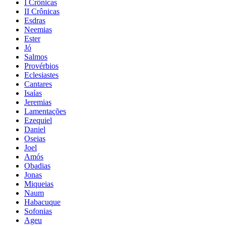
I Crônicas
II Crônicas
Esdras
Neemias
Ester
Jó
Salmos
Provérbios
Eclesiastes
Cantares
Isaías
Jeremias
Lamentações
Ezequiel
Daniel
Oseias
Joel
Amós
Obadias
Jonas
Miqueias
Naum
Habacuque
Sofonias
Ageu