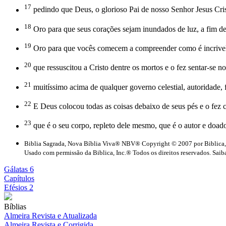
17
pedindo que Deus, o glorioso Pai de nosso Senhor Jesus Cris
18
Oro para que seus corações sejam inundados de luz, a fim de
19
Oro para que vocês comecem a compreender como é incrivelm
20
que ressuscitou a Cristo dentre os mortos e o fez sentar-se n
21
muitíssimo acima de qualquer governo celestial, autoridade, 
22
E Deus colocou todas as coisas debaixo de seus pés e o fez ca
23
que é o seu corpo, repleto dele mesmo, que é o autor e doado
Biblia Sagrada, Nova Bíblia Viva® NBV® Copyright © 2007 por Biblica,
Usado com permissão da Biblica, Inc.® Todos os direitos reservados. Saiba
Gálatas 6
Capítulos
Efésios 2
Bíblias
Almeira Revista e Atualizada
Almeira Revista e Corrigida