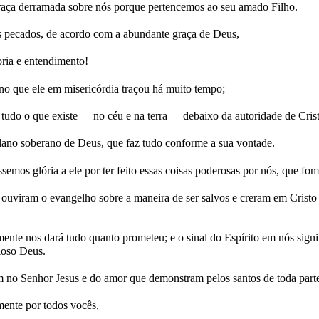
raça derramada sobre nós porque pertencemos ao seu amado Filho.
s pecados, de acordo com a abundante graça de Deus,
ria e entendimento!
ano que ele em misericórdia traçou há muito tempo;
á tudo o que existe — no céu e na terra — debaixo da autoridade de Cris
lano soberano de Deus, que faz tudo conforme a sua vontade.
mos glória a ele por ter feito essas coisas poderosas por nós, que fom
ouviram o evangelho sobre a maneira de ser salvos e creram em Cristo 
nte nos dará tudo quanto prometeu; e o sinal do Espírito em nós signif
ioso Deus.
m no Senhor Jesus e do amor que demonstram pelos santos de toda part
mente por todos vocês,