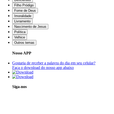
Filho Pródigo
Fome de Deus
Imoralidade
Livramento
Nascimento de Jesus
Política
Velhice
Outros temas
Nosso APP
Gostaria de receber a palavra do dia em seu celular?
Faça o download do nosso app abaixo
Siga-nos