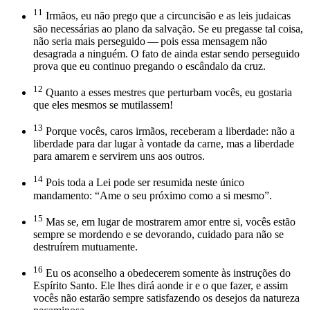
11
Irmãos, eu não prego que a circuncisão e as leis judaicas
são necessárias ao plano da salvação. Se eu pregasse tal coisa,
não seria mais perseguido — pois essa mensagem não
desagrada a ninguém. O fato de ainda estar sendo perseguido
prova que eu continuo pregando o escândalo da cruz.
12
Quanto a esses mestres que perturbam vocês, eu gostaria
que eles mesmos se mutilassem!
13
Porque vocês, caros irmãos, receberam a liberdade: não a
liberdade para dar lugar à vontade da carne, mas a liberdade
para amarem e servirem uns aos outros.
14
Pois toda a Lei pode ser resumida neste único
mandamento: “Ame o seu próximo como a si mesmo”.
15
Mas se, em lugar de mostrarem amor entre si, vocês estão
sempre se mordendo e se devorando, cuidado para não se
destruírem mutuamente.
16
Eu os aconselho a obedecerem somente às instruções do
Espírito Santo. Ele lhes dirá aonde ir e o que fazer, e assim
vocês não estarão sempre satisfazendo os desejos da natureza