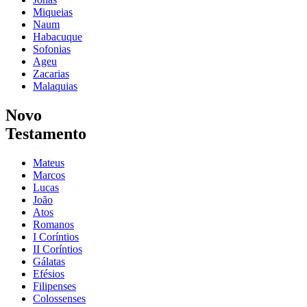
Miqueias
Naum
Habacuque
Sofonias
Ageu
Zacarias
Malaquias
Novo
Testamento
Mateus
Marcos
Lucas
João
Atos
Romanos
I Coríntios
II Coríntios
Gálatas
Efésios
Filipenses
Colossenses