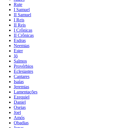
Rute
I Samuel
II Samuel
I Reis
II Reis
I Crônicas
II Crônicas
Esdras
Neemias
Ester
Jó
Salmos
Provérbios
Eclesiastes
Cantares
Isaías
Jeremias
Lamentações
Ezequiel
Daniel
Oseias
Joel
Amós
Obadias
Jonas