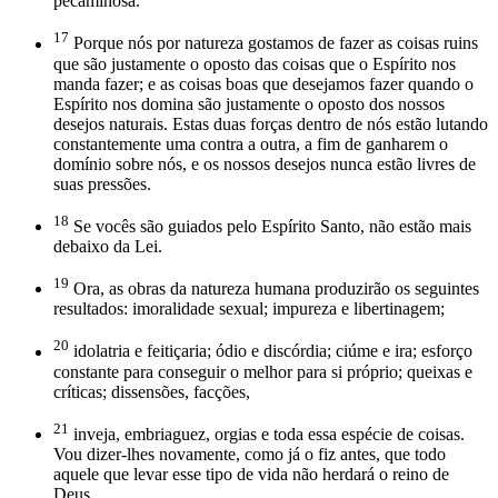
pecaminosa.
17
Porque nós por natureza gostamos de fazer as coisas ruins
que são justamente o oposto das coisas que o Espírito nos
manda fazer; e as coisas boas que desejamos fazer quando o
Espírito nos domina são justamente o oposto dos nossos
desejos naturais. Estas duas forças dentro de nós estão lutando
constantemente uma contra a outra, a fim de ganharem o
domínio sobre nós, e os nossos desejos nunca estão livres de
suas pressões.
18
Se vocês são guiados pelo Espírito Santo, não estão mais
debaixo da Lei.
19
Ora, as obras da natureza humana produzirão os seguintes
resultados: imoralidade sexual; impureza e libertinagem;
20
idolatria e feitiçaria; ódio e discórdia; ciúme e ira; esforço
constante para conseguir o melhor para si próprio; queixas e
críticas; dissensões, facções,
21
inveja, embriaguez, orgias e toda essa espécie de coisas.
Vou dizer-lhes novamente, como já o fiz antes, que todo
aquele que levar esse tipo de vida não herdará o reino de
Deus.