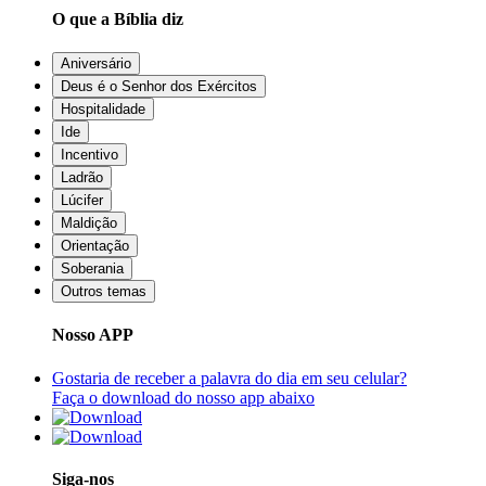
O que a Bíblia diz
Aniversário
Deus é o Senhor dos Exércitos
Hospitalidade
Ide
Incentivo
Ladrão
Lúcifer
Maldição
Orientação
Soberania
Outros temas
Nosso APP
Gostaria de receber a palavra do dia em seu celular?
Faça o download do nosso app abaixo
Siga-nos