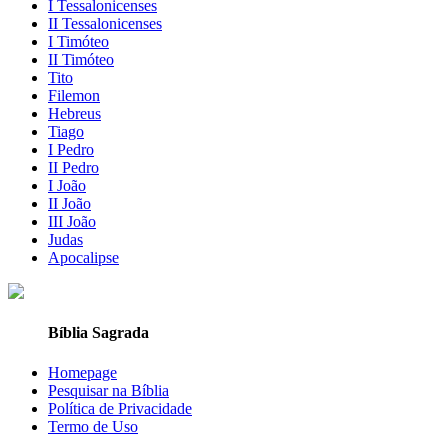
I Tessalonicenses
II Tessalonicenses
I Timóteo
II Timóteo
Tito
Filemon
Hebreus
Tiago
I Pedro
II Pedro
I João
II João
III João
Judas
Apocalipse
Bíblia Sagrada
Homepage
Pesquisar na Bíblia
Política de Privacidade
Termo de Uso