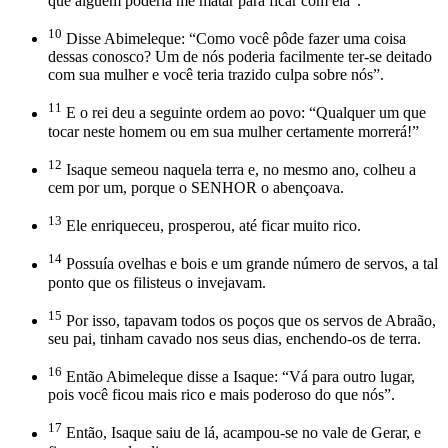
que alguém poderia me matar para ficar com ela”.
10
Disse Abimeleque: “Como você pôde fazer uma coisa
dessas conosco? Um de nós poderia facilmente ter-se deitado
com sua mulher e você teria trazido culpa sobre nós”.
11
E o rei deu a seguinte ordem ao povo: “Qualquer um que
tocar neste homem ou em sua mulher certamente morrerá!”
12
Isaque semeou naquela terra e, no mesmo ano, colheu a
cem por um, porque o SENHOR o abençoava.
13
Ele enriqueceu, prosperou, até ficar muito rico.
14
Possuía ovelhas e bois e um grande número de servos, a tal
ponto que os filisteus o invejavam.
15
Por isso, tapavam todos os poços que os servos de Abraão,
seu pai, tinham cavado nos seus dias, enchendo-os de terra.
16
Então Abimeleque disse a Isaque: “Vá para outro lugar,
pois você ficou mais rico e mais poderoso do que nós”.
17
Então, Isaque saiu de lá, acampou-se no vale de Gerar, e