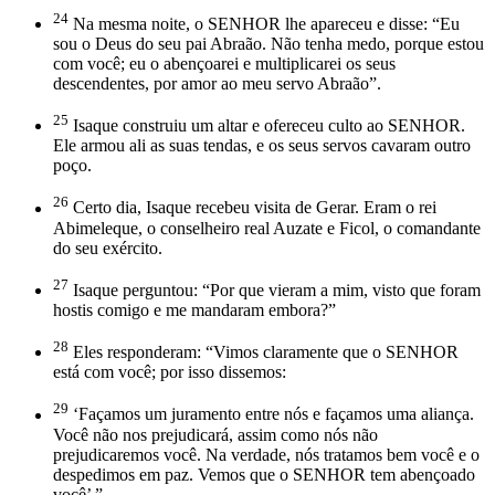
24
Na mesma noite, o SENHOR lhe apareceu e disse: “Eu
sou o Deus do seu pai Abraão. Não tenha medo, porque estou
com você; eu o abençoarei e multiplicarei os seus
descendentes, por amor ao meu servo Abraão”.
25
Isaque construiu um altar e ofereceu culto ao SENHOR.
Ele armou ali as suas tendas, e os seus servos cavaram outro
poço.
26
Certo dia, Isaque recebeu visita de Gerar. Eram o rei
Abimeleque, o conselheiro real Auzate e Ficol, o comandante
do seu exército.
27
Isaque perguntou: “Por que vieram a mim, visto que foram
hostis comigo e me mandaram embora?”
28
Eles responderam: “Vimos claramente que o SENHOR
está com você; por isso dissemos:
29
‘Façamos um juramento entre nós e façamos uma aliança.
Você não nos prejudicará, assim como nós não
prejudicaremos você. Na verdade, nós tratamos bem você e o
despedimos em paz. Vemos que o SENHOR tem abençoado
você’ ”.