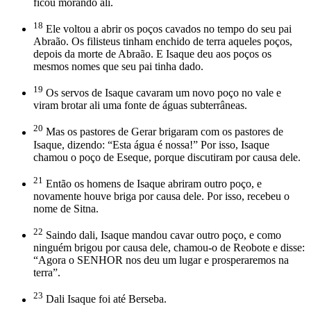
ficou morando ali.
18
Ele voltou a abrir os poços cavados no tempo do seu pai
Abraão. Os filisteus tinham enchido de terra aqueles poços,
depois da morte de Abraão. E Isaque deu aos poços os
mesmos nomes que seu pai tinha dado.
19
Os servos de Isaque cavaram um novo poço no vale e
viram brotar ali uma fonte de águas subterrâneas.
20
Mas os pastores de Gerar brigaram com os pastores de
Isaque, dizendo: “Esta água é nossa!” Por isso, Isaque
chamou o poço de Eseque, porque discutiram por causa dele.
21
Então os homens de Isaque abriram outro poço, e
novamente houve briga por causa dele. Por isso, recebeu o
nome de Sitna.
22
Saindo dali, Isaque mandou cavar outro poço, e como
ninguém brigou por causa dele, chamou-o de Reobote e disse:
“Agora o SENHOR nos deu um lugar e prosperaremos na
terra”.
23
Dali Isaque foi até Berseba.