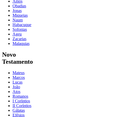
Amós
Obadias
Jonas
Miqueias
Naum
Habacuque
Sofonias
Ageu
Zacarias
Malaquias
Novo
Testamento
Mateus
Marcos
Lucas
João
Atos
Romanos
I Coríntios
II Coríntios
Gálatas
Efésios