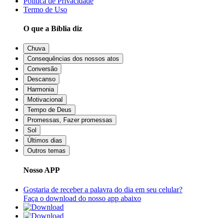
Política de Privacidade
Termo de Uso
O que a Bíblia diz
Chuva
Consequências dos nossos atos
Conversão
Descanso
Harmonia
Motivacional
Tempo de Deus
Promessas, Fazer promessas
Sol
Últimos dias
Outros temas
Nosso APP
Gostaria de receber a palavra do dia em seu celular?
Faça o download do nosso app abaixo