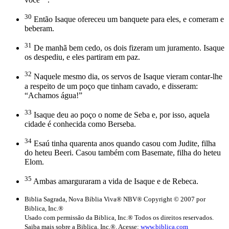
30
Então Isaque ofereceu um banquete para eles, e comeram e
beberam.
31
De manhã bem cedo, os dois fizeram um juramento. Isaque
os despediu, e eles partiram em paz.
32
Naquele mesmo dia, os servos de Isaque vieram contar-lhe
a respeito de um poço que tinham cavado, e disseram:
“Achamos água!”
33
Isaque deu ao poço o nome de Seba e, por isso, aquela
cidade é conhecida como Berseba.
34
Esaú tinha quarenta anos quando casou com Judite, filha
do heteu Beeri. Casou também com Basemate, filha do heteu
Elom.
35
Ambas amarguraram a vida de Isaque e de Rebeca.
Biblia Sagrada, Nova Bíblia Viva® NBV® Copyright © 2007 por
Biblica, Inc.®
Usado com permissão da Biblica, Inc.® Todos os direitos reservados.
Saiba mais sobre a Biblica, Inc.®. Acesse:
www.biblica.com