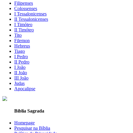
Filipenses
Colossenses
I Tessalonicenses
II Tessalonicenses
I Timóteo
II Timóteo
Tito
Filemon
Hebreus
Tiago
I Pedro
II Pedro
I João
II João
III João
Judas
Apocalipse
Bíblia Sagrada
Homepage
Pesquisar na Bíblia