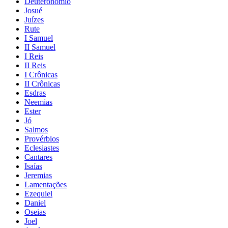
Deuteronômio
Josué
Juízes
Rute
I Samuel
II Samuel
I Reis
II Reis
I Crônicas
II Crônicas
Esdras
Neemias
Ester
Jó
Salmos
Provérbios
Eclesiastes
Cantares
Isaías
Jeremias
Lamentações
Ezequiel
Daniel
Oseias
Joel