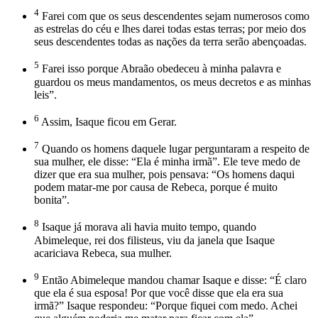
4
Farei com que os seus descendentes sejam numerosos como
as estrelas do céu e lhes darei todas estas terras; por meio dos
seus descendentes todas as nações da terra serão abençoadas.
5
Farei isso porque Abraão obedeceu à minha palavra e
guardou os meus mandamentos, os meus decretos e as minhas
leis”.
6
Assim, Isaque ficou em Gerar.
7
Quando os homens daquele lugar perguntaram a respeito de
sua mulher, ele disse: “Ela é minha irmã”. Ele teve medo de
dizer que era sua mulher, pois pensava: “Os homens daqui
podem matar-me por causa de Rebeca, porque é muito
bonita”.
8
Isaque já morava ali havia muito tempo, quando
Abimeleque, rei dos filisteus, viu da janela que Isaque
acariciava Rebeca, sua mulher.
9
Então Abimeleque mandou chamar Isaque e disse: “É claro
que ela é sua esposa! Por que você disse que ela era sua
irmã?” Isaque respondeu: “Porque fiquei com medo. Achei