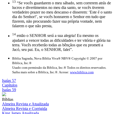
13
“Se vocês guardarem o meu sábado, sem correrem atrás de
lucros e divertimentos no meu dia santo, se vocês tiverem
verdadeiro prazer no meu descanso e disserem: ‘Este é o santo
dia do Senhor!’, se vocês honrarem o Senhor em tudo que
fizerem, não procurando fazer sua própria vontade, nem
falarem o que não presta,
14
então o SENHOR será a sua alegria! Eu mesmo os
ajudarei a vencer todas as dificuldades e ter vitória e glória na
terra. Vocês receberão todas as bênçãos que eu prometi a
Jacó, seu pai. Eu, o SENHOR, falei”.
Biblia Sagrada, Nova Bíblia Viva® NBV® Copyright © 2007 por
Biblica, Inc.®
Usado com permissão da Biblica, Inc.® Todos os direitos reservados.
Saiba mais sobre a Biblica, Inc.®. Acesse:
www.biblica.com
Isaías 57
Capítulos
Isaías 59
Bíblias
Almeira Revista e Atualizada
Almeira Revista e Corrigida
King James Atualizada