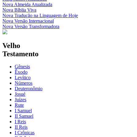
Nova Almeida Atualizada
Nova Bíblia Viva
Nova Tradução na Linguagem de Hoje
Nova Versão Internacional
Nova Versão Transformadora
Velho
Testamento
Gênesis
Êxodo
Levítico
Números
Deuteronômio
Josué
Juízes
Rute
I Samuel
II Samuel
I Reis
II Reis
I Crônicas