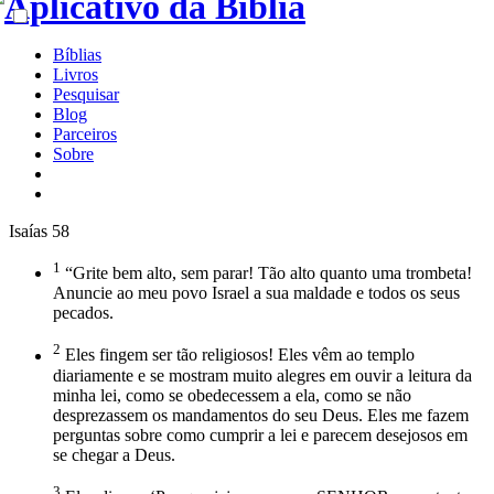
Bíblias
Livros
Pesquisar
Blog
Parceiros
Sobre
Isaías 58
1
“Grite bem alto, sem parar! Tão alto quanto uma trombeta!
Anuncie ao meu povo Israel a sua maldade e todos os seus
pecados.
2
Eles fingem ser tão religiosos! Eles vêm ao templo
diariamente e se mostram muito alegres em ouvir a leitura da
minha lei, como se obedecessem a ela, como se não
desprezassem os mandamentos do seu Deus. Eles me fazem
perguntas sobre como cumprir a lei e parecem desejosos em
se chegar a Deus.
3