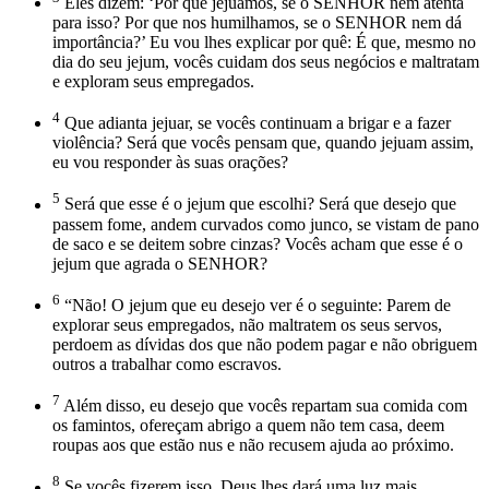
Eles dizem: ‘Por que jejuamos, se o SENHOR nem atenta
para isso? Por que nos humilhamos, se o SENHOR nem dá
importância?’ Eu vou lhes explicar por quê: É que, mesmo no
dia do seu jejum, vocês cuidam dos seus negócios e maltratam
e exploram seus empregados.
4
Que adianta jejuar, se vocês continuam a brigar e a fazer
violência? Será que vocês pensam que, quando jejuam assim,
eu vou responder às suas orações?
5
Será que esse é o jejum que escolhi? Será que desejo que
passem fome, andem curvados como junco, se vistam de pano
de saco e se deitem sobre cinzas? Vocês acham que esse é o
jejum que agrada o SENHOR?
6
“Não! O jejum que eu desejo ver é o seguinte: Parem de
explorar seus empregados, não maltratem os seus servos,
perdoem as dívidas dos que não podem pagar e não obriguem
outros a trabalhar como escravos.
7
Além disso, eu desejo que vocês repartam sua comida com
os famintos, ofereçam abrigo a quem não tem casa, deem
roupas aos que estão nus e não recusem ajuda ao próximo.
8
Se vocês fizerem isso, Deus lhes dará uma luz mais