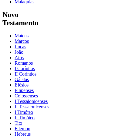
Malaquias
Novo
Testamento
Mateus
Marcos
Lucas
João
Atos
Romanos
I Coríntios
II Coríntios
Gálatas
Efésios
Filipenses
Colossenses
I Tessalonicenses
II Tessalonicenses
I Timóteo
II Timóteo
Tito
Filemon
Hebreus