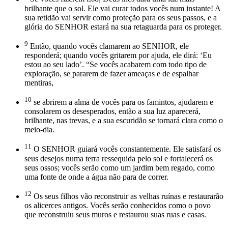
brilhante que o sol. Ele vai curar todos vocês num instante! A
sua retidão vai servir como proteção para os seus passos, e a
glória do SENHOR estará na sua retaguarda para os proteger.
9
Então, quando vocês clamarem ao SENHOR, ele
responderá; quando vocês gritarem por ajuda, ele dirá: ‘Eu
estou ao seu lado’. “Se vocês acabarem com todo tipo de
exploração, se pararem de fazer ameaças e de espalhar
mentiras,
10
se abrirem a alma de vocês para os famintos, ajudarem e
consolarem os desesperados, então a sua luz aparecerá,
brilhante, nas trevas, e a sua escuridão se tornará clara como o
meio-dia.
11
O SENHOR guiará vocês constantemente. Ele satisfará os
seus desejos numa terra ressequida pelo sol e fortalecerá os
seus ossos; vocês serão como um jardim bem regado, como
uma fonte de onde a água não para de correr.
12
Os seus filhos vão reconstruir as velhas ruínas e restaurarão
os alicerces antigos. Vocês serão conhecidos como o povo
que reconstruiu seus muros e restaurou suas ruas e casas.