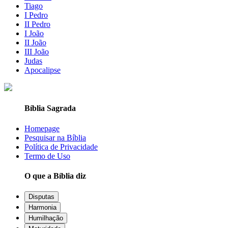
Tiago
I Pedro
II Pedro
I João
II João
III João
Judas
Apocalipse
Bíblia Sagrada
Homepage
Pesquisar na Bíblia
Política de Privacidade
Termo de Uso
O que a Bíblia diz
Disputas
Harmonia
Humilhação