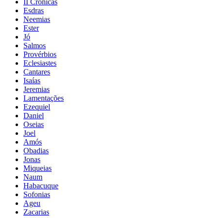
II Crônicas
Esdras
Neemias
Ester
Jó
Salmos
Provérbios
Eclesiastes
Cantares
Isaías
Jeremias
Lamentações
Ezequiel
Daniel
Oseias
Joel
Amós
Obadias
Jonas
Miqueias
Naum
Habacuque
Sofonias
Ageu
Zacarias