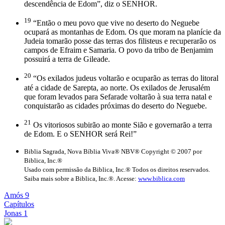
descendência de Edom”, diz o SENHOR.
19
“Então o meu povo que vive no deserto do Neguebe
ocupará as montanhas de Edom. Os que moram na planície da
Judeia tomarão posse das terras dos filisteus e recuperarão os
campos de Efraim e Samaria. O povo da tribo de Benjamim
possuirá a terra de Gileade.
20
“Os exilados judeus voltarão e ocuparão as terras do litoral
até a cidade de Sarepta, ao norte. Os exilados de Jerusalém
que foram levados para Sefarade voltarão à sua terra natal e
conquistarão as cidades próximas do deserto do Neguebe.
21
Os vitoriosos subirão ao monte Sião e governarão a terra
de Edom. E o SENHOR será Rei!”
Biblia Sagrada, Nova Bíblia Viva® NBV® Copyright © 2007 por
Biblica, Inc.®
Usado com permissão da Biblica, Inc.® Todos os direitos reservados.
Saiba mais sobre a Biblica, Inc.®. Acesse:
www.biblica.com
Amós 9
Capítulos
Jonas 1