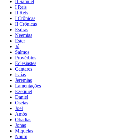
II Samuel
I Reis
II Reis
I Crônicas
II Crônicas
Esdras
Neemias
Ester
Jó
Salmos
Provérbios
Eclesiastes
Cantares
Isaías
Jeremias
Lamentações
Ezequiel
Daniel
Oseias
Joel
Amós
Obadias
Jonas
Miqueias
Naum