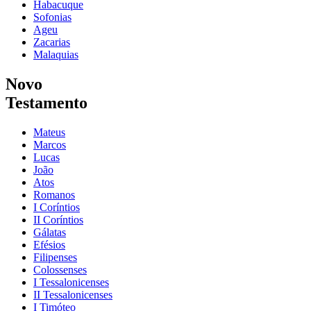
Habacuque
Sofonias
Ageu
Zacarias
Malaquias
Novo
Testamento
Mateus
Marcos
Lucas
João
Atos
Romanos
I Coríntios
II Coríntios
Gálatas
Efésios
Filipenses
Colossenses
I Tessalonicenses
II Tessalonicenses
I Timóteo