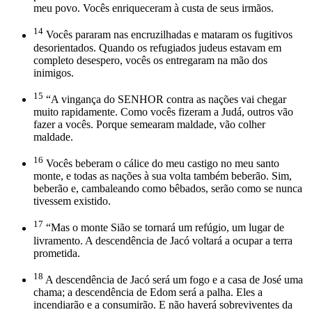
meu povo. Vocês enriqueceram à custa de seus irmãos.
14
Vocês pararam nas encruzilhadas e mataram os fugitivos
desorientados. Quando os refugiados judeus estavam em
completo desespero, vocês os entregaram na mão dos
inimigos.
15
“A vingança do SENHOR contra as nações vai chegar
muito rapidamente. Como vocês fizeram a Judá, outros vão
fazer a vocês. Porque semearam maldade, vão colher
maldade.
16
Vocês beberam o cálice do meu castigo no meu santo
monte, e todas as nações à sua volta também beberão. Sim,
beberão e, cambaleando como bêbados, serão como se nunca
tivessem existido.
17
“Mas o monte Sião se tornará um refúgio, um lugar de
livramento. A descendência de Jacó voltará a ocupar a terra
prometida.
18
A descendência de Jacó será um fogo e a casa de José uma
chama; a descendência de Edom será a palha. Eles a
incendiarão e a consumirão. E não haverá sobreviventes da