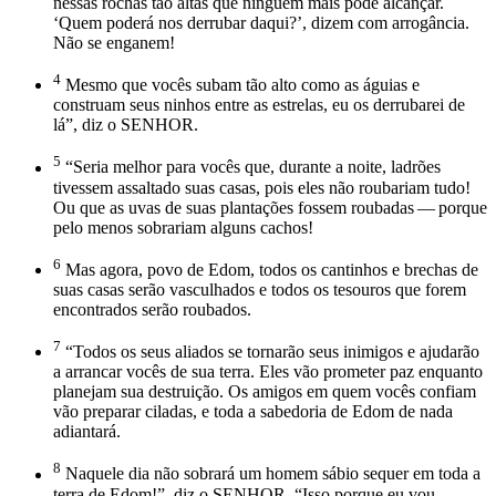
nessas rochas tão altas que ninguém mais pode alcançar.
‘Quem poderá nos derrubar daqui?’, dizem com arrogância.
Não se enganem!
4
Mesmo que vocês subam tão alto como as águias e
construam seus ninhos entre as estrelas, eu os derrubarei de
lá”, diz o SENHOR.
5
“Seria melhor para vocês que, durante a noite, ladrões
tivessem assaltado suas casas, pois eles não roubariam tudo!
Ou que as uvas de suas plantações fossem roubadas — porque
pelo menos sobrariam alguns cachos!
6
Mas agora, povo de Edom, todos os cantinhos e brechas de
suas casas serão vasculhados e todos os tesouros que forem
encontrados serão roubados.
7
“Todos os seus aliados se tornarão seus inimigos e ajudarão
a arrancar vocês de sua terra. Eles vão prometer paz enquanto
planejam sua destruição. Os amigos em quem vocês confiam
vão preparar ciladas, e toda a sabedoria de Edom de nada
adiantará.
8
Naquele dia não sobrará um homem sábio sequer em toda a
terra de Edom!”, diz o SENHOR. “Isso porque eu vou