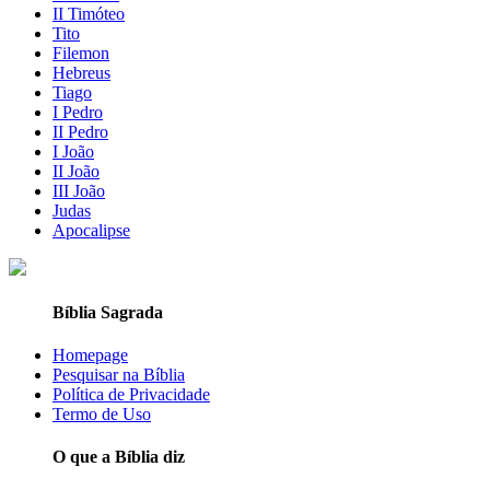
II Timóteo
Tito
Filemon
Hebreus
Tiago
I Pedro
II Pedro
I João
II João
III João
Judas
Apocalipse
Bíblia Sagrada
Homepage
Pesquisar na Bíblia
Política de Privacidade
Termo de Uso
O que a Bíblia diz