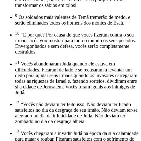
transformar os sábios em tolos!
9
Os soldados mais valentes de Temã tremerão de medo, e
serão eliminados todos os homens dos montes de Esaú.
10
“E por quê? Por causa do que vocês fizeram contra o seu
irmão Jacó. Vou mostrar para todo o mundo os seus pecados.
Envergonhados e sem defesa, vocês serão completamente
destruídos.
11
Vocês abandonaram Judá quando ele estava em
dificuldades. Ficaram de lado e se recusaram a levantar um
dedo para ajudar seus irmãos quando os invasores carregaram
todas as riquezas de Israel e, fazendo sorteios, dividiram entre
si a cidade de Jerusalém. Vocês foram iguais aos inimigos de
Judá.
12
“Vocês não deviam ter feito isso. Não deviam ter ficado
satisfeitos no dia da desgraça de seu irmão. Não deviam ter-se
alegrado no dia da infelicidade de Judá. Não deviam ter
zombado no dia da desgraça alheia.
13
Vocês chegaram a invadir Judá na época da sua calamidade
para matar e roubar. Ficaram satisfeitos com o sofrimento do