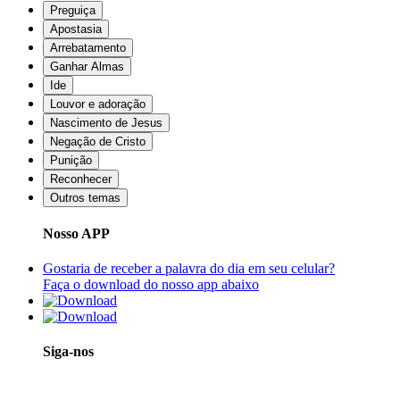
Preguiça
Apostasia
Arrebatamento
Ganhar Almas
Ide
Louvor e adoração
Nascimento de Jesus
Negação de Cristo
Punição
Reconhecer
Outros temas
Nosso APP
Gostaria de receber a palavra do dia em seu celular?
Faça o download do nosso app abaixo
Siga-nos