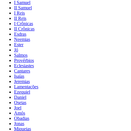
I Samuel
II Samuel
I Reis
II Reis
I Crônicas
II Crônicas
Esdras
Neemias
Ester
Jó
Salmos
Provérbios
Eclesiastes
Cantares
Isaías
Jeremias
Lamentações
Ezequiel
Daniel
Oseias
Joel
Amós
Obadias
Jonas
Miqueias