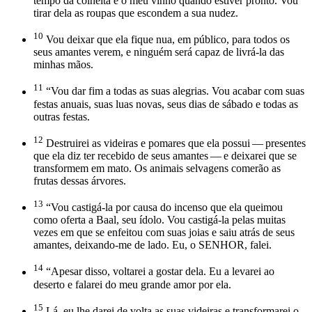
tempo da colheita e o meu vinho quando estiver pronto. Vou
tirar dela as roupas que escondem a sua nudez.
10
Vou deixar que ela fique nua, em público, para todos os
seus amantes verem, e ninguém será capaz de livrá-la das
minhas mãos.
11
“Vou dar fim a todas as suas alegrias. Vou acabar com suas
festas anuais, suas luas novas, seus dias de sábado e todas as
outras festas.
12
Destruirei as videiras e pomares que ela possui — presentes
que ela diz ter recebido de seus amantes — e deixarei que se
transformem em mato. Os animais selvagens comerão as
frutas dessas árvores.
13
“Vou castigá-la por causa do incenso que ela queimou
como oferta a Baal, seu ídolo. Vou castigá-la pelas muitas
vezes em que se enfeitou com suas joias e saiu atrás de seus
amantes, deixando-me de lado. Eu, o SENHOR, falei.
14
“Apesar disso, voltarei a gostar dela. Eu a levarei ao
deserto e falarei do meu grande amor por ela.
15
Lá, eu lhe darei de volta as suas videiras e transformarei o