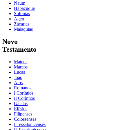
Naum
Habacuque
Sofonias
Ageu
Zacarias
Malaquias
Novo
Testamento
Mateus
Marcos
Lucas
João
Atos
Romanos
I Coríntios
II Coríntios
Gálatas
Efésios
Filipenses
Colossenses
I Tessalonicenses
II Tessalonicenses