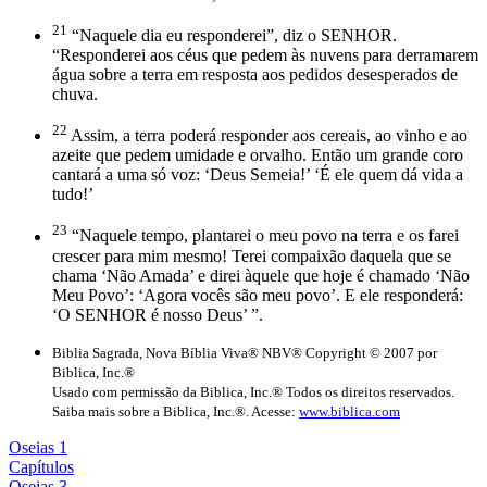
21
“Naquele dia eu responderei”, diz o SENHOR.
“Responderei aos céus que pedem às nuvens para derramarem
água sobre a terra em resposta aos pedidos desesperados de
chuva.
22
Assim, a terra poderá responder aos cereais, ao vinho e ao
azeite que pedem umidade e orvalho. Então um grande coro
cantará a uma só voz: ‘Deus Semeia!’ ‘É ele quem dá vida a
tudo!’
23
“Naquele tempo, plantarei o meu povo na terra e os farei
crescer para mim mesmo! Terei compaixão daquela que se
chama ‘Não Amada’ e direi àquele que hoje é chamado ‘Não
Meu Povo’: ‘Agora vocês são meu povo’. E ele responderá:
‘O SENHOR é nosso Deus’ ”.
Biblia Sagrada, Nova Bíblia Viva® NBV® Copyright © 2007 por
Biblica, Inc.®
Usado com permissão da Biblica, Inc.® Todos os direitos reservados.
Saiba mais sobre a Biblica, Inc.®. Acesse:
www.biblica.com
Oseias 1
Capítulos
Oseias 3