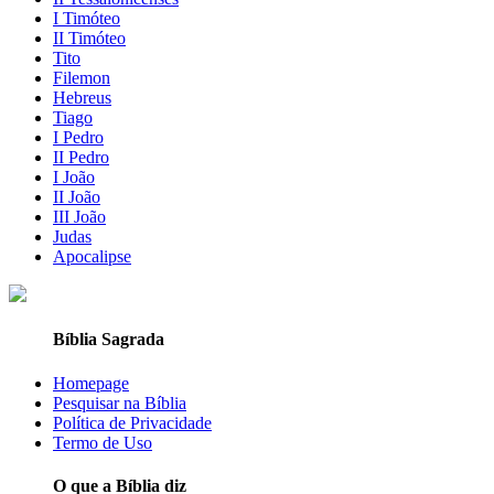
I Timóteo
II Timóteo
Tito
Filemon
Hebreus
Tiago
I Pedro
II Pedro
I João
II João
III João
Judas
Apocalipse
Bíblia Sagrada
Homepage
Pesquisar na Bíblia
Política de Privacidade
Termo de Uso
O que a Bíblia diz