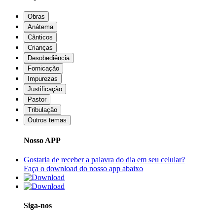
Obras
Anátema
Cânticos
Crianças
Desobediência
Fornicação
Impurezas
Justificação
Pastor
Tribulação
Outros temas
Nosso APP
Gostaria de receber a palavra do dia em seu celular?
Faça o download do nosso app abaixo
Siga-nos