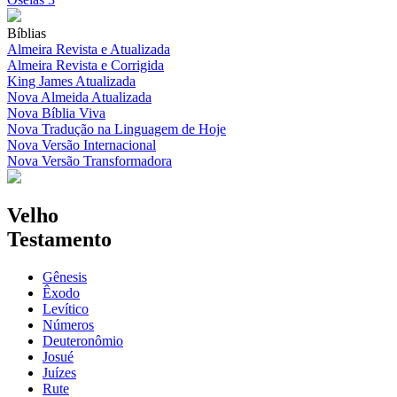
Bíblias
Almeira Revista e Atualizada
Almeira Revista e Corrigida
King James Atualizada
Nova Almeida Atualizada
Nova Bíblia Viva
Nova Tradução na Linguagem de Hoje
Nova Versão Internacional
Nova Versão Transformadora
Velho
Testamento
Gênesis
Êxodo
Levítico
Números
Deuteronômio
Josué
Juízes
Rute