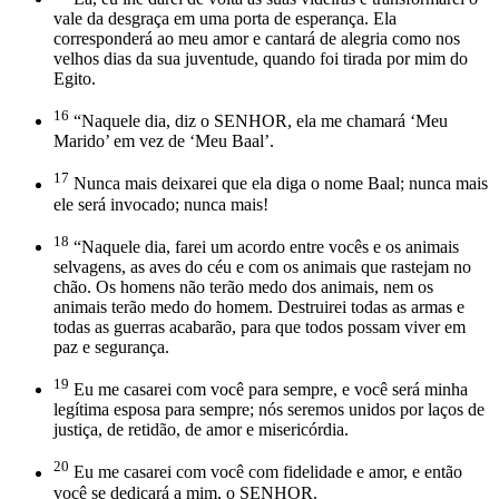
vale da desgraça em uma porta de esperança. Ela
corresponderá ao meu amor e cantará de alegria como nos
velhos dias da sua juventude, quando foi tirada por mim do
Egito.
16
“Naquele dia, diz o SENHOR, ela me chamará ‘Meu
Marido’ em vez de ‘Meu Baal’.
17
Nunca mais deixarei que ela diga o nome Baal; nunca mais
ele será invocado; nunca mais!
18
“Naquele dia, farei um acordo entre vocês e os animais
selvagens, as aves do céu e com os animais que rastejam no
chão. Os homens não terão medo dos animais, nem os
animais terão medo do homem. Destruirei todas as armas e
todas as guerras acabarão, para que todos possam viver em
paz e segurança.
19
Eu me casarei com você para sempre, e você será minha
legítima esposa para sempre; nós seremos unidos por laços de
justiça, de retidão, de amor e misericórdia.
20
Eu me casarei com você com fidelidade e amor, e então
você se dedicará a mim, o SENHOR.