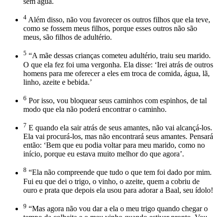
sem água.
4
Além disso, não vou favorecer os outros filhos que ela teve,
como se fossem meus filhos, porque esses outros não são
meus, são filhos de adultério.
5
“A mãe dessas crianças cometeu adultério, traiu seu marido.
O que ela fez foi uma vergonha. Ela disse: ‘Irei atrás de outros
homens para me oferecer a eles em troca de comida, água, lã,
linho, azeite e bebida.’
6
Por isso, vou bloquear seus caminhos com espinhos, de tal
modo que ela não poderá encontrar o caminho.
7
E quando ela sair atrás de seus amantes, não vai alcançá-los.
Ela vai procurá-los, mas não encontrará seus amantes. Pensará
então: ‘Bem que eu podia voltar para meu marido, como no
início, porque eu estava muito melhor do que agora’.
8
“Ela não compreende que tudo o que tem foi dado por mim.
Fui eu que dei o trigo, o vinho, o azeite, quem a cobriu de
ouro e prata que depois ela usou para adorar a Baal, seu ídolo!
9
“Mas agora não vou dar a ela o meu trigo quando chegar o