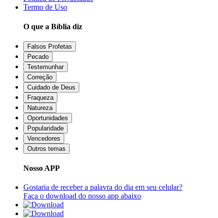
Termo de Uso
O que a Bíblia diz
Falsos Profetas
Pecado
Testemunhar
Correção
Cuidado de Deus
Fraqueza
Natureza
Oportunidades
Popularidade
Vencedores
Outros temas
Nosso APP
Gostaria de receber a palavra do dia em seu celular?
Faça o download do nosso app abaixo