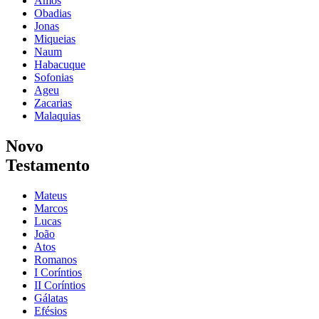
Amós
Obadias
Jonas
Miqueias
Naum
Habacuque
Sofonias
Ageu
Zacarias
Malaquias
Novo
Testamento
Mateus
Marcos
Lucas
João
Atos
Romanos
I Coríntios
II Coríntios
Gálatas
Efésios