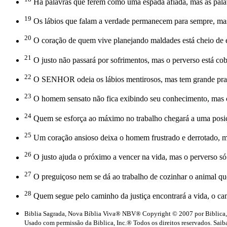
Há palavras que ferem como uma espada afiada, mas as palav
19
Os lábios que falam a verdade permanecem para sempre, mas 
20
O coração de quem vive planejando maldades está cheio de e
21
O justo não passará por sofrimentos, mas o perverso está cob
22
O SENHOR odeia os lábios mentirosos, mas tem grande praz
23
O homem sensato não fica exibindo seu conhecimento, mas o 
24
Quem se esforça ao máximo no trabalho chegará a uma posiç
25
Um coração ansioso deixa o homem frustrado e derrotado, m
26
O justo ajuda o próximo a vencer na vida, mas o perverso só 
27
O preguiçoso nem se dá ao trabalho de cozinhar o animal qu
28
Quem segue pelo caminho da justiça encontrará a vida, o ca
Biblia Sagrada, Nova Bíblia Viva® NBV® Copyright © 2007 por Biblica,
Usado com permissão da Biblica, Inc.® Todos os direitos reservados. Saiba