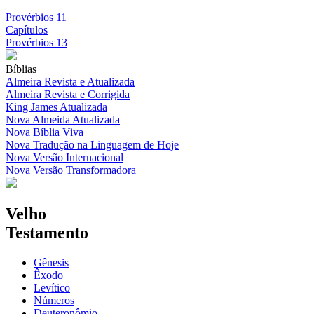
Provérbios 11
Capítulos
Provérbios 13
Bíblias
Almeira Revista e Atualizada
Almeira Revista e Corrigida
King James Atualizada
Nova Almeida Atualizada
Nova Bíblia Viva
Nova Tradução na Linguagem de Hoje
Nova Versão Internacional
Nova Versão Transformadora
Velho
Testamento
Gênesis
Êxodo
Levítico
Números
Deuteronômio