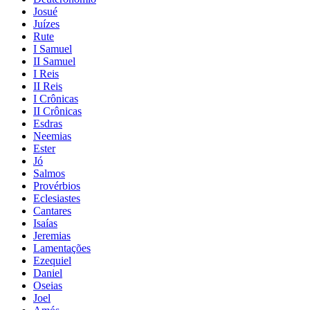
Josué
Juízes
Rute
I Samuel
II Samuel
I Reis
II Reis
I Crônicas
II Crônicas
Esdras
Neemias
Ester
Jó
Salmos
Provérbios
Eclesiastes
Cantares
Isaías
Jeremias
Lamentações
Ezequiel
Daniel
Oseias
Joel