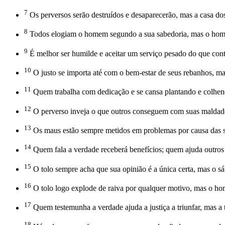
7
Os perversos serão destruídos e desaparecerão, mas a casa do
8
Todos elogiam o homem segundo a sua sabedoria, mas o hom
9
É melhor ser humilde e aceitar um serviço pesado do que cont
10
O justo se importa até com o bem-estar de seus rebanhos, ma
11
Quem trabalha com dedicação e se cansa plantando e colhend
12
O perverso inveja o que outros conseguem com suas maldades,
13
Os maus estão sempre metidos em problemas por causa das sua
14
Quem fala a verdade receberá benefícios; quem ajuda outro
15
O tolo sempre acha que sua opinião é a única certa, mas o s
16
O tolo logo explode de raiva por qualquer motivo, mas o hom
17
Quem testemunha a verdade ajuda a justiça a triunfar, mas a 
18