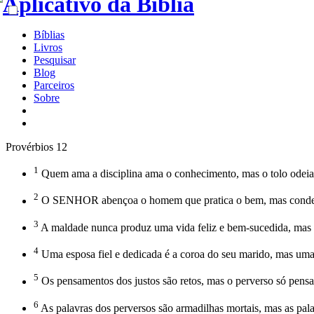
Bíblias
Livros
Pesquisar
Blog
Parceiros
Sobre
Provérbios 12
1
Quem ama a disciplina ama o conhecimento, mas o tolo odeia
2
O SENHOR abençoa o homem que pratica o bem, mas conden
3
A maldade nunca produz uma vida feliz e bem-sucedida, mas 
4
Uma esposa fiel e dedicada é a coroa do seu marido, mas um
5
Os pensamentos dos justos são retos, mas o perverso só pens
6
As palavras dos perversos são armadilhas mortais, mas as pala