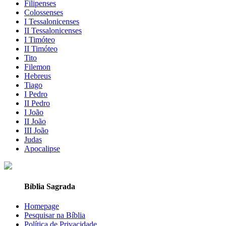
Filipenses
Colossenses
I Tessalonicenses
II Tessalonicenses
I Timóteo
II Timóteo
Tito
Filemon
Hebreus
Tiago
I Pedro
II Pedro
I João
II João
III João
Judas
Apocalipse
Bíblia Sagrada
Homepage
Pesquisar na Bíblia
Política de Privacidade