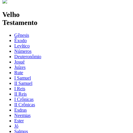
Velho
Testamento
Gênesis
Êxodo
Levítico
Números
Deuteronômio
Josué
Juízes
Rute
I Samuel
II Samuel
I Reis
II Reis
I Crônicas
II Crônicas
Esdras
Neemias
Ester
Jó
Salmos