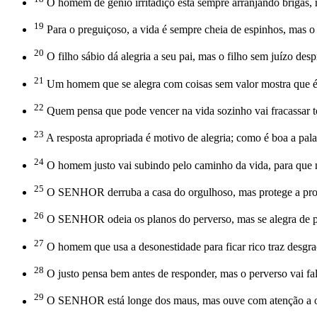
O homem de gênio irritadiço está sempre arranjando brigas,
19
Para o preguiçoso, a vida é sempre cheia de espinhos, mas 
20
O filho sábio dá alegria a seu pai, mas o filho sem juízo des
21
Um homem que se alegra com coisas sem valor mostra que é um
22
Quem pensa que pode vencer na vida sozinho vai fracassar t
23
A resposta apropriada é motivo de alegria; como é boa a palav
24
O homem justo vai subindo pelo caminho da vida, para que n
25
O SENHOR derruba a casa do orgulhoso, mas protege a prop
26
O SENHOR odeia os planos do perverso, mas se alegra de p
27
O homem que usa a desonestidade para ficar rico traz desgra
28
O justo pensa bem antes de responder, mas o perverso vai fa
29
O SENHOR está longe dos maus, mas ouve com atenção a or