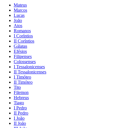
Mateus
Marcos
Lucas
João
Atos
Romanos
I Coríntios
II Coríntios
Gálatas
Efésios
Filipenses
Colossenses
I Tessalonicenses
II Tessalonicenses
I Timóteo
II Timóteo
Tito
Filemon
Hebreus
Tiago
I Pedro
II Pedro
I João
II João