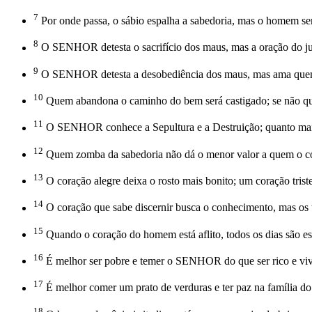
7
Por onde passa, o sábio espalha a sabedoria, mas o homem sem
8
O SENHOR detesta o sacrifício dos maus, mas a oração do just
9
O SENHOR detesta a desobediência dos maus, mas ama quem p
10
Quem abandona o caminho do bem será castigado; se não quis
11
O SENHOR conhece a Sepultura e a Destruição; quanto mai
12
Quem zomba da sabedoria não dá o menor valor a quem o corr
13
O coração alegre deixa o rosto mais bonito; um coração triste 
14
O coração que sabe discernir busca o conhecimento, mas os to
15
Quando o coração do homem está aflito, todos os dias são esc
16
É melhor ser pobre e temer o SENHOR do que ser rico e vi
17
É melhor comer um prato de verduras e ter paz na família do
18