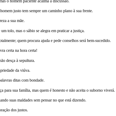
 mas o homem paciente acalma a discussão.
o homem justo tem sempre um caminho plano à sua frente.
preza a sua mãe.
 tolo, mas o sábio se alegra em praticar a justiça.
otalmente; quem procura ajuda e pede conselhos será bem-sucedido.
ra certa na hora certa!
ão desça à sepultura.
riedade da viúva.
alavras ditas com bondade.
ça para sua família, mas quem é honesto e não aceita o suborno viverá.
lando suas maldades sem pensar no que está dizendo.
ação dos justos.