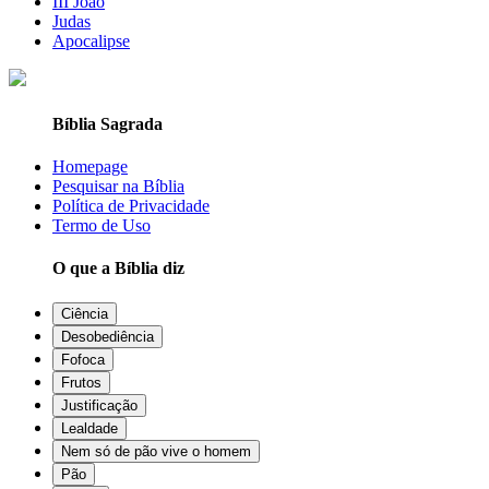
III João
Judas
Apocalipse
Bíblia Sagrada
Homepage
Pesquisar na Bíblia
Política de Privacidade
Termo de Uso
O que a Bíblia diz
Ciência
Desobediência
Fofoca
Frutos
Justificação
Lealdade
Nem só de pão vive o homem
Pão