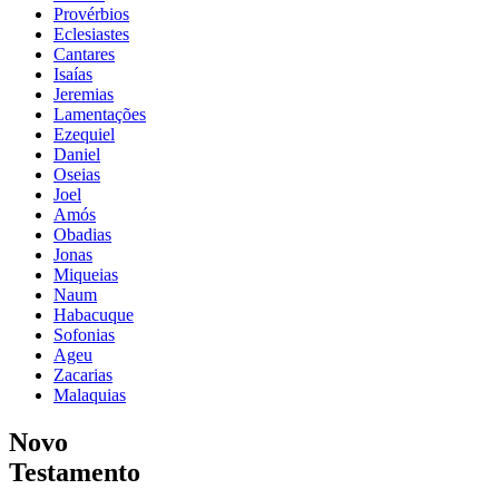
Provérbios
Eclesiastes
Cantares
Isaías
Jeremias
Lamentações
Ezequiel
Daniel
Oseias
Joel
Amós
Obadias
Jonas
Miqueias
Naum
Habacuque
Sofonias
Ageu
Zacarias
Malaquias
Novo
Testamento