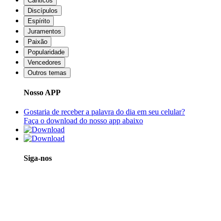
Cânticos
Discípulos
Espírito
Juramentos
Paixão
Popularidade
Vencedores
Outros temas
Nosso APP
Gostaria de receber a palavra do dia em seu celular?
Faça o download do nosso app abaixo
Siga-nos