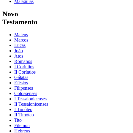
Malaquias
Novo
Testamento
Mateus
Marcos
Lucas
João
Atos
Romanos
I Coríntios
II Coríntios
Gálatas
Efésios
Filipenses
Colossenses
I Tessalonicenses
II Tessalonicenses
I Timóteo
II Timóteo
Tito
Filemon
Hebreus