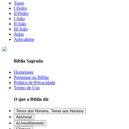
Tiago
I Pedro
II Pedro
I João
II João
III João
Judas
Apocalipse
Bíblia Sagrada
Homepage
Pesquisar na Bíblia
Política de Privacidade
Termo de Uso
O que a Bíblia diz
Temor dos Homens, Temer aos Homens
Abominar
Aconselhamento