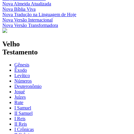
Nova Almeida Atualizada
Nova Bíblia Viva
Nova Tradução na Linguagem de Hoje
Nova Versão Internacional
Nova Versão Transformadora
Velho
Testamento
Gênesis
Êxodo
Levítico
Números
Deuteronômio
Josué
Juízes
Rute
I Samuel
II Samuel
I Reis
II Reis
I Crônicas