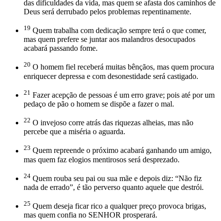
das dificuldades da vida, mas quem se afasta dos caminhos de
Deus será derrubado pelos problemas repentinamente.
19
Quem trabalha com dedicação sempre terá o que comer,
mas quem prefere se juntar aos malandros desocupados
acabará passando fome.
20
O homem fiel receberá muitas bênçãos, mas quem procura
enriquecer depressa e com desonestidade será castigado.
21
Fazer acepção de pessoas é um erro grave; pois até por um
pedaço de pão o homem se dispõe a fazer o mal.
22
O invejoso corre atrás das riquezas alheias, mas não
percebe que a miséria o aguarda.
23
Quem repreende o próximo acabará ganhando um amigo,
mas quem faz elogios mentirosos será desprezado.
24
Quem rouba seu pai ou sua mãe e depois diz: “Não fiz
nada de errado”, é tão perverso quanto aquele que destrói.
25
Quem deseja ficar rico a qualquer preço provoca brigas,
mas quem confia no SENHOR prosperará.