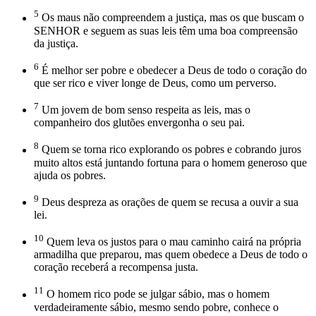
5
Os maus não compreendem a justiça, mas os que buscam o
SENHOR e seguem as suas leis têm uma boa compreensão
da justiça.
6
É melhor ser pobre e obedecer a Deus de todo o coração do
que ser rico e viver longe de Deus, como um perverso.
7
Um jovem de bom senso respeita as leis, mas o
companheiro dos glutões envergonha o seu pai.
8
Quem se torna rico explorando os pobres e cobrando juros
muito altos está juntando fortuna para o homem generoso que
ajuda os pobres.
9
Deus despreza as orações de quem se recusa a ouvir a sua
lei.
10
Quem leva os justos para o mau caminho cairá na própria
armadilha que preparou, mas quem obedece a Deus de todo o
coração receberá a recompensa justa.
11
O homem rico pode se julgar sábio, mas o homem
verdadeiramente sábio, mesmo sendo pobre, conhece o