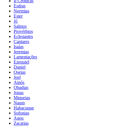
II Crônicas
Esdras
Neemias
Ester
Jó
Salmos
Provérbios
Eclesiastes
Cantares
Isaías
Jeremias
Lamentações
Ezequiel
Daniel
Oseias
Joel
Amós
Obadias
Jonas
Miqueias
Naum
Habacuque
Sofonias
Ageu
Zacarias