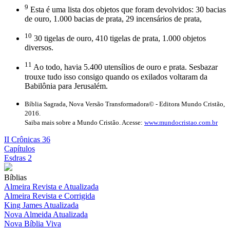
9
Esta é uma lista dos objetos que foram devolvidos: 30 bacias
de ouro, 1.000 bacias de prata, 29 incensários de prata,
10
30 tigelas de ouro, 410 tigelas de prata, 1.000 objetos
diversos.
11
Ao todo, havia 5.400 utensílios de ouro e prata. Sesbazar
trouxe tudo isso consigo quando os exilados voltaram da
Babilônia para Jerusalém.
Bíblia Sagrada, Nova Versão Transformadora© - Editora Mundo Cristão,
2016.
Saiba mais sobre a Mundo Cristão. Acesse:
www.mundocristao.com.br
II Crônicas 36
Capítulos
Esdras 2
Bíblias
Almeira Revista e Atualizada
Almeira Revista e Corrigida
King James Atualizada
Nova Almeida Atualizada
Nova Bíblia Viva