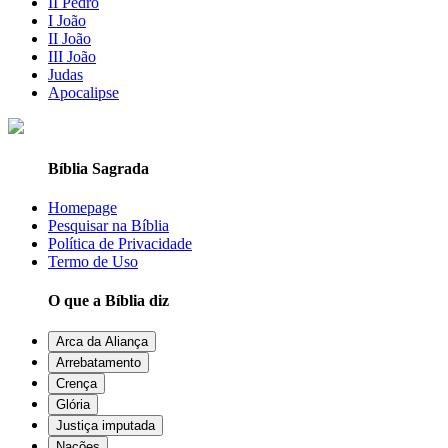
II Pedro
I João
II João
III João
Judas
Apocalipse
Bíblia Sagrada
Homepage
Pesquisar na Bíblia
Política de Privacidade
Termo de Uso
O que a Bíblia diz
Arca da Aliança
Arrebatamento
Crença
Glória
Justiça imputada
Nações