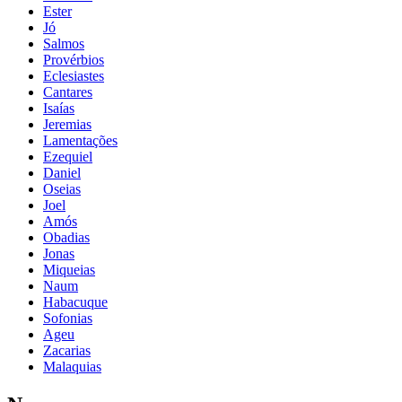
Ester
Jó
Salmos
Provérbios
Eclesiastes
Cantares
Isaías
Jeremias
Lamentações
Ezequiel
Daniel
Oseias
Joel
Amós
Obadias
Jonas
Miqueias
Naum
Habacuque
Sofonias
Ageu
Zacarias
Malaquias