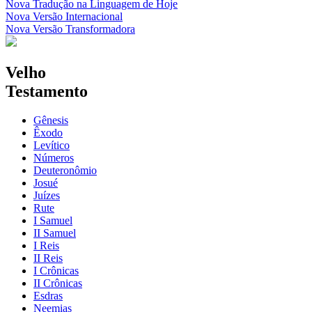
Nova Tradução na Linguagem de Hoje
Nova Versão Internacional
Nova Versão Transformadora
Velho
Testamento
Gênesis
Êxodo
Levítico
Números
Deuteronômio
Josué
Juízes
Rute
I Samuel
II Samuel
I Reis
II Reis
I Crônicas
II Crônicas
Esdras
Neemias