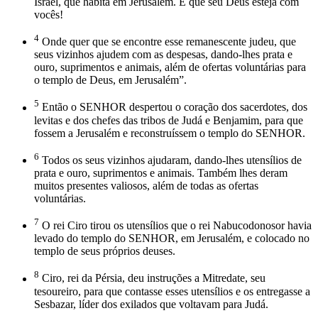
Israel, que habita em Jerusalém. E que seu Deus esteja com
vocês!
4
Onde quer que se encontre esse remanescente judeu, que
seus vizinhos ajudem com as despesas, dando-lhes prata e
ouro, suprimentos e animais, além de ofertas voluntárias para
o templo de Deus, em Jerusalém”.
5
Então o SENHOR despertou o coração dos sacerdotes, dos
levitas e dos chefes das tribos de Judá e Benjamim, para que
fossem a Jerusalém e reconstruíssem o templo do SENHOR.
6
Todos os seus vizinhos ajudaram, dando-lhes utensílios de
prata e ouro, suprimentos e animais. Também lhes deram
muitos presentes valiosos, além de todas as ofertas
voluntárias.
7
O rei Ciro tirou os utensílios que o rei Nabucodonosor havia
levado do templo do SENHOR, em Jerusalém, e colocado no
templo de seus próprios deuses.
8
Ciro, rei da Pérsia, deu instruções a Mitredate, seu
tesoureiro, para que contasse esses utensílios e os entregasse a
Sesbazar, líder dos exilados que voltavam para Judá.