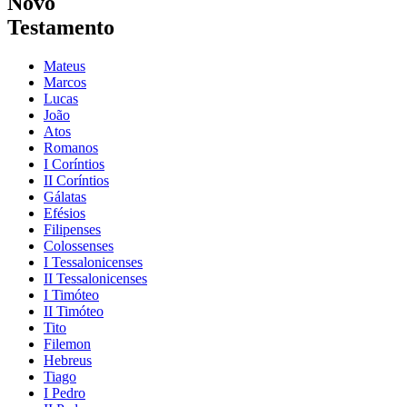
Novo
Testamento
Mateus
Marcos
Lucas
João
Atos
Romanos
I Coríntios
II Coríntios
Gálatas
Efésios
Filipenses
Colossenses
I Tessalonicenses
II Tessalonicenses
I Timóteo
II Timóteo
Tito
Filemon
Hebreus
Tiago
I Pedro