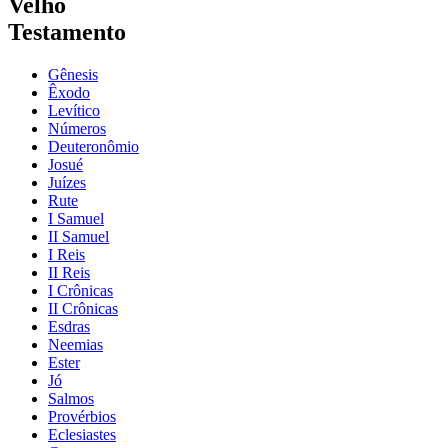
Velho
Testamento
Gênesis
Êxodo
Levítico
Números
Deuteronômio
Josué
Juízes
Rute
I Samuel
II Samuel
I Reis
II Reis
I Crônicas
II Crônicas
Esdras
Neemias
Ester
Jó
Salmos
Provérbios
Eclesiastes