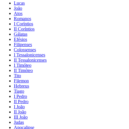
Lucas
João
Atos
Romanos
I Coríntios
II Coríntios
Gálatas
Efésios
Filipenses
Colossenses
I Tessalonicenses
II Tessalonicenses
I Timóteo
II Timóteo
Tito
Filemon
Hebreus
Tiago
I Pedro
II Pedro
I João
II João
III João
Judas
Apocalipse