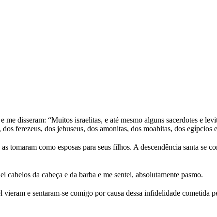
m e me disseram: “Muitos israelitas, e até mesmo alguns sacerdotes e le
s, dos ferezeus, dos jebuseus, dos amonitas, dos moabitas, dos egípcios 
s tomaram como esposas para seus filhos. A descendência santa se con
i cabelos da cabeça e da barba e me sentei, absolutamente pasmo.
 vieram e sentaram-se comigo por causa dessa infidelidade cometida pelo