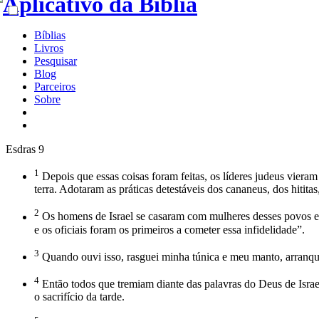
Bíblias
Livros
Pesquisar
Blog
Parceiros
Sobre
Esdras 9
1
Depois que essas coisas foram feitas, os líderes judeus viera
terra. Adotaram as práticas detestáveis dos cananeus, dos hitita
2
Os homens de Israel se casaram com mulheres desses povos e a
e os oficiais foram os primeiros a cometer essa infidelidade”.
3
Quando ouvi isso, rasguei minha túnica e meu manto, arranque
4
Então todos que tremiam diante das palavras do Deus de Israel
o sacrifício da tarde.