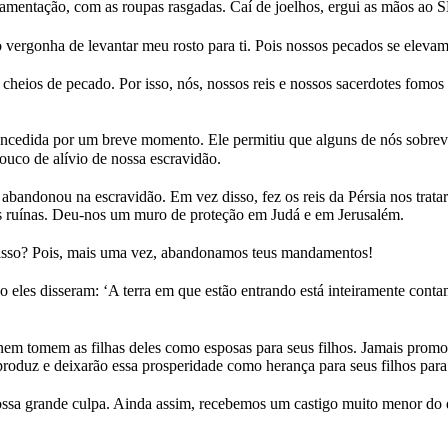
 lamentação, com as roupas rasgadas. Caí de joelhos, ergui as mãos 
ergonha de levantar meu rosto para ti. Pois nossos pecados se elevam 
cheios de pecado. Por isso, nós, nossos reis e nossos sacerdotes fomos
cedida por um breve momento. Ele permitiu que alguns de nós sobrev
uco de alívio de nossa escravidão.
bandonou na escravidão. Em vez disso, fez os reis da Pérsia nos trat
s ruínas. Deu-nos um muro de proteção em Judá e em Jerusalém.
 isso? Pois, mais uma vez, abandonamos teus mandamentos!
o eles disseram: ‘A terra em que estão entrando está inteiramente conta
nem tomem as filhas deles como esposas para seus filhos. Jamais promo
a produz e deixarão essa prosperidade como herança para seus filhos par
ssa grande culpa. Ainda assim, recebemos um castigo muito menor do q