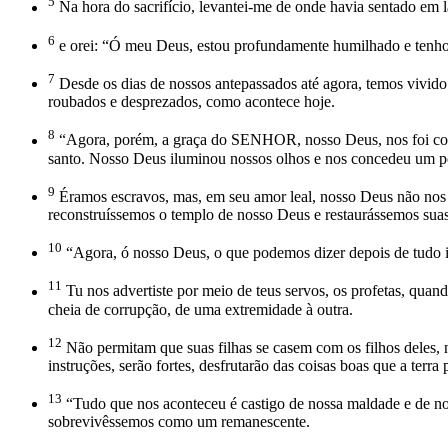
5
Na hora do sacrifício, levantei-me de onde havia sentado em
6
e orei: “Ó meu Deus, estou profundamente humilhado e tenho v
7
Desde os dias de nossos antepassados até agora, temos vivido 
roubados e desprezados, como acontece hoje.
8
“Agora, porém, a graça do SENHOR, nosso Deus, nos foi con
santo. Nosso Deus iluminou nossos olhos e nos concedeu um po
9
Éramos escravos, mas, em seu amor leal, nosso Deus não nos a
reconstruíssemos o templo de nosso Deus e restaurássemos sua
10
“Agora, ó nosso Deus, o que podemos dizer depois de tudo
11
Tu nos advertiste por meio de teus servos, os profetas, quand
cheia de corrupção, de uma extremidade à outra.
12
Não permitam que suas filhas se casem com os filhos deles, 
instruções, serão fortes, desfrutarão das coisas boas que a terr
13
“Tudo que nos aconteceu é castigo de nossa maldade e de no
sobrevivêssemos como um remanescente.