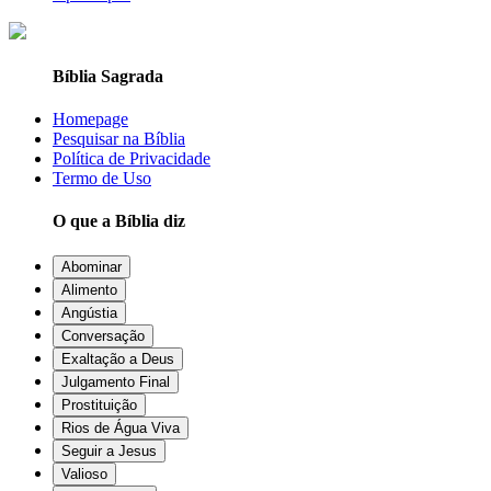
Bíblia Sagrada
Homepage
Pesquisar na Bíblia
Política de Privacidade
Termo de Uso
O que a Bíblia diz
Abominar
Alimento
Angústia
Conversação
Exaltação a Deus
Julgamento Final
Prostituição
Rios de Água Viva
Seguir a Jesus
Valioso