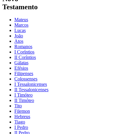
Testamento
Mateus
Marcos
Lucas
João
Atos
Romanos
I Coríntios
II Coríntios
Gálatas
Efésios
Filipenses
Colossenses
I Tessalonicenses
II Tessalonicenses
I Timóteo
II Timóteo
Tito
Filemon
Hebreus
Tiago
I Pedro
II Pedro