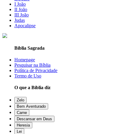
I João
II João
III João
Judas
Apocalipse
Bíblia Sagrada
Homepage
Pesquisar na Bíblia
Política de Privacidade
Termo de Uso
O que a Bíblia diz
Zelo
Bem Aventurado
Carne
Descansar em Deus
Heresia
Lei