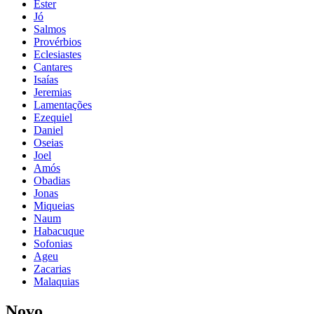
Ester
Jó
Salmos
Provérbios
Eclesiastes
Cantares
Isaías
Jeremias
Lamentações
Ezequiel
Daniel
Oseias
Joel
Amós
Obadias
Jonas
Miqueias
Naum
Habacuque
Sofonias
Ageu
Zacarias
Malaquias
Novo