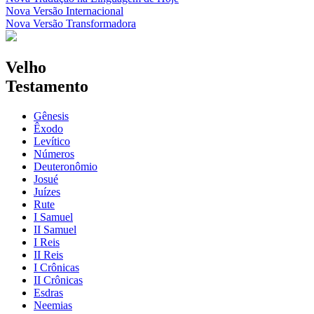
Nova Versão Internacional
Nova Versão Transformadora
Velho
Testamento
Gênesis
Êxodo
Levítico
Números
Deuteronômio
Josué
Juízes
Rute
I Samuel
II Samuel
I Reis
II Reis
I Crônicas
II Crônicas
Esdras
Neemias