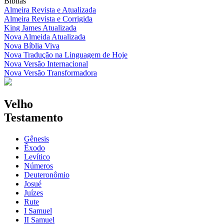
Bíblias
Almeira Revista e Atualizada
Almeira Revista e Corrigida
King James Atualizada
Nova Almeida Atualizada
Nova Bíblia Viva
Nova Tradução na Linguagem de Hoje
Nova Versão Internacional
Nova Versão Transformadora
Velho
Testamento
Gênesis
Êxodo
Levítico
Números
Deuteronômio
Josué
Juízes
Rute
I Samuel
II Samuel