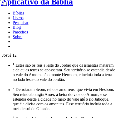
Bíblias
Livros
Pesquisar
Blog
Parceiros
Sobre
Josué 12
1
Estes são os reis a leste do Jordão que os israelitas mataram
e de cujas terras se apossaram. Seu território se estendia desde
o vale do Arnom até o monte Hermom, e incluía toda a terra
no lado leste do vale do Jordão.
2
Derrotaram Seom, rei dos amorreus, que vivia em Hesbom.
Seu reino abrangia Aroer, à beira do vale do Arnom, e se
estendia desde a cidade no meio do vale até o rio Jaboque,
que é a divisa com os amonitas. Esse território incluía toda a
metade sul de Gileade.
3