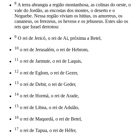
8
A terra abrangia a região montanhosa, as colinas do oeste, o
vale do Jordão, as encostas dos montes, o deserto e o
Neguebe. Nessa região viviam os hititas, os amorreus, os
cananeus, os ferezeus, os heveus e os jebuseus. Estes são os
reis que Israel derrotou:
9
O rei de Jericó, o rei de Ai, próxima a Betel,
10
o rei de Jerusalém, o rei de Hebrom,
11
o rei de Jarmute, o rei de Laquis,
12
o rei de Eglom, o rei de Gezer,
13
o rei de Debir, o rei de Geder,
14
o rei de Hormá, o rei de Arade,
15
o rei de Libna, o rei de Adulão,
16
o rei de Maquedá, o rei de Betel,
17
o rei de Tapua, o rei de Héfer,