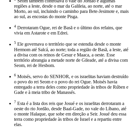
Seom também controlava o vale do Jordão e algumas
regiões a leste, desde o mar da Galileia, ao norte, até o mar
Morto, ao sul, incluindo o caminho para Bete-Jesimote e, mais
ao sul, as encostas do monte Pisga.
4
Derrotaram Ogue, rei de Basã e o último dos refains, que
vivia em Astarote e em Edrei.
5
Ele governava o território que se estendia desde o monte
Hermom até Salcá, ao norte; toda a região de Basã, a leste, até
a divisa com os reinos de Gesur e Maaca, a oeste. Esse
território abrangia a metade norte de Gileade, até a divisa com
Seom, rei de Hesbom.
6
Moisés, servo do SENHOR, e os israelitas haviam destruído
o povo do rei Seom e o povo do rei Ogue. Moisés havia
entregado a terra deles como propriedade às tribos de Rúben e
Gade e à meia tribo de Manassés.
7
Esta é a lista dos reis que Josué e os israelitas derrotaram a
oeste do rio Jordão, desde Baal-Gade, no vale do Líbano, até
o monte Halaque, que sobe em direção a Seir. Josué deu essa
terra como propriedade às tribos de Israel e a repartiu entre
elas.