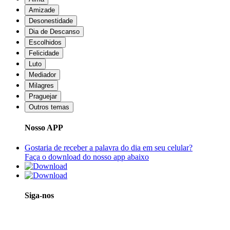
Amizade
Desonestidade
Dia de Descanso
Escolhidos
Felicidade
Luto
Mediador
Milagres
Praguejar
Outros temas
Nosso APP
Gostaria de receber a palavra do dia em seu celular?
Faça o download do nosso app abaixo
Siga-nos