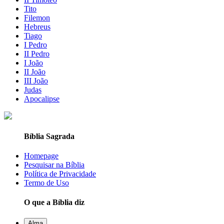
Tito
Filemon
Hebreus
Tiago
I Pedro
II Pedro
I João
II João
III João
Judas
Apocalipse
Bíblia Sagrada
Homepage
Pesquisar na Bíblia
Política de Privacidade
Termo de Uso
O que a Bíblia diz
Alma