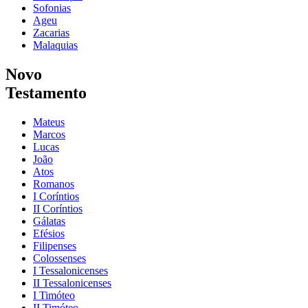
Sofonias
Ageu
Zacarias
Malaquias
Novo
Testamento
Mateus
Marcos
Lucas
João
Atos
Romanos
I Coríntios
II Coríntios
Gálatas
Efésios
Filipenses
Colossenses
I Tessalonicenses
II Tessalonicenses
I Timóteo
II Timóteo