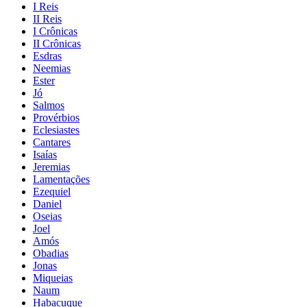
I Reis
II Reis
I Crônicas
II Crônicas
Esdras
Neemias
Ester
Jó
Salmos
Provérbios
Eclesiastes
Cantares
Isaías
Jeremias
Lamentações
Ezequiel
Daniel
Oseias
Joel
Amós
Obadias
Jonas
Miqueias
Naum
Habacuque