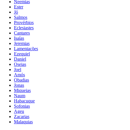
Neemias
Ester
Jó
Salmos
Provérbios
Eclesiastes
Cantares
Isaías
Jeremias
Lamentações
Ezequiel
Daniel
Oseias
Joel
Amós
Obadias
Jonas
Miqueias
Naum
Habacuque
Sofonias
Ageu
Zacarias
Malaquias