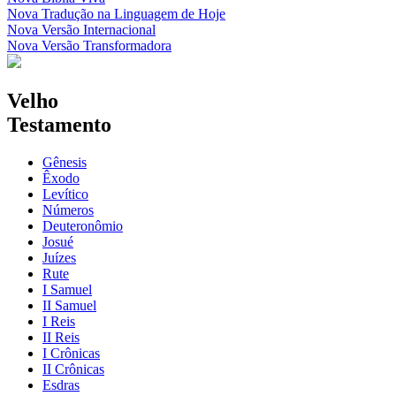
Nova Tradução na Linguagem de Hoje
Nova Versão Internacional
Nova Versão Transformadora
Velho
Testamento
Gênesis
Êxodo
Levítico
Números
Deuteronômio
Josué
Juízes
Rute
I Samuel
II Samuel
I Reis
II Reis
I Crônicas
II Crônicas
Esdras