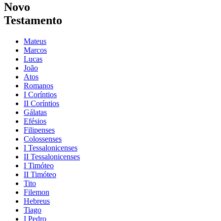
Novo
Testamento
Mateus
Marcos
Lucas
João
Atos
Romanos
I Coríntios
II Coríntios
Gálatas
Efésios
Filipenses
Colossenses
I Tessalonicenses
II Tessalonicenses
I Timóteo
II Timóteo
Tito
Filemon
Hebreus
Tiago
I Pedro