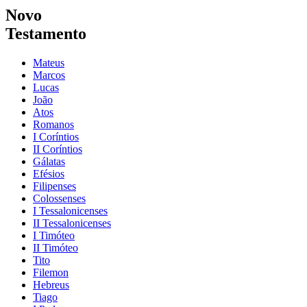
Novo
Testamento
Mateus
Marcos
Lucas
João
Atos
Romanos
I Coríntios
II Coríntios
Gálatas
Efésios
Filipenses
Colossenses
I Tessalonicenses
II Tessalonicenses
I Timóteo
II Timóteo
Tito
Filemon
Hebreus
Tiago