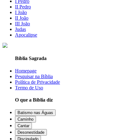
I Pedro
II Pedro
I João
II João
III João
Judas
Apocalipse
Bíblia Sagrada
Homepage
Pesquisar na Bíblia
Política de Privacidade
Termo de Uso
O que a Bíblia diz
Batismo nas Águas
Caminho
Cantar
Desonestidade
Discipulado