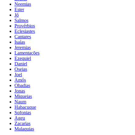
Neemias
Ester
Jó
Salmos
Provérbios
Eclesiastes
Cantares
Isaías
Jeremias
Lamentações
Ezequiel
Daniel
Oseias
Joel
Amós
Obadias
Jonas
Miqueias
Naum
Habacuque
Sofonias
Ageu
Zacarias
Malaquias