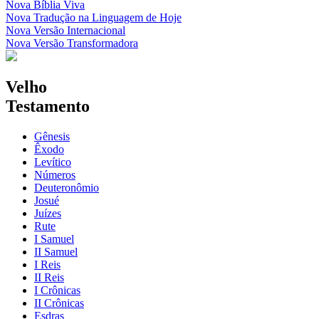
Nova Bíblia Viva
Nova Tradução na Linguagem de Hoje
Nova Versão Internacional
Nova Versão Transformadora
Velho
Testamento
Gênesis
Êxodo
Levítico
Números
Deuteronômio
Josué
Juízes
Rute
I Samuel
II Samuel
I Reis
II Reis
I Crônicas
II Crônicas
Esdras