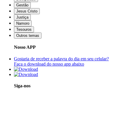
Gestão
Jesus Cristo
Justiça
Namoro
Tesouros
Outros temas
Nosso APP
Gostaria de receber a palavra do dia em seu celular?
Faça o download do nosso app abaixo
Siga-nos