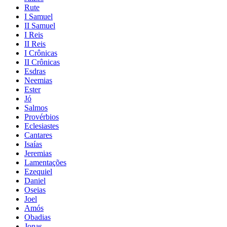
Rute
I Samuel
II Samuel
I Reis
II Reis
I Crônicas
II Crônicas
Esdras
Neemias
Ester
Jó
Salmos
Provérbios
Eclesiastes
Cantares
Isaías
Jeremias
Lamentações
Ezequiel
Daniel
Oseias
Joel
Amós
Obadias
Jonas