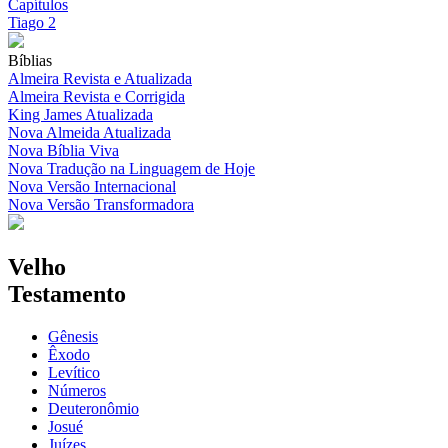
Capítulos
Tiago 2
Bíblias
Almeira Revista e Atualizada
Almeira Revista e Corrigida
King James Atualizada
Nova Almeida Atualizada
Nova Bíblia Viva
Nova Tradução na Linguagem de Hoje
Nova Versão Internacional
Nova Versão Transformadora
Velho
Testamento
Gênesis
Êxodo
Levítico
Números
Deuteronômio
Josué
Juízes