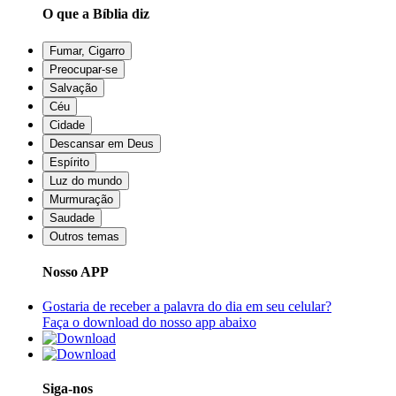
O que a Bíblia diz
Fumar, Cigarro
Preocupar-se
Salvação
Céu
Cidade
Descansar em Deus
Espírito
Luz do mundo
Murmuração
Saudade
Outros temas
Nosso APP
Gostaria de receber a palavra do dia em seu celular?
Faça o download do nosso app abaixo
Siga-nos