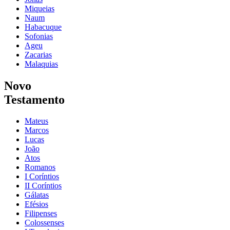
Miqueias
Naum
Habacuque
Sofonias
Ageu
Zacarias
Malaquias
Novo
Testamento
Mateus
Marcos
Lucas
João
Atos
Romanos
I Coríntios
II Coríntios
Gálatas
Efésios
Filipenses
Colossenses