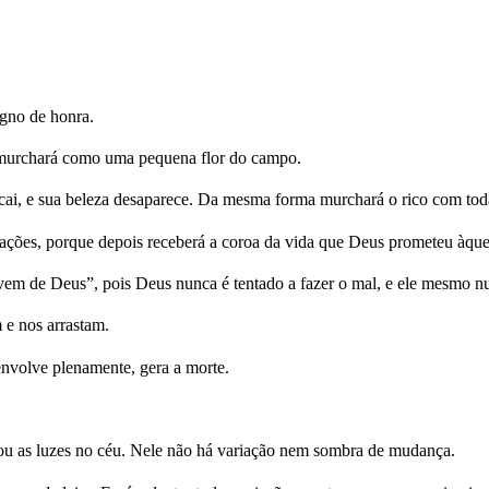
igno de honra.
le murchará como uma pequena flor do campo.
e cai, e sua beleza desaparece. Da mesma forma murchará o rico com toda
ntações, porque depois receberá a coroa da vida que Deus prometeu àqu
vem de Deus”, pois Deus nunca é tentado a fazer o mal, e ele mesmo n
 e nos arrastam.
envolve plenamente, gera a morte.
iou as luzes no céu. Nele não há variação nem sombra de mudança.