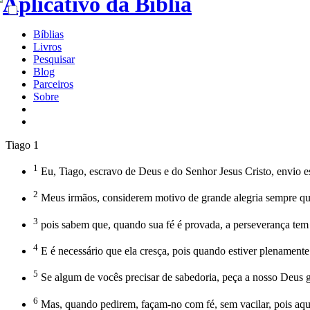
Bíblias
Livros
Pesquisar
Blog
Parceiros
Sobre
Tiago 1
1
Eu, Tiago, escravo de Deus e do Senhor Jesus Cristo, envio e
2
Meus irmãos, considerem motivo de grande alegria sempre qu
3
pois sabem que, quando sua fé é provada, a perseverança tem 
4
E é necessário que ela cresça, pois quando estiver plenament
5
Se algum de vocês precisar de sabedoria, peça a nosso Deus g
6
Mas, quando pedirem, façam-no com fé, sem vacilar, pois aqu