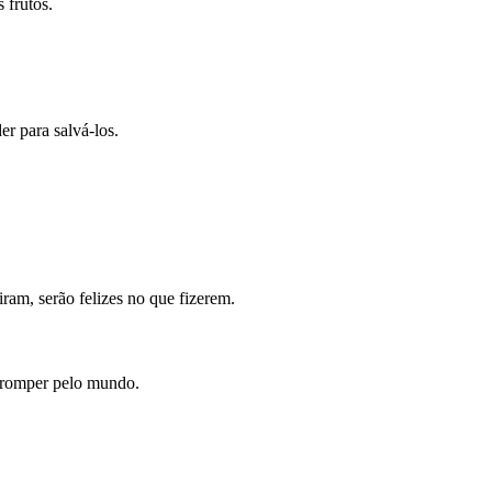
 frutos.
r para salvá-los.
ram, serão felizes no que fizerem.
corromper pelo mundo.