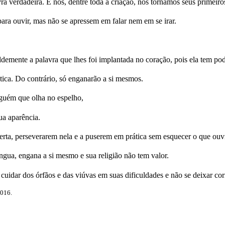
a verdadeira. E nós, dentre toda a criação, nos tornamos seus primeiros
ra ouvir, mas não se apressem em falar nem em se irar.
mente a palavra que lhes foi implantada no coração, pois ela tem pode
ica. Do contrário, só enganarão a si mesmos.
lguém que olha no espelho,
ua aparência.
berta, perseverarem nela e a puserem em prática sem esquecer o que ouvi
íngua, engana a si mesmo e sua religião não tem valor.
: cuidar dos órfãos e das viúvas em suas dificuldades e não se deixar 
2016.