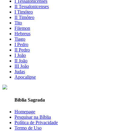
I Tessalonicenses
II Tessalonicenses
I Timóteo
II Timóteo
Tito
Filemon
Hebreus
Tiago
I Pedro
II Pedro
I João
II João
III João
Judas
Apocalipse
Bíblia Sagrada
Homepage
Pesquisar na Bíblia
Política de Privacidade
Termo de Uso