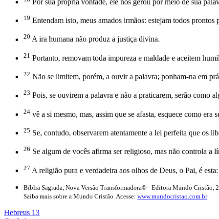
Por sua própria vontade, ele nos gerou por meio de sua palavr
19
Entendam isto, meus amados irmãos: estejam todos prontos pa
20
A ira humana não produz a justiça divina.
21
Portanto, removam toda impureza e maldade e aceitem humilde
22
Não se limitem, porém, a ouvir a palavra; ponham-na em prát
23
Pois, se ouvirem a palavra e não a praticarem, serão como a
24
vê a si mesmo, mas, assim que se afasta, esquece como era s
25
Se, contudo, observarem atentamente a lei perfeita que os li
26
Se algum de vocês afirma ser religioso, mas não controla a l
27
A religião pura e verdadeira aos olhos de Deus, o Pai, é esta
Bíblia Sagrada, Nova Versão Transformadora© - Editora Mundo Cristão, 
Saiba mais sobre a Mundo Cristão. Acesse:
www.mundocristao.com.br
Hebreus 13