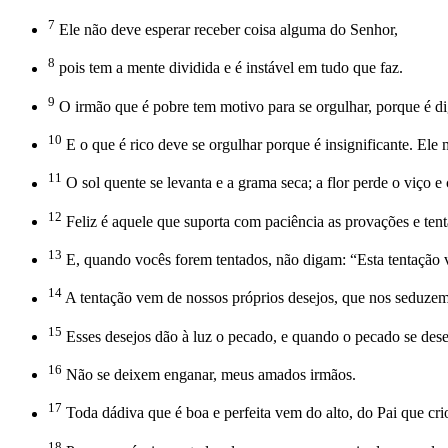
7
Ele não deve esperar receber coisa alguma do Senhor,
8
pois tem a mente dividida e é instável em tudo que faz.
9
O irmão que é pobre tem motivo para se orgulhar, porque é d
10
E o que é rico deve se orgulhar porque é insignificante. E
11
O sol quente se levanta e a grama seca; a flor perde o viço 
12
Feliz é aquele que suporta com paciência as provações e te
13
E, quando vocês forem tentados, não digam: “Esta tentação 
14
A tentação vem de nossos próprios desejos, que nos seduzem
15
Esses desejos dão à luz o pecado, e quando o pecado se des
16
Não se deixem enganar, meus amados irmãos.
17
Toda dádiva que é boa e perfeita vem do alto, do Pai que cr
18