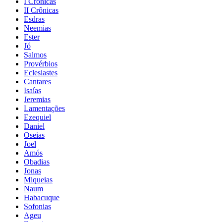
I Crônicas
II Crônicas
Esdras
Neemias
Ester
Jó
Salmos
Provérbios
Eclesiastes
Cantares
Isaías
Jeremias
Lamentações
Ezequiel
Daniel
Oseias
Joel
Amós
Obadias
Jonas
Miqueias
Naum
Habacuque
Sofonias
Ageu