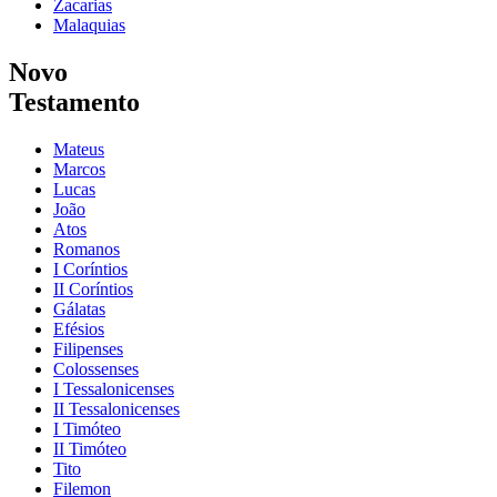
Zacarias
Malaquias
Novo
Testamento
Mateus
Marcos
Lucas
João
Atos
Romanos
I Coríntios
II Coríntios
Gálatas
Efésios
Filipenses
Colossenses
I Tessalonicenses
II Tessalonicenses
I Timóteo
II Timóteo
Tito
Filemon