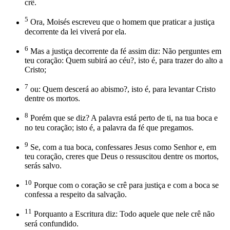
crê.
5
Ora, Moisés escreveu que o homem que praticar a justiça
decorrente da lei viverá por ela.
6
Mas a justiça decorrente da fé assim diz: Não perguntes em
teu coração: Quem subirá ao céu?, isto é, para trazer do alto a
Cristo;
7
ou: Quem descerá ao abismo?, isto é, para levantar Cristo
dentre os mortos.
8
Porém que se diz? A palavra está perto de ti, na tua boca e
no teu coração; isto é, a palavra da fé que pregamos.
9
Se, com a tua boca, confessares Jesus como Senhor e, em
teu coração, creres que Deus o ressuscitou dentre os mortos,
serás salvo.
10
Porque com o coração se crê para justiça e com a boca se
confessa a respeito da salvação.
11
Porquanto a Escritura diz: Todo aquele que nele crê não
será confundido.