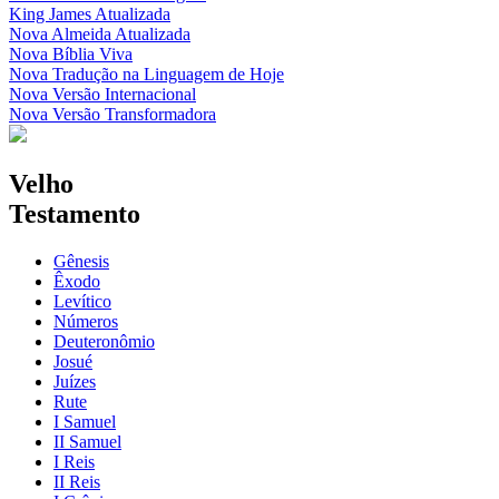
King James Atualizada
Nova Almeida Atualizada
Nova Bíblia Viva
Nova Tradução na Linguagem de Hoje
Nova Versão Internacional
Nova Versão Transformadora
Velho
Testamento
Gênesis
Êxodo
Levítico
Números
Deuteronômio
Josué
Juízes
Rute
I Samuel
II Samuel
I Reis
II Reis