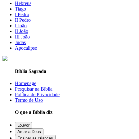
Hebreus
Tiago
I Pedro
II Pedro
I João
II João
III João
Judas
Apocalipse
Bíblia Sagrada
Homepage
Pesquisar na Bíblia
Política de Privacidade
Termo de Uso
O que a Bíblia diz
Louvor
Amar a Deus
Ensinar as crianças