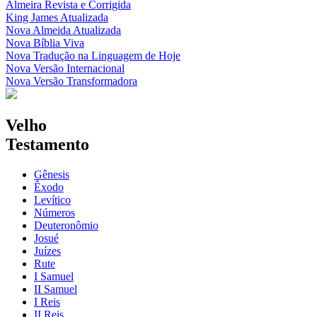
Almeira Revista e Corrigida
King James Atualizada
Nova Almeida Atualizada
Nova Bíblia Viva
Nova Tradução na Linguagem de Hoje
Nova Versão Internacional
Nova Versão Transformadora
Velho
Testamento
Gênesis
Êxodo
Levítico
Números
Deuteronômio
Josué
Juízes
Rute
I Samuel
II Samuel
I Reis
II Reis