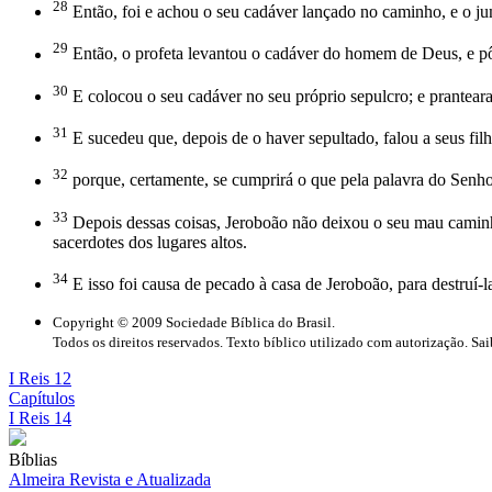
28
Então, foi e achou o seu cadáver lançado no caminho, e o ju
29
Então, o profeta levantou o cadáver do homem de Deus, e pô-l
30
E colocou o seu cadáver no seu próprio sepulcro; e prantea
31
E sucedeu que, depois de o haver sepultado, falou a seus fi
32
porque, certamente, se cumprirá o que pela palavra do Senhor
33
Depois dessas coisas, Jeroboão não deixou o seu mau caminho
sacerdotes dos lugares altos.
34
E isso foi causa de pecado à casa de Jeroboão, para destruí-la 
Copyright © 2009 Sociedade Bíblica do Brasil.
Todos os direitos reservados. Texto bíblico utilizado com autorização. Sa
I Reis 12
Capítulos
I Reis 14
Bíblias
Almeira Revista e Atualizada