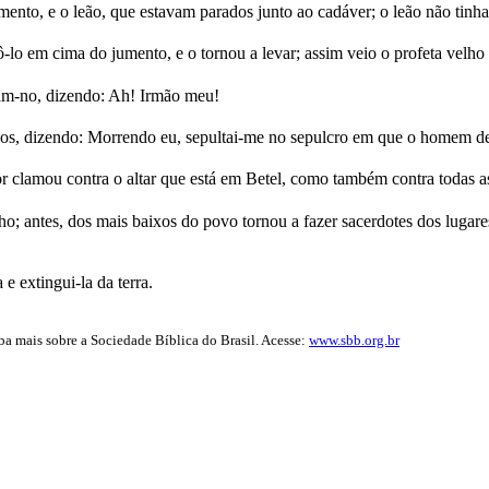
mento, e o leão, que estavam parados junto ao cadáver; o leão não tin
o em cima do jumento, e o tornou a levar; assim veio o profeta velho à 
ram-no, dizendo: Ah! Irmão meu!
lhos, dizendo: Morrendo eu, sepultai-me no sepulcro em que o homem de
 clamou contra o altar que está em Betel, como também contra todas as
; antes, dos mais baixos do povo tornou a fazer sacerdotes dos lugares
e extingui-la da terra.
iba mais sobre a Sociedade Bíblica do Brasil. Acesse:
www.sbb.org.br