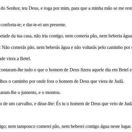
do Senhor, teu Deus, e roga por mim, para que a minha mão se me rest
nforta-te; e dar-te-ei um presente.
de da tua casa, não iria contigo, nem comeria pão, nem beberia água 
 Não comerás pão, nem beberás água e não voltarás pelo caminho por 
de viera a Betel.
contaram-lhe tudo o que o homem de Deus fizera aquele dia em Betel e a
filhos o caminho por onde fora o homem de Deus que viera de Judá.
daram-lhe o jumento, e o montou.
 de um carvalho, e disse-lhe: És tu o homem de Deus que veio de Judá?
tigo; nem tampouco comerei pão, nem beberei contigo água neste lugar.