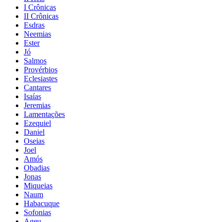
I Crônicas
II Crônicas
Esdras
Neemias
Ester
Jó
Salmos
Provérbios
Eclesiastes
Cantares
Isaías
Jeremias
Lamentações
Ezequiel
Daniel
Oseias
Joel
Amós
Obadias
Jonas
Miqueias
Naum
Habacuque
Sofonias
Ageu