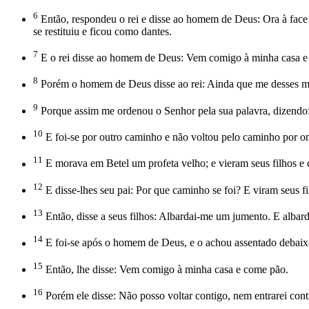
6
Então, respondeu o rei e disse ao homem de Deus: Ora à face 
se restituiu e ficou como dantes.
7
E o rei disse ao homem de Deus: Vem comigo à minha casa e co
8
Porém o homem de Deus disse ao rei: Ainda que me desses meta
9
Porque assim me ordenou o Senhor pela sua palavra, dizendo:
10
E foi-se por outro caminho e não voltou pelo caminho por on
11
E morava em Betel um profeta velho; e vieram seus filhos e 
12
E disse-lhes seu pai: Por que caminho se foi? E viram seus 
13
Então, disse a seus filhos: Albardai-me um jumento. E albar
14
E foi-se após o homem de Deus, e o achou assentado debaixo
15
Então, lhe disse: Vem comigo à minha casa e come pão.
16
Porém ele disse: Não posso voltar contigo, nem entrarei con