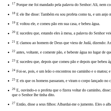
17
Porque me foi mandado pela palavra do Senhor: Ali, nem com
18
E ele lhe disse: Também eu sou profeta como tu, e um anjo m
19
E voltou ele, e comeu pão em sua casa, e bebeu água.
20
E sucedeu que, estando eles à mesa, a palavra do Senhor veio 
21
E clamou ao homem de Deus que viera de Judá, dizendo: Assi
22
antes, voltaste, e comeste pão, e bebeste água no lugar de qu
23
E sucedeu que, depois que comeu pão e depois que bebeu água
24
Foi-se, pois, e um leão o encontrou no caminho e o matou; e 
25
E eis que os homens passaram, e viram o corpo lançado no ca
26
E, ouvindo-o o profeta que o fizera voltar do caminho, diss
que o Senhor lhe tinha dito.
27
Então, disse a seus filhos: Albardai-me o jumento. Eles o al