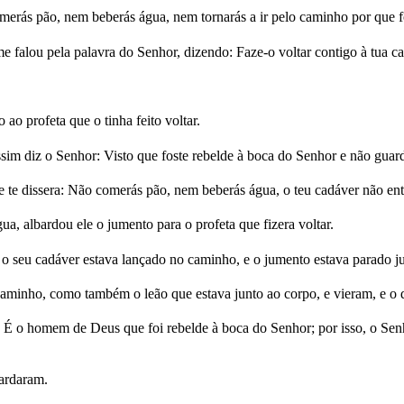
erás pão, nem beberás água, nem tornarás a ir pelo caminho por que f
e falou pela palavra do Senhor, dizendo: Faze-o voltar contigo à tua c
ao profeta que o tinha feito voltar.
m diz o Senhor: Visto que foste rebelde à boca do Senhor e não guar
e te dissera: Não comerás pão, nem beberás água, o teu cadáver não entr
, albardou ele o jumento para o profeta que fizera voltar.
o seu cadáver estava lançado no caminho, e o jumento estava parado junt
minho, como também o leão que estava junto ao corpo, e vieram, e o d
e: É o homem de Deus que foi rebelde à boca do Senhor; por isso, o Se
bardaram.