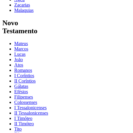
Zacarias
Malaquias
Novo
Testamento
Mateus
Marcos
Lucas
João
Atos
Romanos
I Coríntios
II Coríntios
Gálatas
Efésios
Filipenses
Colossenses
I Tessalonicenses
II Tessalonicenses
I Timóteo
II Timóteo
Tito