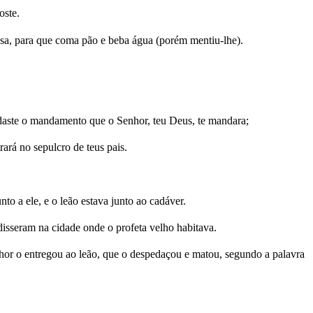
oste.
asa, para que coma pão e beba água (porém mentiu-lhe).
daste o mandamento que o Senhor, teu Deus, te mandara;
ará no sepulcro de teus pais.
o a ele, e o leão estava junto ao cadáver.
isseram na cidade onde o profeta velho habitava.
nhor o entregou ao leão, que o despedaçou e matou, segundo a palavra