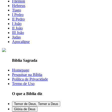
Filemon
Hebreus
Tiago
I Pedro
II Pedro
I João
II João
III João
Judas
Apocalipse
Bíblia Sagrada
Homepage
Pesquisar na Bíblia
Política de Privacidade
Termo de Uso
O que a Bíblia diz
Temor de Deus, Temer a Deus
Glória de Deus