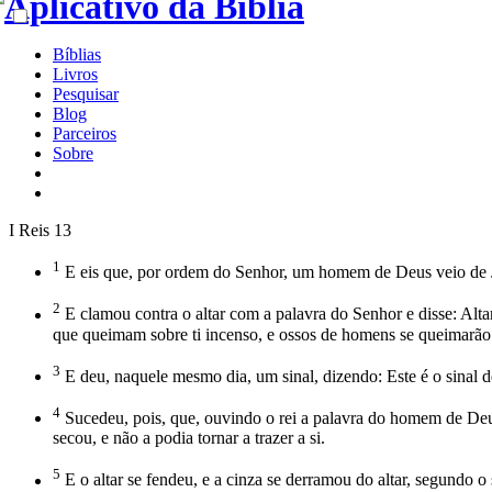
Bíblias
Livros
Pesquisar
Blog
Parceiros
Sobre
I Reis 13
1
E eis que, por ordem do Senhor, um homem de Deus veio de Jud
2
E clamou contra o altar com a palavra do Senhor e disse: Altar,
que queimam sobre ti incenso, e ossos de homens se queimarão 
3
E deu, naquele mesmo dia, um sinal, dizendo: Este é o sinal de
4
Sucedeu, pois, que, ouvindo o rei a palavra do homem de Deus 
secou, e não a podia tornar a trazer a si.
5
E o altar se fendeu, e a cinza se derramou do altar, segundo 