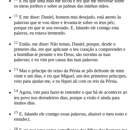
E eis que uma mão me tocou e fez que me movesse sobre
os meus joelhos e sobre as palmas das minhas mãos.
11
E me disse: Daniel, homem mui desejado, está atento às
palavras que te vou dizer e levanta-te sobre os teus pés;
porque eis que te sou enviado. E, falando ele comigo esta
palavra, eu estava tremendo.
12
Então, me disse: Não temas, Daniel, porque, desde o
primeiro dia, em que aplicaste o teu coração a compreender e
a humilhar-te perante o teu Deus, são ouvidas as tuas
palavras; e eu vim por causa das tuas palavras.
13
Mas o príncipe do reino da Pérsia se pôs defronte de mim
vinte e um dias, e eis que Miguel, um dos primeiros príncipes,
veio para ajudar-me, e eu fiquei ali com os reis da Pérsia.
14
Agora, vim para fazer-te entender o que há de acontecer ao
teu povo nos derradeiros dias; porque a visão é ainda para
muitos dias.
15
E, falando ele comigo essas palavras, abaixei o meu rosto e
emudeci.
16