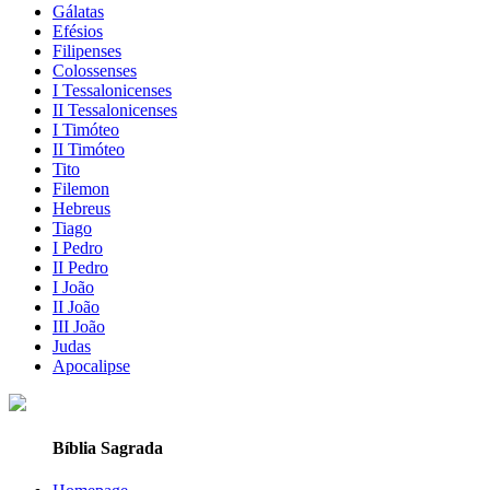
Gálatas
Efésios
Filipenses
Colossenses
I Tessalonicenses
II Tessalonicenses
I Timóteo
II Timóteo
Tito
Filemon
Hebreus
Tiago
I Pedro
II Pedro
I João
II João
III João
Judas
Apocalipse
Bíblia Sagrada