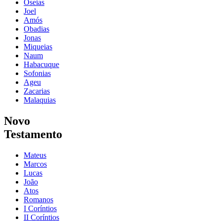
Oseias
Joel
Amós
Obadias
Jonas
Miqueias
Naum
Habacuque
Sofonias
Ageu
Zacarias
Malaquias
Novo
Testamento
Mateus
Marcos
Lucas
João
Atos
Romanos
I Coríntios
II Coríntios