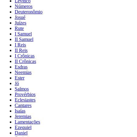
Levítico
Números
Deuteronômio
Josué
Juízes
Rute
I Samuel
II Samuel
I Reis
II Reis
I Crônicas
II Crônicas
Esdras
Neemias
Ester
Jó
Salmos
Provérbios
Eclesiastes
Cantares
Isaías
Jeremias
Lamentações
Ezequiel
Daniel