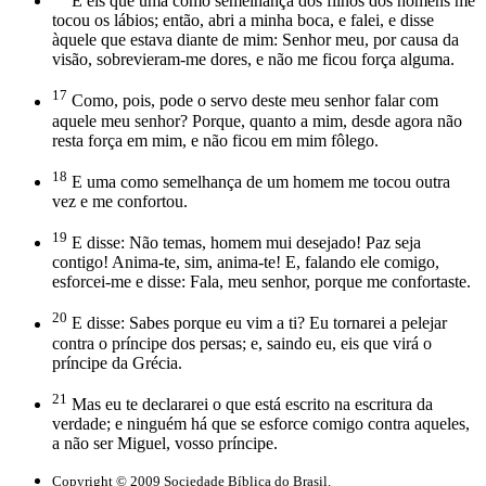
E eis que uma como semelhança dos filhos dos homens me
tocou os lábios; então, abri a minha boca, e falei, e disse
àquele que estava diante de mim: Senhor meu, por causa da
visão, sobrevieram-me dores, e não me ficou força alguma.
17
Como, pois, pode o servo deste meu senhor falar com
aquele meu senhor? Porque, quanto a mim, desde agora não
resta força em mim, e não ficou em mim fôlego.
18
E uma como semelhança de um homem me tocou outra
vez e me confortou.
19
E disse: Não temas, homem mui desejado! Paz seja
contigo! Anima-te, sim, anima-te! E, falando ele comigo,
esforcei-me e disse: Fala, meu senhor, porque me confortaste.
20
E disse: Sabes porque eu vim a ti? Eu tornarei a pelejar
contra o príncipe dos persas; e, saindo eu, eis que virá o
príncipe da Grécia.
21
Mas eu te declararei o que está escrito na escritura da
verdade; e ninguém há que se esforce comigo contra aqueles,
a não ser Miguel, vosso príncipe.
Copyright © 2009 Sociedade Bíblica do Brasil.