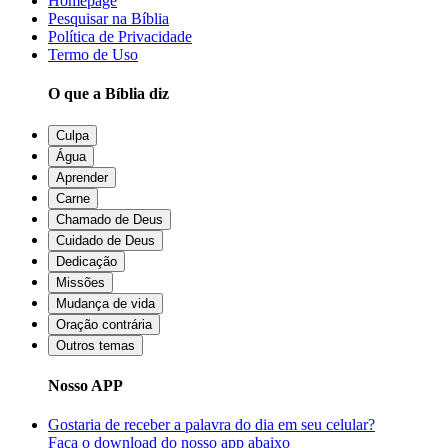
Homepage
Pesquisar na Bíblia
Política de Privacidade
Termo de Uso
O que a Bíblia diz
Culpa
Água
Aprender
Carne
Chamado de Deus
Cuidado de Deus
Dedicação
Missões
Mudança de vida
Oração contrária
Outros temas
Nosso APP
Gostaria de receber a palavra do dia em seu celular?
Faça o download do nosso app abaixo