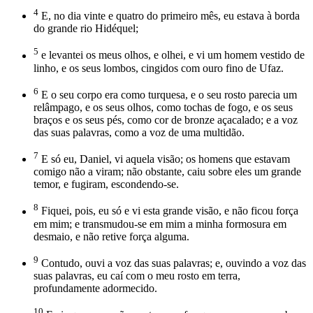
4
E, no dia vinte e quatro do primeiro mês, eu estava à borda
do grande rio Hidéquel;
5
e levantei os meus olhos, e olhei, e vi um homem vestido de
linho, e os seus lombos, cingidos com ouro fino de Ufaz.
6
E o seu corpo era como turquesa, e o seu rosto parecia um
relâmpago, e os seus olhos, como tochas de fogo, e os seus
braços e os seus pés, como cor de bronze açacalado; e a voz
das suas palavras, como a voz de uma multidão.
7
E só eu, Daniel, vi aquela visão; os homens que estavam
comigo não a viram; não obstante, caiu sobre eles um grande
temor, e fugiram, escondendo-se.
8
Fiquei, pois, eu só e vi esta grande visão, e não ficou força
em mim; e transmudou-se em mim a minha formosura em
desmaio, e não retive força alguma.
9
Contudo, ouvi a voz das suas palavras; e, ouvindo a voz das
suas palavras, eu caí com o meu rosto em terra,
profundamente adormecido.
10