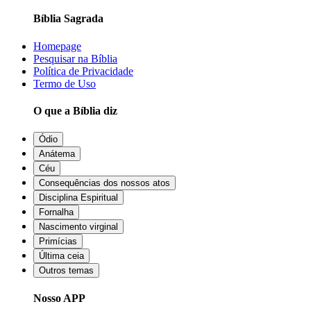
Bíblia Sagrada
Homepage
Pesquisar na Bíblia
Política de Privacidade
Termo de Uso
O que a Bíblia diz
Ódio
Anátema
Céu
Consequências dos nossos atos
Disciplina Espiritual
Fornalha
Nascimento virginal
Primícias
Última ceia
Outros temas
Nosso APP