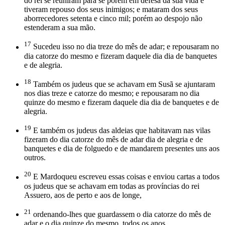
do rei se reuniram para se porem em defesa da sua vida e
tiveram repouso dos seus inimigos; e mataram dos seus
aborrecedores setenta e cinco mil; porém ao despojo não
estenderam a sua mão.
17
Sucedeu isso no dia treze do mês de adar; e repousaram no
dia catorze do mesmo e fizeram daquele dia dia de banquetes
e de alegria.
18
Também os judeus que se achavam em Susã se ajuntaram
nos dias treze e catorze do mesmo; e repousaram no dia
quinze do mesmo e fizeram daquele dia dia de banquetes e de
alegria.
19
E também os judeus das aldeias que habitavam nas vilas
fizeram do dia catorze do mês de adar dia de alegria e de
banquetes e dia de folguedo e de mandarem presentes uns aos
outros.
20
E Mardoqueu escreveu essas coisas e enviou cartas a todos
os judeus que se achavam em todas as províncias do rei
Assuero, aos de perto e aos de longe,
21
ordenando-lhes que guardassem o dia catorze do mês de
adar e o dia quinze do mesmo, todos os anos,