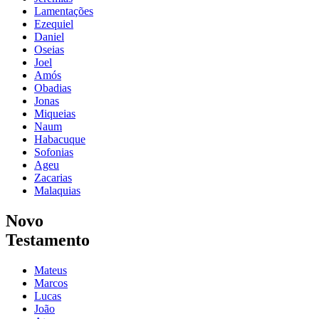
Lamentações
Ezequiel
Daniel
Oseias
Joel
Amós
Obadias
Jonas
Miqueias
Naum
Habacuque
Sofonias
Ageu
Zacarias
Malaquias
Novo
Testamento
Mateus
Marcos
Lucas
João