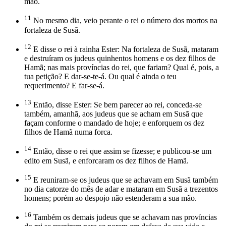
mão.
11
No mesmo dia, veio perante o rei o número dos mortos na
fortaleza de Susã.
12
E disse o rei à rainha Ester: Na fortaleza de Susã, mataram
e destruíram os judeus quinhentos homens e os dez filhos de
Hamã; nas mais províncias do rei, que fariam? Qual é, pois, a
tua petição? E dar-se-te-á. Ou qual é ainda o teu
requerimento? E far-se-á.
13
Então, disse Ester: Se bem parecer ao rei, conceda-se
também, amanhã, aos judeus que se acham em Susã que
façam conforme o mandado de hoje; e enforquem os dez
filhos de Hamã numa forca.
14
Então, disse o rei que assim se fizesse; e publicou-se um
edito em Susã, e enforcaram os dez filhos de Hamã.
15
E reuniram-se os judeus que se achavam em Susã também
no dia catorze do mês de adar e mataram em Susã a trezentos
homens; porém ao despojo não estenderam a sua mão.
16
Também os demais judeus que se achavam nas províncias