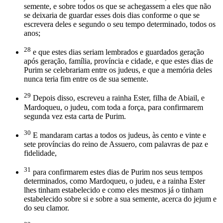
semente, e sobre todos os que se achegassem a eles que não
se deixaria de guardar esses dois dias conforme o que se
escrevera deles e segundo o seu tempo determinado, todos os
anos;
28
e que estes dias seriam lembrados e guardados geração
após geração, família, província e cidade, e que estes dias de
Purim se celebrariam entre os judeus, e que a memória deles
nunca teria fim entre os de sua semente.
29
Depois disso, escreveu a rainha Ester, filha de Abiail, e
Mardoqueu, o judeu, com toda a força, para confirmarem
segunda vez esta carta de Purim.
30
E mandaram cartas a todos os judeus, às cento e vinte e
sete províncias do reino de Assuero, com palavras de paz e
fidelidade,
31
para confirmarem estes dias de Purim nos seus tempos
determinados, como Mardoqueu, o judeu, e a rainha Ester
lhes tinham estabelecido e como eles mesmos já o tinham
estabelecido sobre si e sobre a sua semente, acerca do jejum e
do seu clamor.