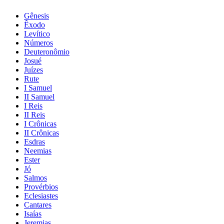
Gênesis
Êxodo
Levítico
Números
Deuteronômio
Josué
Juízes
Rute
I Samuel
II Samuel
I Reis
II Reis
I Crônicas
II Crônicas
Esdras
Neemias
Ester
Jó
Salmos
Provérbios
Eclesiastes
Cantares
Isaías
Jeremias