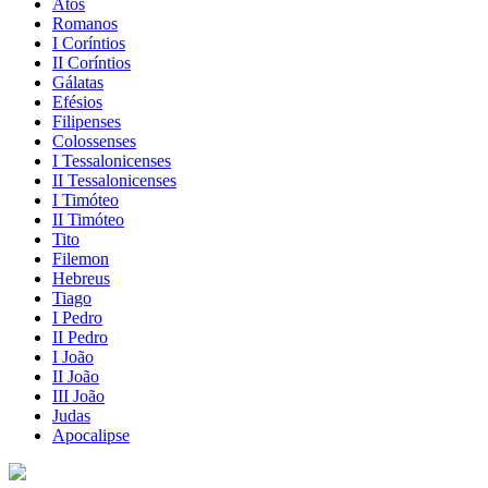
Atos
Romanos
I Coríntios
II Coríntios
Gálatas
Efésios
Filipenses
Colossenses
I Tessalonicenses
II Tessalonicenses
I Timóteo
II Timóteo
Tito
Filemon
Hebreus
Tiago
I Pedro
II Pedro
I João
II João
III João
Judas
Apocalipse