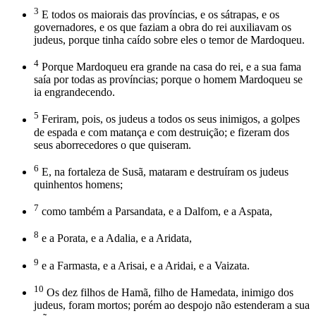
3
E todos os maiorais das províncias, e os sátrapas, e os
governadores, e os que faziam a obra do rei auxiliavam os
judeus, porque tinha caído sobre eles o temor de Mardoqueu.
4
Porque Mardoqueu era grande na casa do rei, e a sua fama
saía por todas as províncias; porque o homem Mardoqueu se
ia engrandecendo.
5
Feriram, pois, os judeus a todos os seus inimigos, a golpes
de espada e com matança e com destruição; e fizeram dos
seus aborrecedores o que quiseram.
6
E, na fortaleza de Susã, mataram e destruíram os judeus
quinhentos homens;
7
como também a Parsandata, e a Dalfom, e a Aspata,
8
e a Porata, e a Adalia, e a Aridata,
9
e a Farmasta, e a Arisai, e a Aridai, e a Vaizata.
10
Os dez filhos de Hamã, filho de Hamedata, inimigo dos
judeus, foram mortos; porém ao despojo não estenderam a sua