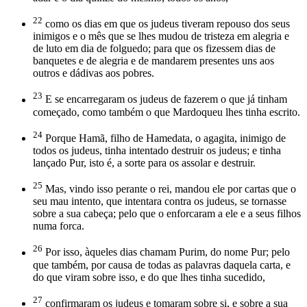
22
como os dias em que os judeus tiveram repouso dos seus
inimigos e o mês que se lhes mudou de tristeza em alegria e
de luto em dia de folguedo; para que os fizessem dias de
banquetes e de alegria e de mandarem presentes uns aos
outros e dádivas aos pobres.
23
E se encarregaram os judeus de fazerem o que já tinham
começado, como também o que Mardoqueu lhes tinha escrito.
24
Porque Hamã, filho de Hamedata, o agagita, inimigo de
todos os judeus, tinha intentado destruir os judeus; e tinha
lançado Pur, isto é, a sorte para os assolar e destruir.
25
Mas, vindo isso perante o rei, mandou ele por cartas que o
seu mau intento, que intentara contra os judeus, se tornasse
sobre a sua cabeça; pelo que o enforcaram a ele e a seus filhos
numa forca.
26
Por isso, àqueles dias chamam Purim, do nome Pur; pelo
que também, por causa de todas as palavras daquela carta, e
do que viram sobre isso, e do que lhes tinha sucedido,
27
confirmaram os judeus e tomaram sobre si, e sobre a sua