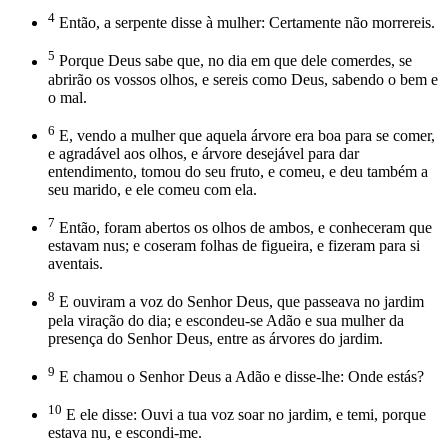
4
Então, a serpente disse à mulher: Certamente não morrereis.
5
Porque Deus sabe que, no dia em que dele comerdes, se
abrirão os vossos olhos, e sereis como Deus, sabendo o bem e
o mal.
6
E, vendo a mulher que aquela árvore era boa para se comer,
e agradável aos olhos, e árvore desejável para dar
entendimento, tomou do seu fruto, e comeu, e deu também a
seu marido, e ele comeu com ela.
7
Então, foram abertos os olhos de ambos, e conheceram que
estavam nus; e coseram folhas de figueira, e fizeram para si
aventais.
8
E ouviram a voz do Senhor Deus, que passeava no jardim
pela viração do dia; e escondeu-se Adão e sua mulher da
presença do Senhor Deus, entre as árvores do jardim.
9
E chamou o Senhor Deus a Adão e disse-lhe: Onde estás?
10
E ele disse: Ouvi a tua voz soar no jardim, e temi, porque
estava nu, e escondi-me.