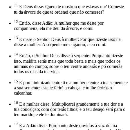
11
E Deus disse: Quem te mostrou que estavas nu? Comeste
tu da árvore de que te ordenei que não comesses?
12
Então, disse Adão: A mulher que me deste por
companheira, ela me deu da árvore, e comi.
13
E disse o Senhor Deus à mulher: Por que fizeste isso? E
disse a mulher: A serpente me enganou, e eu comi.
14
Então, o Senhor Deus disse à serpente: Porquanto fizeste
isso, maldita serás mais que toda besta e mais que todos os
animais do campo; sobre o teu ventre andarás e pó comerás
todos os dias da tua vida.
15
E porei inimizade entre ti e a mulher e entre a tua semente e
a sua semente; esta te ferirá a cabeça, e tu lhe ferirás o
calcanhar.
16
E à mulher disse: Multiplicarei grandemente a tua dor e a
tua conceição; com dor terás filhos; e o teu desejo será para o
teu marido, e ele te dominará.
17
E a Adão disse: Porquanto deste ouvidos à voz de tua