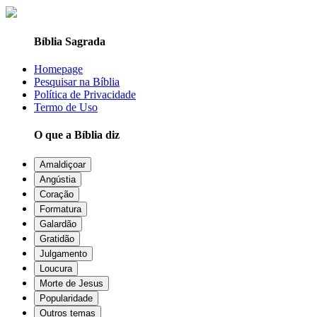
Bíblia Sagrada
Homepage
Pesquisar na Bíblia
Política de Privacidade
Termo de Uso
O que a Bíblia diz
Amaldiçoar
Angústia
Coração
Formatura
Galardão
Gratidão
Julgamento
Loucura
Morte de Jesus
Popularidade
Outros temas