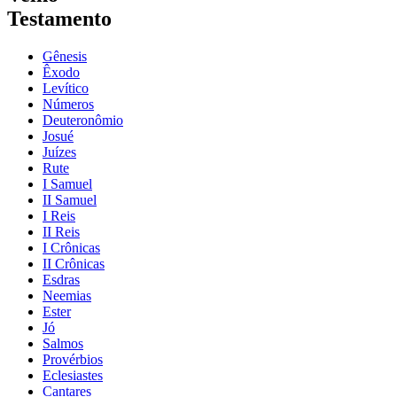
Testamento
Gênesis
Êxodo
Levítico
Números
Deuteronômio
Josué
Juízes
Rute
I Samuel
II Samuel
I Reis
II Reis
I Crônicas
II Crônicas
Esdras
Neemias
Ester
Jó
Salmos
Provérbios
Eclesiastes
Cantares