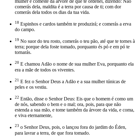
mulher e comeste da árvore de que te ordenei, dizendo: Não
comerás dela, maldita é a terra por causa de ti; com dor
comerás dela todos os dias da tua vida.
18
Espinhos e cardos também te produzirá; e comerás a erva
do campo.
19
No suor do teu rosto, comerás o teu pão, até que te tornes à
terra; porque dela foste tomado, porquanto és pó e em pó te
tornarás.
20
E chamou Adão o nome de sua mulher Eva, porquanto ela
era a mãe de todos os viventes.
21
E fez o Senhor Deus a Adão e a sua mulher túnicas de
peles e os vestiu.
22
Então, disse o Senhor Deus: Eis que o homem é como um
de nós, sabendo o bem e o mal; ora, pois, para que não
estenda a sua mão, e tome também da árvore da vida, e coma,
e viva eternamente,
23
o Senhor Deus, pois, o lançou fora do jardim do Éden,
para lavrar a terra, de que fora tomado.