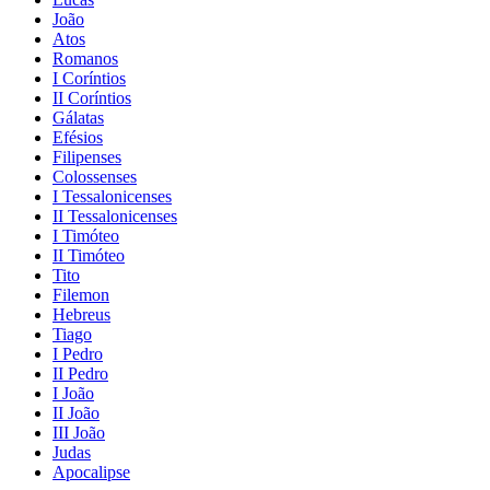
João
Atos
Romanos
I Coríntios
II Coríntios
Gálatas
Efésios
Filipenses
Colossenses
I Tessalonicenses
II Tessalonicenses
I Timóteo
II Timóteo
Tito
Filemon
Hebreus
Tiago
I Pedro
II Pedro
I João
II João
III João
Judas
Apocalipse