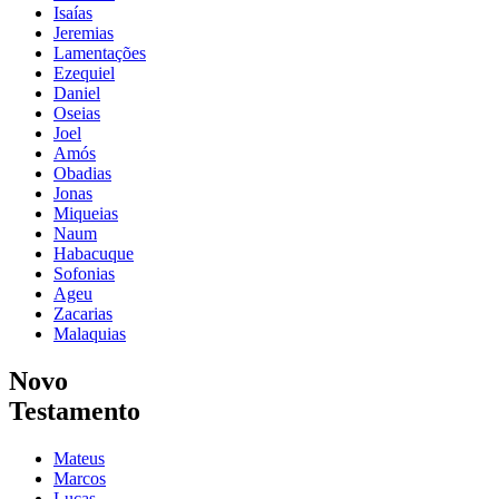
Isaías
Jeremias
Lamentações
Ezequiel
Daniel
Oseias
Joel
Amós
Obadias
Jonas
Miqueias
Naum
Habacuque
Sofonias
Ageu
Zacarias
Malaquias
Novo
Testamento
Mateus
Marcos
Lucas