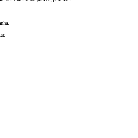
anha.
ar.