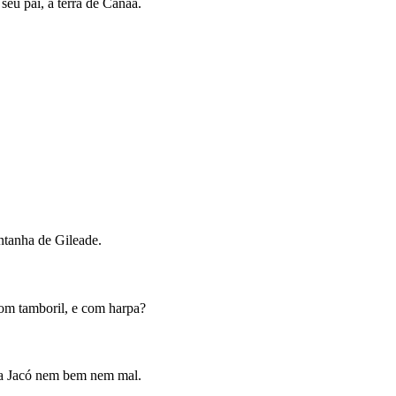
seu pai, à terra de Canaã.
ntanha de Gileade.
 com tamboril, e com harpa?
s a Jacó nem bem nem mal.