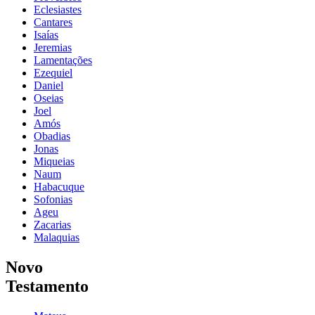
Eclesiastes
Cantares
Isaías
Jeremias
Lamentações
Ezequiel
Daniel
Oseias
Joel
Amós
Obadias
Jonas
Miqueias
Naum
Habacuque
Sofonias
Ageu
Zacarias
Malaquias
Novo
Testamento