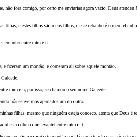
, não fora comigo, por certo me enviarias agora vazio. Deus atendeu à
 filhas, e estes filhos são meus filhos, e este rebanho é o meu rebanho,
testemunho entre mim e ti.
s, e fizeram um montão, e comeram ali sobre aquele montão.
 Galeede.
entre mim e ti; por isso, se chamou o seu nome Galeede
uando nós estivermos apartados um do outro.
 minhas filhas, mesmo que ninguém esteja conosco, atenta que Deus é t
qui esta coluna que levantei entre mim e ti.
e que eu não passarei este montão para lá e que tu não passarás este mo