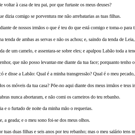
e voltar à casa de teu pai, por que furtaste os meus deuses?
e dizia comigo se porventura me não arrebatarias as tuas filhas.
ante de nossos irmãos o que é teu do que está comigo e toma-o para ti.
na tenda de ambas as servas e não os achou; e, saindo da tenda de Leia
da de um camelo, e assentara-se sobre eles; e apalpou Labão toda a ten
senhor, que não posso levantar-me diante da tua face; porquanto tenho 
ó e disse a Labão: Qual é a minha transgressão? Qual é o meu pecado,
s os móveis da tua casa? Põe-no aqui diante dos meus irmãos e teus i
 cabras nunca abortaram, e não comi os carneiros do teu rebanho.
a e o furtado de noite da minha mão o requerias.
te, a geada; e o meu sono foi-se dos meus olhos.
or tuas duas filhas e seis anos por teu rebanho; mas o meu salário tens