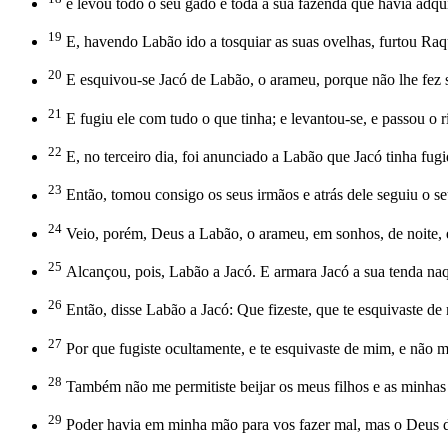
e levou todo o seu gado e toda a sua fazenda que havia adqui
19
E, havendo Labão ido a tosquiar as suas ovelhas, furtou Raqu
20
E esquivou-se Jacó de Labão, o arameu, porque não lhe fez s
21
E fugiu ele com tudo o que tinha; e levantou-se, e passou o r
22
E, no terceiro dia, foi anunciado a Labão que Jacó tinha fugi
23
Então, tomou consigo os seus irmãos e atrás dele seguiu o s
24
Veio, porém, Deus a Labão, o arameu, em sonhos, de noite, 
25
Alcançou, pois, Labão a Jacó. E armara Jacó a sua tenda n
26
Então, disse Labão a Jacó: Que fizeste, que te esquivaste de
27
Por que fugiste ocultamente, e te esquivaste de mim, e não me
28
Também não me permitiste beijar os meus filhos e as minhas 
29
Poder havia em minha mão para vos fazer mal, mas o Deus de