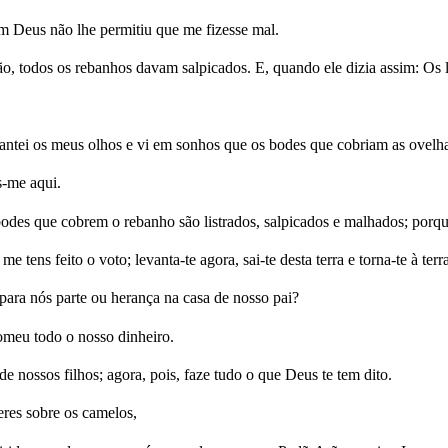
 Deus não lhe permitiu que me fizesse mal.
ão, todos os rebanhos davam salpicados. E, quando ele dizia assim: Os li
tei os meus olhos e vi em sonhos que os bodes que cobriam as ovelhas
s-me aqui.
 bodes que cobrem o rebanho são listrados, salpicados e malhados; porqu
ens feito o voto; levanta-te agora, sai-te desta terra e torna-te à terra
ara nós parte ou herança na casa de nosso pai?
omeu todo o nosso dinheiro.
e nossos filhos; agora, pois, faze tudo o que Deus te tem dito.
eres sobre os camelos,