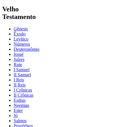
Velho
Testamento
Gênesis
Êxodo
Levítico
Números
Deuteronômio
Josué
Juízes
Rute
I Samuel
II Samuel
I Reis
II Reis
I Crônicas
II Crônicas
Esdras
Neemias
Ester
Jó
Salmos
Provérbios