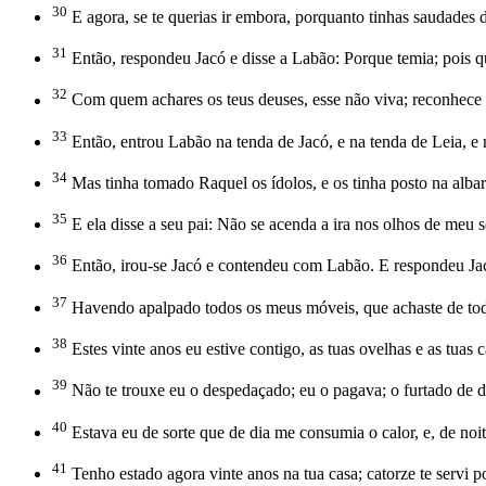
30
E agora, se te querias ir embora, porquanto tinhas saudades d
31
Então, respondeu Jacó e disse a Labão: Porque temia; pois qu
32
Com quem achares os teus deuses, esse não viva; reconhece di
33
Então, entrou Labão na tenda de Jacó, e na tenda de Leia, e 
34
Mas tinha tomado Raquel os ídolos, e os tinha posto na albar
35
E ela disse a seu pai: Não se acenda a ira nos olhos de meu 
36
Então, irou-se Jacó e contendeu com Labão. E respondeu Jac
37
Havendo apalpado todos os meus móveis, que achaste de todo
38
Estes vinte anos eu estive contigo, as tuas ovelhas e as tuas
39
Não te trouxe eu o despedaçado; eu o pagava; o furtado de di
40
Estava eu de sorte que de dia me consumia o calor, e, de noi
41
Tenho estado agora vinte anos na tua casa; catorze te servi p