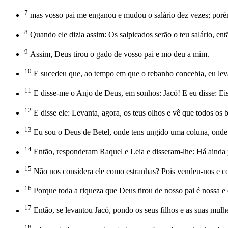
7
mas vosso pai me enganou e mudou o salário dez vezes; porém
8
Quando ele dizia assim: Os salpicados serão o teu salário, ent
9
Assim, Deus tirou o gado de vosso pai e mo deu a mim.
10
E sucedeu que, ao tempo em que o rebanho concebia, eu levan
11
E disse-me o Anjo de Deus, em sonhos: Jacó! E eu disse: Ei
12
E disse ele: Levanta, agora, os teus olhos e vê que todos os
13
Eu sou o Deus de Betel, onde tens ungido uma coluna, onde me t
14
Então, responderam Raquel e Leia e disseram-lhe: Há ainda p
15
Não nos considera ele como estranhas? Pois vendeu-nos e c
16
Porque toda a riqueza que Deus tirou de nosso pai é nossa e d
17
Então, se levantou Jacó, pondo os seus filhos e as suas mulh
18