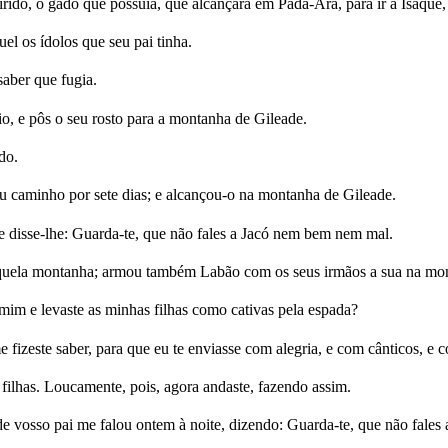
rido, o gado que possuía, que alcançara em Padã-Arã, para ir a Isaque, 
el os ídolos que seu pai tinha.
aber que fugia.
io, e pôs o seu rosto para a montanha de Gileade.
do.
eu caminho por sete dias; e alcançou-o na montanha de Gileade.
e disse-lhe: Guarda-te, que não fales a Jacó nem bem nem mal.
aquela montanha; armou também Labão com os seus irmãos a sua na mo
 mim e levaste as minhas filhas como cativas pela espada?
 fizeste saber, para que eu te enviasse com alegria, e com cânticos, e
filhas. Loucamente, pois, agora andaste, fazendo assim.
 vosso pai me falou ontem à noite, dizendo: Guarda-te, que não fale