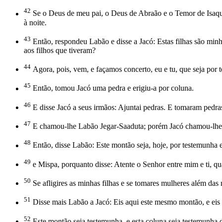
42
Se o Deus de meu pai, o Deus de Abraão e o Temor de Isaque
à noite.
43
Então, respondeu Labão e disse a Jacó: Estas filhas são minhas
aos filhos que tiveram?
44
Agora, pois, vem, e façamos concerto, eu e tu, que seja por 
45
Então, tomou Jacó uma pedra e erigiu-a por coluna.
46
E disse Jacó a seus irmãos: Ajuntai pedras. E tomaram pedra
47
E chamou-lhe Labão Jegar-Saaduta; porém Jacó chamou-lhe
48
Então, disse Labão: Este montão seja, hoje, por testemunha 
49
e Mispa, porquanto disse: Atente o Senhor entre mim e ti, q
50
Se afligires as minhas filhas e se tomares mulheres além das
51
Disse mais Labão a Jacó: Eis aqui este mesmo montão, e eis a
52
Este montão seja testemunha, e esta coluna seja testemunha d