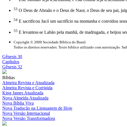
53
O Deus de Abraão e o Deus de Naor, o Deus de seu pai, julg
54
E sacrificou Jacó um sacrifício na montanha e convidou seu
55
E levantou-se Labão pela manhã, de madrugada, e beijou seus 
Copyright © 2009 Sociedade Bíblica do Brasil.
Todos os direitos reservados. Texto bíblico utilizado com autorização. Sa
Gênesis 30
Capítulos
Gênesis 32
Bíblias
Almeira Revista e Atualizada
Almeira Revista e Corrigida
King James Atualizada
Nova Almeida Atualizada
Nova Bíblia Viva
Nova Tradução na Linguagem de Hoje
Nova Versão Internacional
Nova Versão Transformadora