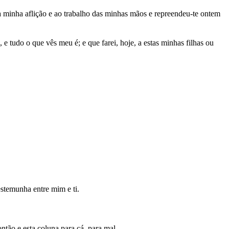
 minha aflição e ao trabalho das minhas mãos e repreendeu-te ontem
 e tudo o que vês meu é; e que farei, hoje, a estas minhas filhas ou
estemunha entre mim e ti.
ntão e esta coluna para cá, para mal.