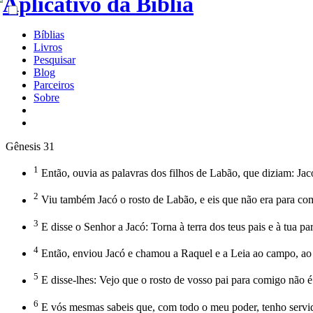
Bíblias
Livros
Pesquisar
Blog
Parceiros
Sobre
Gênesis 31
1
Então, ouvia as palavras dos filhos de Labão, que diziam: Jacó
2
Viu também Jacó o rosto de Labão, e eis que não era para co
3
E disse o Senhor a Jacó: Torna à terra dos teus pais e à tua par
4
Então, enviou Jacó e chamou a Raquel e a Leia ao campo, ao
5
E disse-lhes: Vejo que o rosto de vosso pai para comigo não
6
E vós mesmas sabeis que, com todo o meu poder, tenho servid