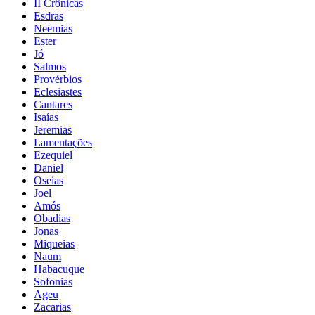
II Crônicas
Esdras
Neemias
Ester
Jó
Salmos
Provérbios
Eclesiastes
Cantares
Isaías
Jeremias
Lamentações
Ezequiel
Daniel
Oseias
Joel
Amós
Obadias
Jonas
Miqueias
Naum
Habacuque
Sofonias
Ageu
Zacarias