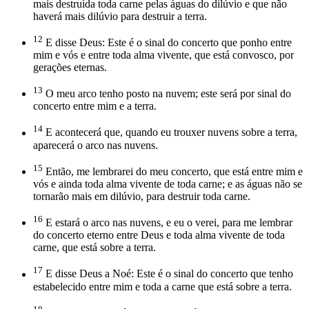
mais destruída toda carne pelas águas do dilúvio e que não
haverá mais dilúvio para destruir a terra.
12
E disse Deus: Este é o sinal do concerto que ponho entre
mim e vós e entre toda alma vivente, que está convosco, por
gerações eternas.
13
O meu arco tenho posto na nuvem; este será por sinal do
concerto entre mim e a terra.
14
E acontecerá que, quando eu trouxer nuvens sobre a terra,
aparecerá o arco nas nuvens.
15
Então, me lembrarei do meu concerto, que está entre mim e
vós e ainda toda alma vivente de toda carne; e as águas não se
tornarão mais em dilúvio, para destruir toda carne.
16
E estará o arco nas nuvens, e eu o verei, para me lembrar
do concerto eterno entre Deus e toda alma vivente de toda
carne, que está sobre a terra.
17
E disse Deus a Noé: Este é o sinal do concerto que tenho
estabelecido entre mim e toda a carne que está sobre a terra.