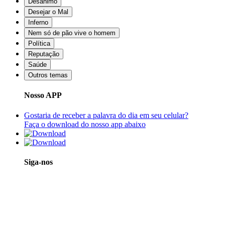
Desânimo
Desejar o Mal
Inferno
Nem só de pão vive o homem
Política
Reputação
Saúde
Outros temas
Nosso APP
Gostaria de receber a palavra do dia em seu celular?
Faça o download do nosso app abaixo
Siga-nos