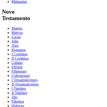
Malaquias
Novo
Testamento
Mateus
Marcos
Lucas
João
Atos
Romanos
I Coríntios
II Coríntios
Gálatas
Efésios
Filipenses
Colossenses
I Tessalonicenses
II Tessalonicenses
I Timóteo
II Timóteo
Tito
Filemon
Hebreus