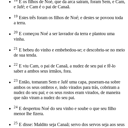
18
E os filhos de Noé, que da arca saíram, foram Sem, e Cam,
e Jafé; e Cam é o pai de Canaã.
19
Estes três foram os filhos de Noé; e destes se povoou toda
a terra.
20
E começou Noé a ser lavrador da terra e plantou uma
vinha.
21
E bebeu do vinho e embebedou-se; e descobriu-se no meio
de sua tenda.
22
E viu Cam, o pai de Canaã, a nudez de seu pai e fê-lo
saber a ambos seus irmãos, fora.
23
Então, tomaram Sem e Jafé uma capa, puseram-na sobre
ambos os seus ombros e, indo virados para trás, cobriram a
nudez do seu pai; e os seus rostos eram virados, de maneira
que não viram a nudez do seu pai.
24
E despertou Noé do seu vinho e soube o que seu filho
menor lhe fizera.
25
E disse: Maldito seja Canaã; servo dos servos seja aos seus