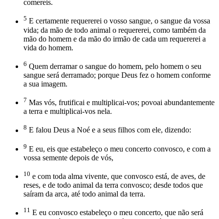
comereis.
5
E certamente requererei o vosso sangue, o sangue da vossa
vida; da mão de todo animal o requererei, como também da
mão do homem e da mão do irmão de cada um requererei a
vida do homem.
6
Quem derramar o sangue do homem, pelo homem o seu
sangue será derramado; porque Deus fez o homem conforme
a sua imagem.
7
Mas vós, frutificai e multiplicai-vos; povoai abundantemente
a terra e multiplicai-vos nela.
8
E falou Deus a Noé e a seus filhos com ele, dizendo:
9
E eu, eis que estabeleço o meu concerto convosco, e com a
vossa semente depois de vós,
10
e com toda alma vivente, que convosco está, de aves, de
reses, e de todo animal da terra convosco; desde todos que
saíram da arca, até todo animal da terra.
11
E eu convosco estabeleço o meu concerto, que não será