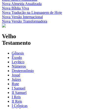
Nova Almeida Atualizada
Nova Bíblia Viva
Nova Tradução na Linguagem de Hoje
Nova Versão Internacional
Nova Versão Transformadora
Velho
Testamento
Gênesis
Êxodo
Levítico
Números
Deuteronômio
Josué
Juízes
Rute
I Samuel
II Samuel
I Reis
II Reis
I Crônicas