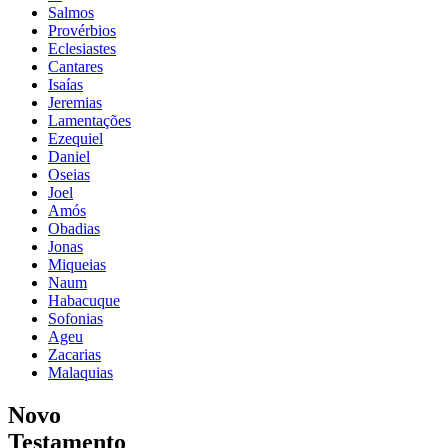
Salmos
Provérbios
Eclesiastes
Cantares
Isaías
Jeremias
Lamentações
Ezequiel
Daniel
Oseias
Joel
Amós
Obadias
Jonas
Miqueias
Naum
Habacuque
Sofonias
Ageu
Zacarias
Malaquias
Novo
Testamento