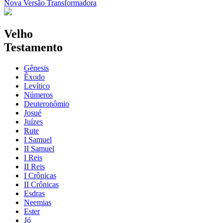
Nova Versão Transformadora
Velho
Testamento
Gênesis
Êxodo
Levítico
Números
Deuteronômio
Josué
Juízes
Rute
I Samuel
II Samuel
I Reis
II Reis
I Crônicas
II Crônicas
Esdras
Neemias
Ester
Jó