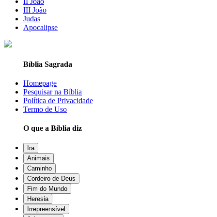
II João
III João
Judas
Apocalipse
Bíblia Sagrada
Homepage
Pesquisar na Bíblia
Política de Privacidade
Termo de Uso
O que a Bíblia diz
Ira
Animais
Caminho
Cordeiro de Deus
Fim do Mundo
Heresia
Irrepreensível