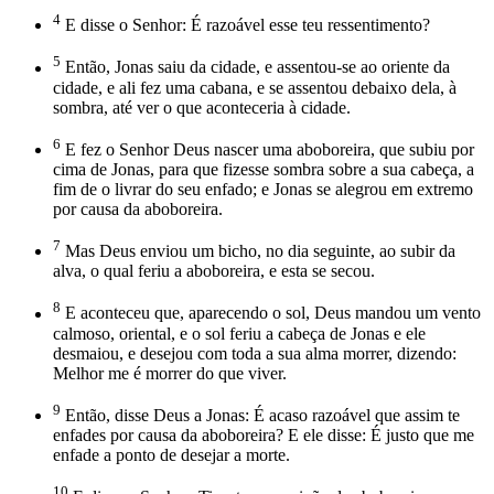
4
E disse o Senhor: É razoável esse teu ressentimento?
5
Então, Jonas saiu da cidade, e assentou-se ao oriente da
cidade, e ali fez uma cabana, e se assentou debaixo dela, à
sombra, até ver o que aconteceria à cidade.
6
E fez o Senhor Deus nascer uma aboboreira, que subiu por
cima de Jonas, para que fizesse sombra sobre a sua cabeça, a
fim de o livrar do seu enfado; e Jonas se alegrou em extremo
por causa da aboboreira.
7
Mas Deus enviou um bicho, no dia seguinte, ao subir da
alva, o qual feriu a aboboreira, e esta se secou.
8
E aconteceu que, aparecendo o sol, Deus mandou um vento
calmoso, oriental, e o sol feriu a cabeça de Jonas e ele
desmaiou, e desejou com toda a sua alma morrer, dizendo:
Melhor me é morrer do que viver.
9
Então, disse Deus a Jonas: É acaso razoável que assim te
enfades por causa da aboboreira? E ele disse: É justo que me
enfade a ponto de desejar a morte.
10