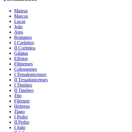
Mateus
Marcos
Lucas
João
Atos
Romanos
I Coríntios
II Coríntios
Gálatas
Efésios
Filipenses
Colossenses
I Tessalonicenses
II Tessalonicenses
I Timóteo
II Timóteo
Tito
Filemon
Hebreus
Tiago
I Pedro
II Pedro
I João