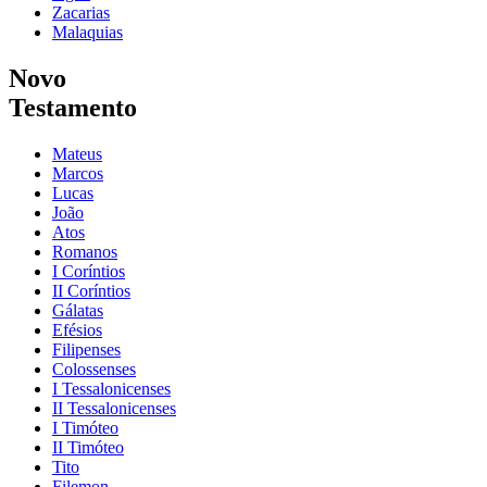
Zacarias
Malaquias
Novo
Testamento
Mateus
Marcos
Lucas
João
Atos
Romanos
I Coríntios
II Coríntios
Gálatas
Efésios
Filipenses
Colossenses
I Tessalonicenses
II Tessalonicenses
I Timóteo
II Timóteo
Tito
Filemon