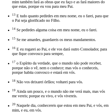
mim também fará as obras que eu faço e as fará maiores do
que estas, porque eu vou para meu Pai.
13
E tudo quanto pedirdes em meu nome, eu o farei, para que
o Pai seja glorificado no Filho.
14
Se pedirdes alguma coisa em meu nome, eu o farei.
15
Se me amardes, guardareis os meus mandamentos.
16
E eu rogarei ao Pai, e ele vos dará outro Consolador, para
que fique convosco para sempre,
17
o Espírito da verdade, que o mundo não pode receber,
porque não o vê, nem o conhece; mas vós o conheceis,
porque habita convosco e estará em vós.
18
Não vos deixarei órfãos; voltarei para vós.
19
Ainda um pouco, e o mundo não me verá mais, mas vós
me vereis; porque eu vivo, e vós vivereis.
20
Naquele dia, conhecereis que estou em meu Pai, e vós, em
mim, e eu, em vós.