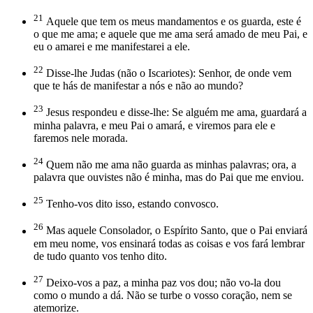
21
Aquele que tem os meus mandamentos e os guarda, este é
o que me ama; e aquele que me ama será amado de meu Pai, e
eu o amarei e me manifestarei a ele.
22
Disse-lhe Judas (não o Iscariotes): Senhor, de onde vem
que te hás de manifestar a nós e não ao mundo?
23
Jesus respondeu e disse-lhe: Se alguém me ama, guardará a
minha palavra, e meu Pai o amará, e viremos para ele e
faremos nele morada.
24
Quem não me ama não guarda as minhas palavras; ora, a
palavra que ouvistes não é minha, mas do Pai que me enviou.
25
Tenho-vos dito isso, estando convosco.
26
Mas aquele Consolador, o Espírito Santo, que o Pai enviará
em meu nome, vos ensinará todas as coisas e vos fará lembrar
de tudo quanto vos tenho dito.
27
Deixo-vos a paz, a minha paz vos dou; não vo-la dou
como o mundo a dá. Não se turbe o vosso coração, nem se
atemorize.