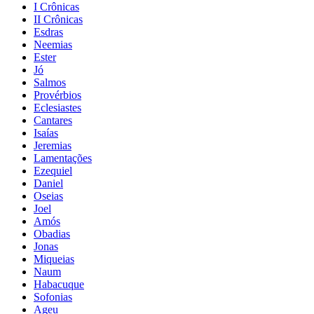
I Crônicas
II Crônicas
Esdras
Neemias
Ester
Jó
Salmos
Provérbios
Eclesiastes
Cantares
Isaías
Jeremias
Lamentações
Ezequiel
Daniel
Oseias
Joel
Amós
Obadias
Jonas
Miqueias
Naum
Habacuque
Sofonias
Ageu