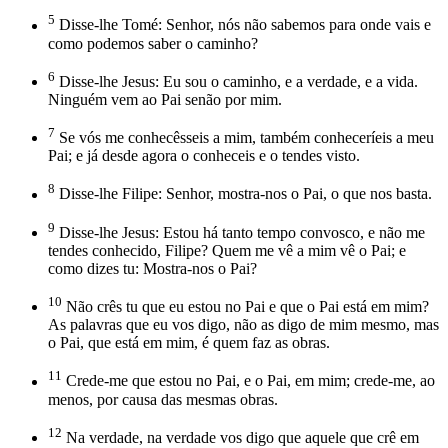
5
Disse-lhe Tomé: Senhor, nós não sabemos para onde vais e
como podemos saber o caminho?
6
Disse-lhe Jesus: Eu sou o caminho, e a verdade, e a vida.
Ninguém vem ao Pai senão por mim.
7
Se vós me conhecêsseis a mim, também conheceríeis a meu
Pai; e já desde agora o conheceis e o tendes visto.
8
Disse-lhe Filipe: Senhor, mostra-nos o Pai, o que nos basta.
9
Disse-lhe Jesus: Estou há tanto tempo convosco, e não me
tendes conhecido, Filipe? Quem me vê a mim vê o Pai; e
como dizes tu: Mostra-nos o Pai?
10
Não crês tu que eu estou no Pai e que o Pai está em mim?
As palavras que eu vos digo, não as digo de mim mesmo, mas
o Pai, que está em mim, é quem faz as obras.
11
Crede-me que estou no Pai, e o Pai, em mim; crede-me, ao
menos, por causa das mesmas obras.
12
Na verdade, na verdade vos digo que aquele que crê em