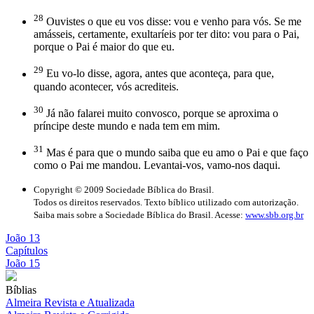
28
Ouvistes o que eu vos disse: vou e venho para vós. Se me
amásseis, certamente, exultaríeis por ter dito: vou para o Pai,
porque o Pai é maior do que eu.
29
Eu vo-lo disse, agora, antes que aconteça, para que,
quando acontecer, vós acrediteis.
30
Já não falarei muito convosco, porque se aproxima o
príncipe deste mundo e nada tem em mim.
31
Mas é para que o mundo saiba que eu amo o Pai e que faço
como o Pai me mandou. Levantai-vos, vamo-nos daqui.
Copyright © 2009 Sociedade Bíblica do Brasil.
Todos os direitos reservados. Texto bíblico utilizado com autorização.
Saiba mais sobre a Sociedade Bíblica do Brasil. Acesse:
www.sbb.org.br
João 13
Capítulos
João 15
Bíblias
Almeira Revista e Atualizada