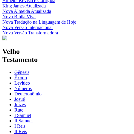
Almeira Revista e Corrigida
King James Atualizada
Nova Almeida Atualizada
Nova Bíblia Viva
Nova Tradução na Linguagem de Hoje
Nova Versão Internacional
Nova Versão Transformadora
Velho
Testamento
Gênesis
Êxodo
Levítico
Números
Deuteronômio
Josué
Juízes
Rute
I Samuel
II Samuel
I Reis
II Reis