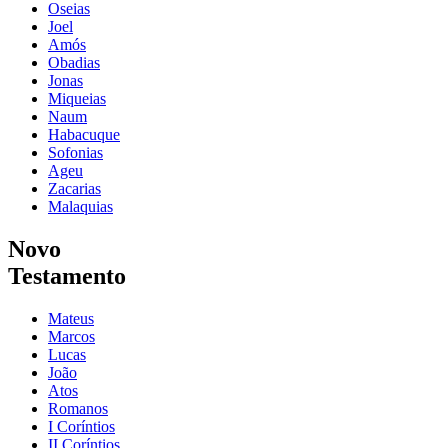
Oseias
Joel
Amós
Obadias
Jonas
Miqueias
Naum
Habacuque
Sofonias
Ageu
Zacarias
Malaquias
Novo
Testamento
Mateus
Marcos
Lucas
João
Atos
Romanos
I Coríntios
II Coríntios