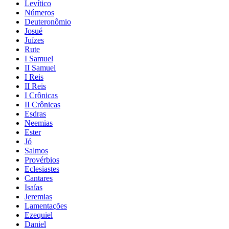
Levítico
Números
Deuteronômio
Josué
Juízes
Rute
I Samuel
II Samuel
I Reis
II Reis
I Crônicas
II Crônicas
Esdras
Neemias
Ester
Jó
Salmos
Provérbios
Eclesiastes
Cantares
Isaías
Jeremias
Lamentações
Ezequiel
Daniel