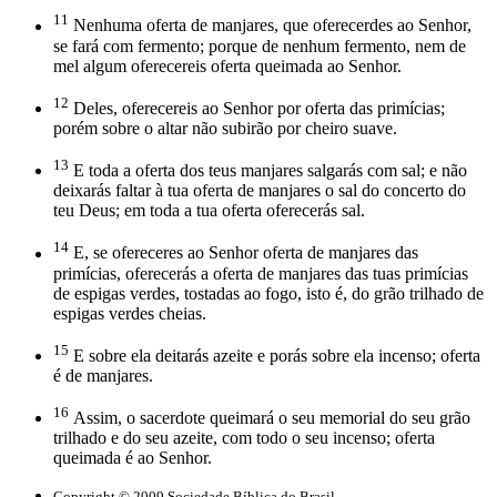
11
Nenhuma oferta de manjares, que oferecerdes ao Senhor,
se fará com fermento; porque de nenhum fermento, nem de
mel algum oferecereis oferta queimada ao Senhor.
12
Deles, oferecereis ao Senhor por oferta das primícias;
porém sobre o altar não subirão por cheiro suave.
13
E toda a oferta dos teus manjares salgarás com sal; e não
deixarás faltar à tua oferta de manjares o sal do concerto do
teu Deus; em toda a tua oferta oferecerás sal.
14
E, se ofereceres ao Senhor oferta de manjares das
primícias, oferecerás a oferta de manjares das tuas primícias
de espigas verdes, tostadas ao fogo, isto é, do grão trilhado de
espigas verdes cheias.
15
E sobre ela deitarás azeite e porás sobre ela incenso; oferta
é de manjares.
16
Assim, o sacerdote queimará o seu memorial do seu grão
trilhado e do seu azeite, com todo o seu incenso; oferta
queimada é ao Senhor.
Copyright © 2009 Sociedade Bíblica do Brasil.