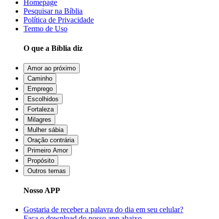
Homepage
Pesquisar na Bíblia
Política de Privacidade
Termo de Uso
O que a Bíblia diz
Amor ao próximo
Caminho
Emprego
Escolhidos
Fortaleza
Milagres
Mulher sábia
Oração contrária
Primeiro Amor
Propósito
Outros temas
Nosso APP
Gostaria de receber a palavra do dia em seu celular?
Faça o download do nosso app abaixo