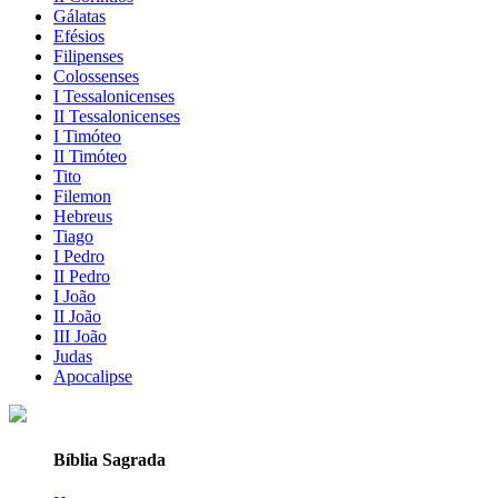
Gálatas
Efésios
Filipenses
Colossenses
I Tessalonicenses
II Tessalonicenses
I Timóteo
II Timóteo
Tito
Filemon
Hebreus
Tiago
I Pedro
II Pedro
I João
II João
III João
Judas
Apocalipse
Bíblia Sagrada