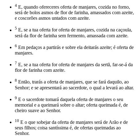
4
E, quando ofereceres oferta de manjares, cozida no forno,
será de bolos asmos de flor de farinha, amassados com azeite,
e coscorões asmos untados com azeite.
5
E, se a tua oferta for oferta de manjares, cozida na caçoula,
será da flor de farinha sem fermento, amassada com azeite.
6
Em pedaços a partirás e sobre ela deitarás azeite; é oferta de
manjares.
7
E, se a tua oferta for oferta de manjares da sertã, far-se-á da
flor de farinha com azeite.
8
Então, trarás a oferta de manjares, que se fará daquilo, ao
Senhor; e se apresentará ao sacerdote, o qual a levará ao altar.
9
E o sacerdote tomará daquela oferta de manjares o seu
memorial e a queimará sobre o altar; oferta queimada é, de
cheiro suave ao Senhor.
10
E o que sobejar da oferta de manjares será de Arão e de
seus filhos; coisa santíssima é, de ofertas queimadas ao
Senhor.