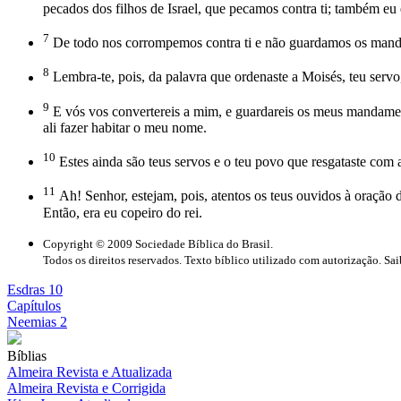
pecados dos filhos de Israel, que pecamos contra ti; também eu
7
De todo nos corrompemos contra ti e não guardamos os mandam
8
Lembra-te, pois, da palavra que ordenaste a Moisés, teu servo,
9
E vós vos convertereis a mim, e guardareis os meus mandamentos
ali fazer habitar o meu nome.
10
Estes ainda são teus servos e o teu povo que resgataste com a
11
Ah! Senhor, estejam, pois, atentos os teus ouvidos à oração 
Então, era eu copeiro do rei.
Copyright © 2009 Sociedade Bíblica do Brasil.
Todos os direitos reservados. Texto bíblico utilizado com autorização. Sa
Esdras 10
Capítulos
Neemias 2
Bíblias
Almeira Revista e Atualizada
Almeira Revista e Corrigida