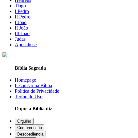
Hebreus
Tiago
I Pedro
II Pedro
I João
II João
III João
Judas
Apocalipse
Bíblia Sagrada
Homepage
Pesquisar na Bíblia
Política de Privacidade
Termo de Uso
O que a Bíblia diz
Orgulho
Compreensão
Desobediência