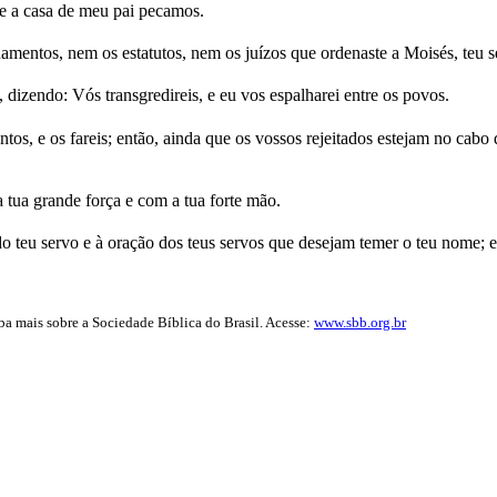
 e a casa de meu pai pecamos.
entos, nem os estatutos, nem os juízos que ordenaste a Moisés, teu s
 dizendo: Vós transgredireis, e eu vos espalharei entre os povos.
, e os fareis; então, ainda que os vossos rejeitados estejam no cabo do
 tua grande força e com a tua forte mão.
do teu servo e à oração dos teus servos que desejam temer o teu nome; e
iba mais sobre a Sociedade Bíblica do Brasil. Acesse:
www.sbb.org.br