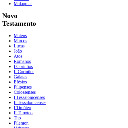
Malaquias
Novo
Testamento
Mateus
Marcos
Lucas
João
Atos
Romanos
I Coríntios
II Coríntios
Gálatas
Efésios
Filipenses
Colossenses
I Tessalonicenses
II Tessalonicenses
I Timóteo
II Timóteo
Tito
Filemon