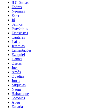
II Crônicas
Esdras
Neemias
Ester
Jó
Salmos
Provérbios
Eclesiastes
Cantares
Isaías
Jeremias
Lamentações
Ezequiel
Daniel
Oseias
Joel
Amós
Obadias
Jonas
Miqueias
Naum
Habacuque
Sofonias
Ageu
Zacarias