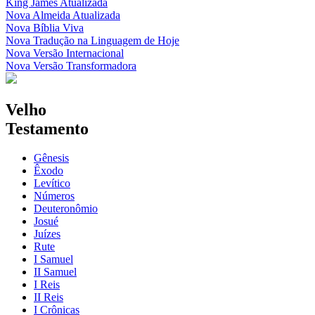
King James Atualizada
Nova Almeida Atualizada
Nova Bíblia Viva
Nova Tradução na Linguagem de Hoje
Nova Versão Internacional
Nova Versão Transformadora
Velho
Testamento
Gênesis
Êxodo
Levítico
Números
Deuteronômio
Josué
Juízes
Rute
I Samuel
II Samuel
I Reis
II Reis
I Crônicas