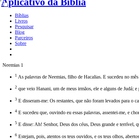
Bíblias
Livros
Pesquisar
Blog
Parceiros
Sobre
Neemias 1
1
As palavras de Neemias, filho de Hacalias. E sucedeu no mês 
2
que veio Hanani, um de meus irmãos, ele e alguns de Judá; e p
3
E disseram-me: Os restantes, que não foram levados para o cat
4
E sucedeu que, ouvindo eu essas palavras, assentei-me, e chore
5
E disse: Ah! Senhor, Deus dos céus, Deus grande e terrível,
6
Estejam, pois, atentos os teus ouvidos, e os teus olhos, abertos,