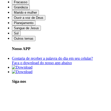
Fracasso
Grandeza
Marido e mulher
Ouvir a voz de Deus
Planejamento
Sangue de Jesus
Sol
Outros temas
Nosso APP
Gostaria de receber a palavra do dia em seu celular?
Faça o download do nosso app abaixo
Siga-nos