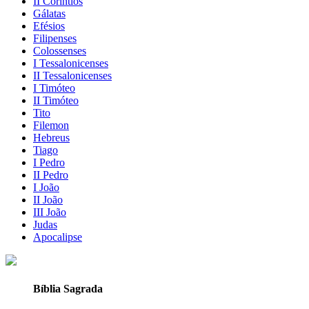
II Coríntios
Gálatas
Efésios
Filipenses
Colossenses
I Tessalonicenses
II Tessalonicenses
I Timóteo
II Timóteo
Tito
Filemon
Hebreus
Tiago
I Pedro
II Pedro
I João
II João
III João
Judas
Apocalipse
Bíblia Sagrada