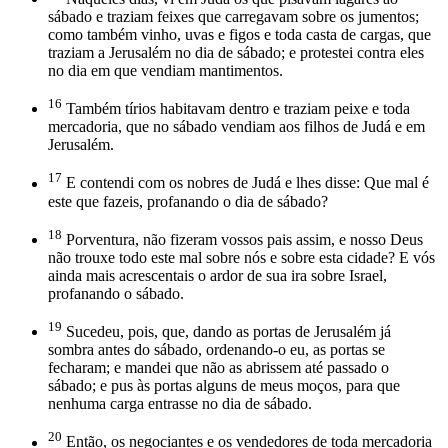
sábado e traziam feixes que carregavam sobre os jumentos;
como também vinho, uvas e figos e toda casta de cargas, que
traziam a Jerusalém no dia de sábado; e protestei contra eles
no dia em que vendiam mantimentos.
16
Também tírios habitavam dentro e traziam peixe e toda
mercadoria, que no sábado vendiam aos filhos de Judá e em
Jerusalém.
17
E contendi com os nobres de Judá e lhes disse: Que mal é
este que fazeis, profanando o dia de sábado?
18
Porventura, não fizeram vossos pais assim, e nosso Deus
não trouxe todo este mal sobre nós e sobre esta cidade? E vós
ainda mais acrescentais o ardor de sua ira sobre Israel,
profanando o sábado.
19
Sucedeu, pois, que, dando as portas de Jerusalém já
sombra antes do sábado, ordenando-o eu, as portas se
fecharam; e mandei que não as abrissem até passado o
sábado; e pus às portas alguns de meus moços, para que
nenhuma carga entrasse no dia de sábado.
20
Então, os negociantes e os vendedores de toda mercadoria