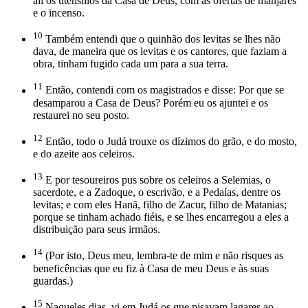
ali os utensílios da Casa de Deus, com as ofertas de manjares
e o incenso.
10
Também entendi que o quinhão dos levitas se lhes não
dava, de maneira que os levitas e os cantores, que faziam a
obra, tinham fugido cada um para a sua terra.
11
Então, contendi com os magistrados e disse: Por que se
desamparou a Casa de Deus? Porém eu os ajuntei e os
restaurei no seu posto.
12
Então, todo o Judá trouxe os dízimos do grão, e do mosto,
e do azeite aos celeiros.
13
E por tesoureiros pus sobre os celeiros a Selemias, o
sacerdote, e a Zadoque, o escrivão, e a Pedaías, dentre os
levitas; e com eles Hanã, filho de Zacur, filho de Matanias;
porque se tinham achado fiéis, e se lhes encarregou a eles a
distribuição para seus irmãos.
14
(Por isto, Deus meu, lembra-te de mim e não risques as
beneficências que eu fiz à Casa de meu Deus e às suas
guardas.)
15
Naqueles dias, vi em Judá os que pisavam lagares ao