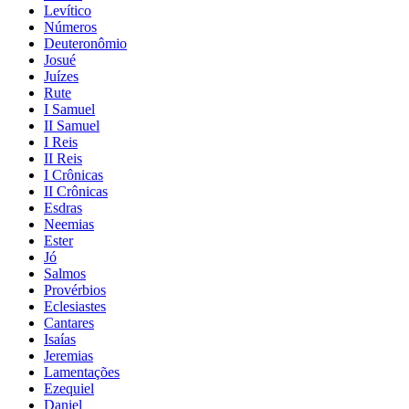
Levítico
Números
Deuteronômio
Josué
Juízes
Rute
I Samuel
II Samuel
I Reis
II Reis
I Crônicas
II Crônicas
Esdras
Neemias
Ester
Jó
Salmos
Provérbios
Eclesiastes
Cantares
Isaías
Jeremias
Lamentações
Ezequiel
Daniel