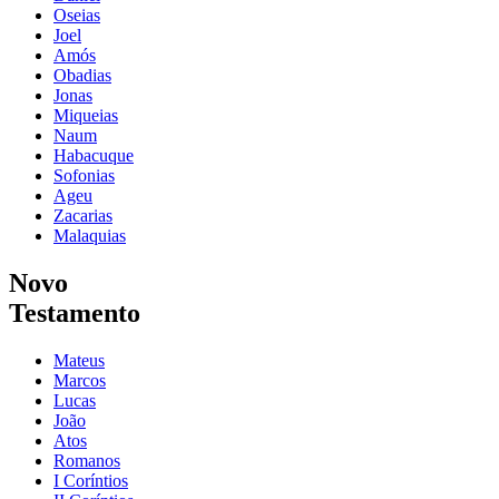
Oseias
Joel
Amós
Obadias
Jonas
Miqueias
Naum
Habacuque
Sofonias
Ageu
Zacarias
Malaquias
Novo
Testamento
Mateus
Marcos
Lucas
João
Atos
Romanos
I Coríntios