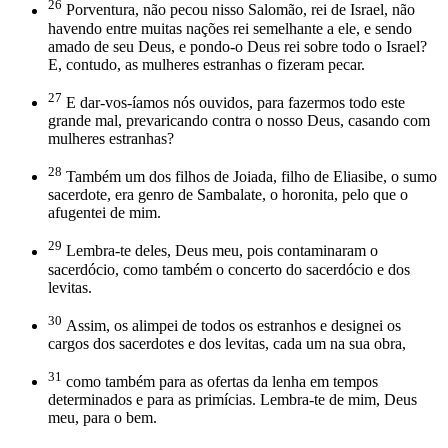
26
Porventura, não pecou nisso Salomão, rei de Israel, não
havendo entre muitas nações rei semelhante a ele, e sendo
amado de seu Deus, e pondo-o Deus rei sobre todo o Israel?
E, contudo, as mulheres estranhas o fizeram pecar.
27
E dar-vos-íamos nós ouvidos, para fazermos todo este
grande mal, prevaricando contra o nosso Deus, casando com
mulheres estranhas?
28
Também um dos filhos de Joiada, filho de Eliasibe, o sumo
sacerdote, era genro de Sambalate, o horonita, pelo que o
afugentei de mim.
29
Lembra-te deles, Deus meu, pois contaminaram o
sacerdócio, como também o concerto do sacerdócio e dos
levitas.
30
Assim, os alimpei de todos os estranhos e designei os
cargos dos sacerdotes e dos levitas, cada um na sua obra,
31
como também para as ofertas da lenha em tempos
determinados e para as primícias. Lembra-te de mim, Deus
meu, para o bem.