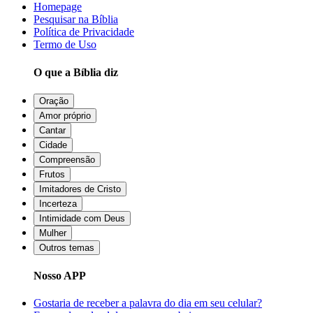
Homepage
Pesquisar na Bíblia
Política de Privacidade
Termo de Uso
O que a Bíblia diz
Oração
Amor próprio
Cantar
Cidade
Compreensão
Frutos
Imitadores de Cristo
Incerteza
Intimidade com Deus
Mulher
Outros temas
Nosso APP
Gostaria de receber a palavra do dia em seu celular?