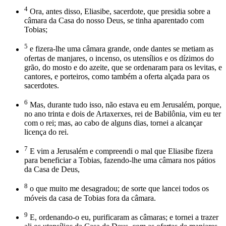
4
Ora, antes disso, Eliasibe, sacerdote, que presidia sobre a
câmara da Casa do nosso Deus, se tinha aparentado com
Tobias;
5
e fizera-lhe uma câmara grande, onde dantes se metiam as
ofertas de manjares, o incenso, os utensílios e os dízimos do
grão, do mosto e do azeite, que se ordenaram para os levitas, e
cantores, e porteiros, como também a oferta alçada para os
sacerdotes.
6
Mas, durante tudo isso, não estava eu em Jerusalém, porque,
no ano trinta e dois de Artaxerxes, rei de Babilônia, vim eu ter
com o rei; mas, ao cabo de alguns dias, tornei a alcançar
licença do rei.
7
E vim a Jerusalém e compreendi o mal que Eliasibe fizera
para beneficiar a Tobias, fazendo-lhe uma câmara nos pátios
da Casa de Deus,
8
o que muito me desagradou; de sorte que lancei todos os
móveis da casa de Tobias fora da câmara.
9
E, ordenando-o eu, purificaram as câmaras; e tornei a trazer