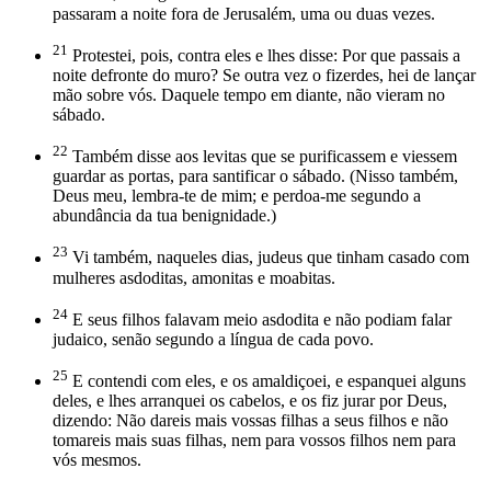
passaram a noite fora de Jerusalém, uma ou duas vezes.
21
Protestei, pois, contra eles e lhes disse: Por que passais a
noite defronte do muro? Se outra vez o fizerdes, hei de lançar
mão sobre vós. Daquele tempo em diante, não vieram no
sábado.
22
Também disse aos levitas que se purificassem e viessem
guardar as portas, para santificar o sábado. (Nisso também,
Deus meu, lembra-te de mim; e perdoa-me segundo a
abundância da tua benignidade.)
23
Vi também, naqueles dias, judeus que tinham casado com
mulheres asdoditas, amonitas e moabitas.
24
E seus filhos falavam meio asdodita e não podiam falar
judaico, senão segundo a língua de cada povo.
25
E contendi com eles, e os amaldiçoei, e espanquei alguns
deles, e lhes arranquei os cabelos, e os fiz jurar por Deus,
dizendo: Não dareis mais vossas filhas a seus filhos e não
tomareis mais suas filhas, nem para vossos filhos nem para
vós mesmos.