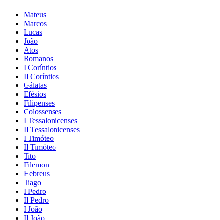
Mateus
Marcos
Lucas
João
Atos
Romanos
I Coríntios
II Coríntios
Gálatas
Efésios
Filipenses
Colossenses
I Tessalonicenses
II Tessalonicenses
I Timóteo
II Timóteo
Tito
Filemon
Hebreus
Tiago
I Pedro
II Pedro
I João
II João