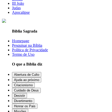
III João
Judas
Apocalipse
Bíblia Sagrada
Homepage
Pesquisar na Bíblia
Política de Privacidade
Termo de Uso
O que a Bíblia diz
Abertura de Culto
Ajuda ao próximo
Criacionismo
Cuidado de Deus
Desistir
Divertimento
Honrar os Pais
Missões