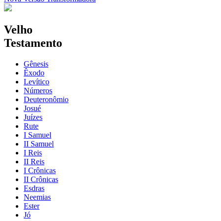
Velho
Testamento
Gênesis
Êxodo
Levítico
Números
Deuteronômio
Josué
Juízes
Rute
I Samuel
II Samuel
I Reis
II Reis
I Crônicas
II Crônicas
Esdras
Neemias
Ester
Jó