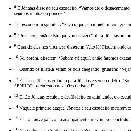
6
E Jônatas disse ao seu escudeiro: “Vamos até o destacamento 
sejamos muitos ou poucos!”
7
O escudeiro respondeu: “Faça o que achar melhor; eu irei com
8
“Pois bem, então é isto que vamos fazer”, disse Jônatas ao mo
9
Quando eles nos virem, se disserem: ‘Alto lá! Fiquem onde es
10
Se, porém, disserem: ‘Subam até aqui’, então faremos exatam
11
Quando os filisteus viram os dois chegando, gritaram: “Vejam
12
Então os filisteus gritaram para Jônatas e seu escudeiro: “S
SENHOR os entregou nas mãos de Israel!”
13
Então Jônatas escalou o desfiladeiro engatinhando, e o escude
14
Naquele primeiro ataque, Jônatas e seu escudeiro mataram c
15
Então houve pânico no acampamento, no campo e em todo o p
16
As sentinelas de Saul em Gibeá de Benjamim viram o vasto exé