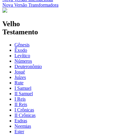
Nova Versão Transformadora
Velho
Testamento
Gênesis
Êxodo
Levítico
Números
Deuteronômio
Josué
Juízes
Rute
I Samuel
II Samuel
I Reis
II Reis
I Crônicas
II Crônicas
Esdras
Neemias
Ester