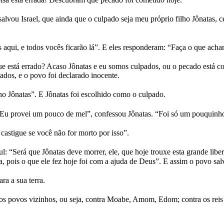
u Israel, que ainda que o culpado seja meu próprio filho Jônatas, ce
os aqui, e todos vocês ficarão lá”. E eles responderam: “Faça o que acha
e está errado? Acaso Jônatas e eu somos culpados, ou o pecado está
ados, e o povo foi declarado inocente.
ho Jônatas”. E Jônatas foi escolhido como o culpado.
Eu provei um pouco de mel”, confessou Jônatas. “Foi só um pouquinho 
castigue se você não for morto por isso”.
l: “Será que Jônatas deve morrer, ele, que hoje trouxe esta grande li
, pois o que ele fez hoje foi com a ajuda de Deus”. E assim o povo sal
ra a sua terra.
s povos vizinhos, ou seja, contra Moabe, Amom, Edom; contra os reis de