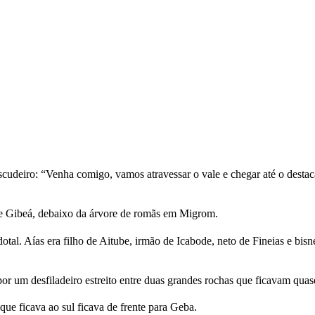
scudeiro: “Venha comigo, vamos atravessar o vale e chegar até o destaca
e Gibeá, debaixo da árvore de romãs em Migrom.
dotal. Aías era filho de Aitube, irmão de Icabode, neto de Fineias e 
 por um desfiladeiro estreito entre duas grandes rochas que ficavam qu
que ficava ao sul ficava de frente para Geba.