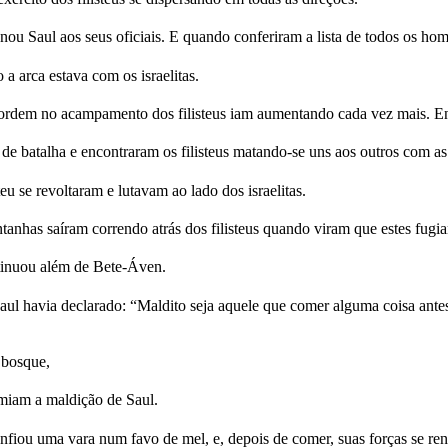
u Saul aos seus oficiais. E quando conferiram a lista de todos os home
 arca estava com os israelitas.
sordem no acampamento dos filisteus iam aumentando cada vez mais. Entã
 batalha e encontraram os filisteus matando-se uns aos outros com as e
eu se revoltaram e lutavam ao lado dos israelitas.
tanhas saíram correndo atrás dos filisteus quando viram que estes fugi
tinuou além de Bete-Áven.
ul havia declarado: “Maldito seja aquele que comer alguma coisa ante
 bosque,
miam a maldição de Saul.
enfiou uma vara num favo de mel, e, depois de comer, suas forças se re