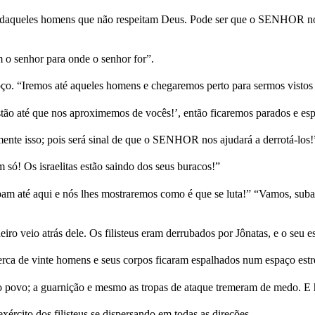
daqueles homens que não respeitam Deus. Pode ser que o SENHOR nos aj
 o senhor para onde o senhor for”.
ço. “Iremos até aqueles homens e chegaremos perto para sermos vistos 
tão até que nos aproximemos de vocês!’, então ficaremos parados e esp
ente isso; pois será sinal de que o SENHOR nos ajudará a derrotá-los!
 só! Os israelitas estão saindo dos seus buracos!”
ubam até aqui e nós lhes mostraremos como é que se luta!” “Vamos, suba 
iro veio atrás dele. Os filisteus eram derrubados por Jônatas, e o seu 
erca de vinte homens e seus corpos ficaram espalhados num espaço est
ovo; a guarnição e mesmo as tropas de ataque tremeram de medo. E hou
rcito dos filisteus se dispersando em todas as direções.