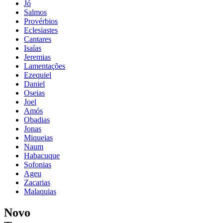
Jó
Salmos
Provérbios
Eclesiastes
Cantares
Isaías
Jeremias
Lamentações
Ezequiel
Daniel
Oseias
Joel
Amós
Obadias
Jonas
Miqueias
Naum
Habacuque
Sofonias
Ageu
Zacarias
Malaquias
Novo