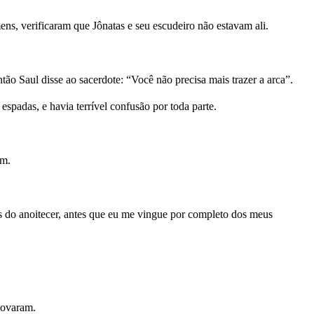
ns, verificaram que Jônatas e seu escudeiro não estavam ali.
o Saul disse ao sacerdote: “Você não precisa mais trazer a arca”.
spadas, e havia terrível confusão por toda parte.
am.
s do anoitecer, antes que eu me vingue por completo dos meus
novaram.