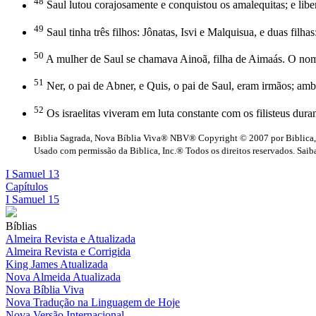
48
Saul lutou corajosamente e conquistou os amalequitas; e libe
49
Saul tinha três filhos: Jônatas, Isvi e Malquisua, e duas filha
50
A mulher de Saul se chamava Ainoã, filha de Aimaás. O nome 
51
Ner, o pai de Abner, e Quis, o pai de Saul, eram irmãos; amb
52
Os israelitas viveram em luta constante com os filisteus dura
Biblia Sagrada, Nova Bíblia Viva® NBV® Copyright © 2007 por Biblica,
Usado com permissão da Biblica, Inc.® Todos os direitos reservados. Saiba
I Samuel 13
Capítulos
I Samuel 15
Bíblias
Almeira Revista e Atualizada
Almeira Revista e Corrigida
King James Atualizada
Nova Almeida Atualizada
Nova Bíblia Viva
Nova Tradução na Linguagem de Hoje
Nova Versão Internacional