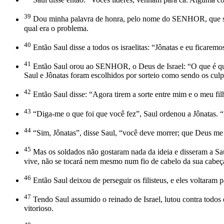
39
Dou minha palavra de honra, pelo nome do SENHOR, que salvo
qual era o problema.
40
Então Saul disse a todos os israelitas: “Jônatas e eu ficarem
41
Então Saul orou ao SENHOR, o Deus de Israel: “O que é qu
Saul e Jônatas foram escolhidos por sorteio como sendo os culp
42
Então Saul disse: “Agora tirem a sorte entre mim e o meu fil
43
“Diga-me o que foi que você fez”, Saul ordenou a Jônatas. “
44
“Sim, Jônatas”, disse Saul, “você deve morrer; que Deus me 
45
Mas os soldados não gostaram nada da ideia e disseram a Sau
vive, não se tocará nem mesmo num fio de cabelo da sua cabeça
46
Então Saul deixou de perseguir os filisteus, e eles voltaram pa
47
Tendo Saul assumido o reinado de Israel, lutou contra todos o
vitorioso.