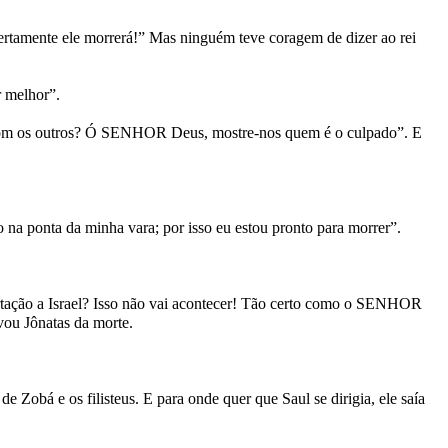
rtamente ele morrerá!” Mas ninguém teve coragem de dizer ao rei
r melhor”.
 com os outros? Ó SENHOR Deus, mostre-nos quem é o culpado”. E
na ponta da minha vara; por isso eu estou pronto para morrer”.
bertação a Israel? Isso não vai acontecer! Tão certo como o SENHOR
vou Jônatas da morte.
 Zobá e os filisteus. E para onde quer que Saul se dirigia, ele saía