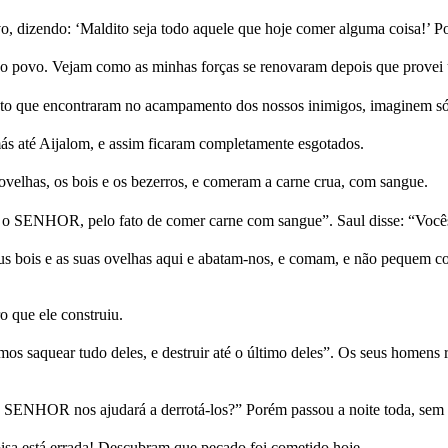
, dizendo: ‘Maldito seja todo aquele que hoje comer alguma coisa!’ Por
o povo. Vejam como as minhas forças se renovaram depois que provei
to que encontraram no acampamento dos nossos inimigos, imaginem só 
cmás até Aijalom, e assim ficaram completamente esgotados.
ovelhas, os bois e os bezerros, e comeram a carne crua, com sangue.
a o SENHOR, pelo fato de comer carne com sangue”. Saul disse: “Vocês
eus bois e as suas ovelhas aqui e abatam-nos, e comam, e não pequem
 que ele construiu.
amos saquear tudo deles, e destruir até o último deles”. Os seus homen
? O SENHOR nos ajudará a derrotá-los?” Porém passou a noite toda, 
isa está errada! Descubram que pecado foi cometido hoje.