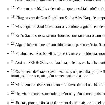
17
“Contem os soldados e descubram quem está faltando”, ordeno
18
“Traga a arca de Deus”, ordenou Saul a Aías. Naquele tempo a
19
Mas enquanto Saul falava com o sacerdote, a gritaria e a de
20
Então Saul e seus seiscentos homens correram para o campo de
21
Alguns hebreus que tinham sido levados para o exército filist
22
Finalmente, até os israelitas que estavam escondidos nas mon
23
Assim o SENHOR livrou Israel naquele dia, e a batalha con
24
Os homens de Israel estavam exaustos naquele dia, porque Sa
inimigos”. Por isso, ninguém comeu nada o dia todo.
25
Muito embora tivessem encontrado favos de mel no chão do
26
eles viram o mel escorrendo, porém ninguém comeu, pois te
27
Jônatas, porém, não sabia da ordem do seu pai; por isso ele 