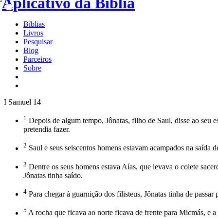
Bíblias
Livros
Pesquisar
Blog
Parceiros
Sobre
I Samuel 14
1
Depois de algum tempo, Jônatas, filho de Saul, disse ao seu e
pretendia fazer.
2
Saul e seus seiscentos homens estavam acampados na saída d
3
Dentre os seus homens estava Aías, que levava o colete sacer
Jônatas tinha saído.
4
Para chegar à guarnição dos filisteus, Jônatas tinha de passar
5
A rocha que ficava ao norte ficava de frente para Micmás, e a 