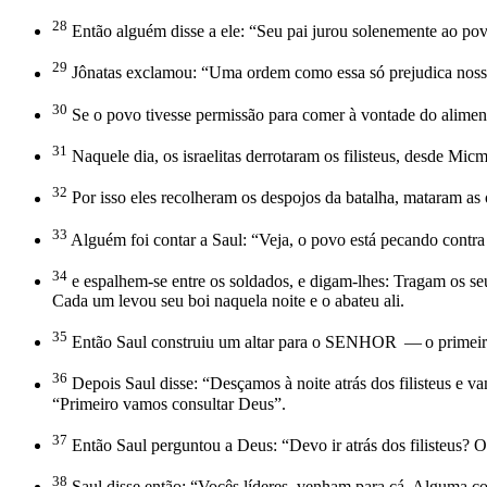
28
Então alguém disse a ele: “Seu pai jurou solenemente ao povo
29
Jônatas exclamou: “Uma ordem como essa só prejudica noss
30
Se o povo tivesse permissão para comer à vontade do alimen
31
Naquele dia, os israelitas derrotaram os filisteus, desde Mi
32
Por isso eles recolheram os despojos da batalha, mataram as 
33
Alguém foi contar a Saul: “Veja, o povo está pecando contr
34
e espalhem-se entre os soldados, e digam-lhes: Tragam os s
Cada um levou seu boi naquela noite e o abateu ali.
35
Então Saul construiu um altar para o SENHOR — o primeiro
36
Depois Saul disse: “Desçamos à noite atrás dos filisteus e v
“Primeiro vamos consultar Deus”.
37
Então Saul perguntou a Deus: “Devo ir atrás dos filisteus
38
Saul disse então: “Vocês líderes, venham para cá. Alguma co