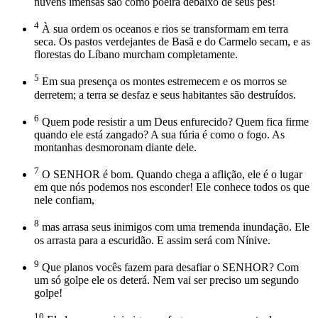
nuvens imensas são como poeira debaixo de seus pés!
4
À sua ordem os oceanos e rios se transformam em terra
seca. Os pastos verdejantes de Basã e do Carmelo secam, e as
florestas do Líbano murcham completamente.
5
Em sua presença os montes estremecem e os morros se
derretem; a terra se desfaz e seus habitantes são destruídos.
6
Quem pode resistir a um Deus enfurecido? Quem fica firme
quando ele está zangado? A sua fúria é como o fogo. As
montanhas desmoronam diante dele.
7
O SENHOR é bom. Quando chega a aflição, ele é o lugar
em que nós podemos nos esconder! Ele conhece todos os que
nele confiam,
8
mas arrasa seus inimigos com uma tremenda inundação. Ele
os arrasta para a escuridão. E assim será com Nínive.
9
Que planos vocês fazem para desafiar o SENHOR? Com
um só golpe ele os deterá. Nem vai ser preciso um segundo
golpe!
10