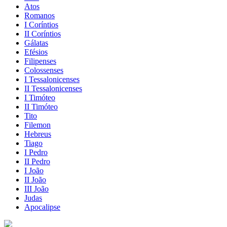
Atos
Romanos
I Coríntios
II Coríntios
Gálatas
Efésios
Filipenses
Colossenses
I Tessalonicenses
II Tessalonicenses
I Timóteo
II Timóteo
Tito
Filemon
Hebreus
Tiago
I Pedro
II Pedro
I João
II João
III João
Judas
Apocalipse