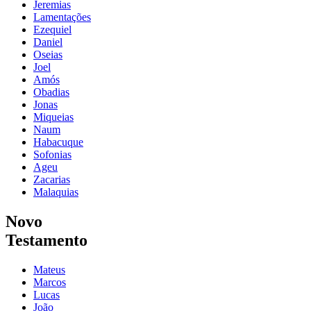
Jeremias
Lamentações
Ezequiel
Daniel
Oseias
Joel
Amós
Obadias
Jonas
Miqueias
Naum
Habacuque
Sofonias
Ageu
Zacarias
Malaquias
Novo
Testamento
Mateus
Marcos
Lucas
João