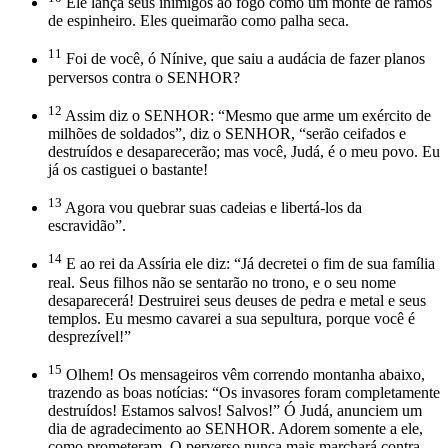
Ele lança seus inimigos ao fogo como um monte de ramos
de espinheiro. Eles queimarão como palha seca.
11
Foi de você, ó Nínive, que saiu a audácia de fazer planos
perversos contra o SENHOR?
12
Assim diz o SENHOR: “Mesmo que arme um exército de
milhões de soldados”, diz o SENHOR, “serão ceifados e
destruídos e desaparecerão; mas você, Judá, é o meu povo. Eu
já os castiguei o bastante!
13
Agora vou quebrar suas cadeias e libertá-los da
escravidão”.
14
E ao rei da Assíria ele diz: “Já decretei o fim de sua família
real. Seus filhos não se sentarão no trono, e o seu nome
desaparecerá! Destruirei seus deuses de pedra e metal e seus
templos. Eu mesmo cavarei a sua sepultura, porque você é
desprezível!”
15
Olhem! Os mensageiros vêm correndo montanha abaixo,
trazendo as boas notícias: “Os invasores foram completamente
destruídos! Estamos salvos! Salvos!” Ó Judá, anunciem um
dia de agradecimento ao SENHOR. Adorem somente a ele,
como prometeram. O perverso nunca mais marchará contra