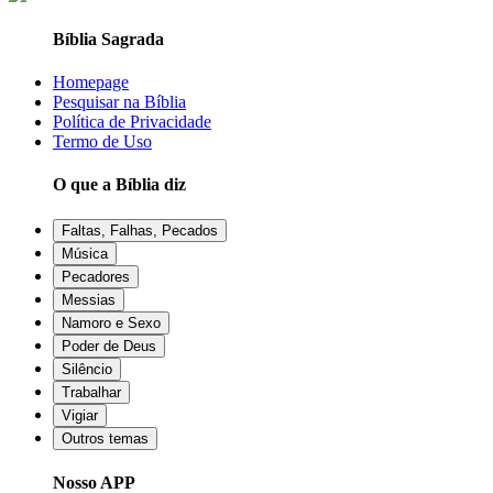
Bíblia Sagrada
Homepage
Pesquisar na Bíblia
Política de Privacidade
Termo de Uso
O que a Bíblia diz
Faltas, Falhas, Pecados
Música
Pecadores
Messias
Namoro e Sexo
Poder de Deus
Silêncio
Trabalhar
Vigiar
Outros temas
Nosso APP