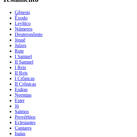
Gênesis
Êxodo
Levítico
Números
Deuteronômio
Josué
Juízes
Rute
I Samuel
II Samuel
I Reis
II Reis
I Crônicas
II Crônicas
Esdras
Neemias
Ester
Jó
Salmos
Provérbios
Eclesiastes
Cantares
Isaías