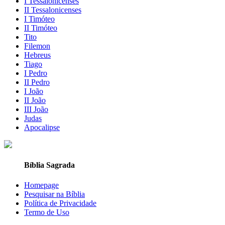
I Tessalonicenses
II Tessalonicenses
I Timóteo
II Timóteo
Tito
Filemon
Hebreus
Tiago
I Pedro
II Pedro
I João
II João
III João
Judas
Apocalipse
Bíblia Sagrada
Homepage
Pesquisar na Bíblia
Política de Privacidade
Termo de Uso