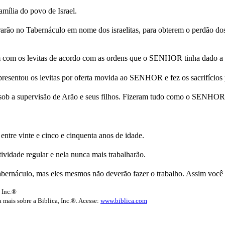
amília do povo de Israel.
strarão no Tabernáculo em nome dos israelitas, para obterem o perdão d
am com os levitas de acordo com as ordens que o SENHOR tinha dado a
presentou os levitas por oferta movida ao SENHOR e fez os sacrifícios p
r sob a supervisão de Arão e seus filhos. Fizeram tudo como o SENHOR
entre vinte e cinco e cinquenta anos de idade.
ividade regular e nela nunca mais trabalharão.
abernáculo, mas eles mesmos não deverão fazer o trabalho. Assim você d
 Inc.®
 mais sobre a Biblica, Inc.®. Acesse:
www.biblica.com