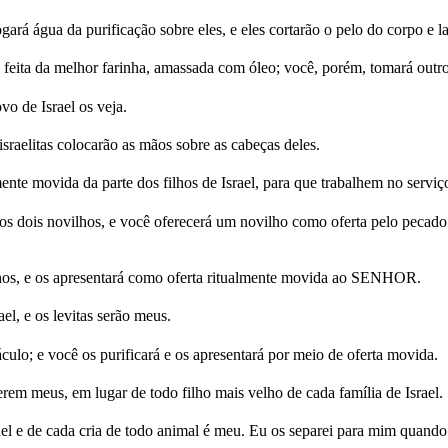
ará água da purificação sobre eles, e eles cortarão o pelo do corpo e l
 feita da melhor farinha, amassada com óleo; você, porém, tomará outr
vo de Israel os veja.
raelitas colocarão as mãos sobre as cabeças deles.
ente movida da parte dos filhos de Israel, para que trabalhem no ser
 dos dois novilhos, e você oferecerá um novilho como oferta pelo peca
ilhos, e os apresentará como oferta ritualmente movida ao SENHOR.
l, e os levitas serão meus.
culo; e você os purificará e os apresentará por meio de oferta movida.
rem meus, em lugar de todo filho mais velho de cada família de Israel.
el e de cada cria de todo animal é meu. Eu os separei para mim quando f