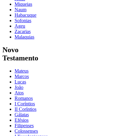
Miqueias
Naum
Habacuque
Sofonias
Ageu
Zacarias
Malaquias
Novo
Testamento
Mateus
Marcos
Lucas
João
Atos
Romanos
I Coríntios
II Coríntios
Gálatas
Efésios
Filipenses
Colossenses