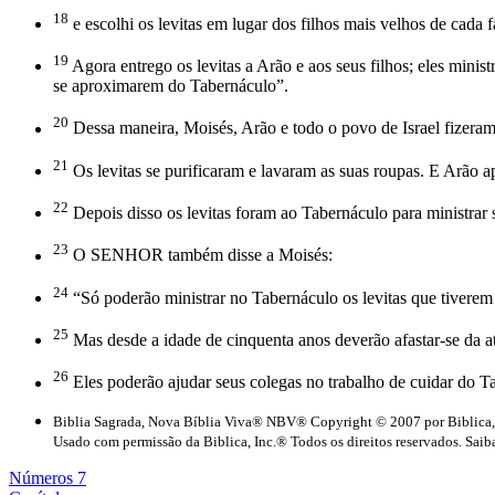
18
e escolhi os levitas em lugar dos filhos mais velhos de cada f
19
Agora entrego os levitas a Arão e aos seus filhos; eles mini
se aproximarem do Tabernáculo”.
20
Dessa maneira, Moisés, Arão e todo o povo de Israel fizer
21
Os levitas se purificaram e lavaram as suas roupas. E Arão a
22
Depois disso os levitas foram ao Tabernáculo para ministra
23
O SENHOR também disse a Moisés:
24
“Só poderão ministrar no Tabernáculo os levitas que tiverem 
25
Mas desde a idade de cinquenta anos deverão afastar-se da at
26
Eles poderão ajudar seus colegas no trabalho de cuidar do T
Biblia Sagrada, Nova Bíblia Viva® NBV® Copyright © 2007 por Biblica,
Usado com permissão da Biblica, Inc.® Todos os direitos reservados. Saiba
Números 7