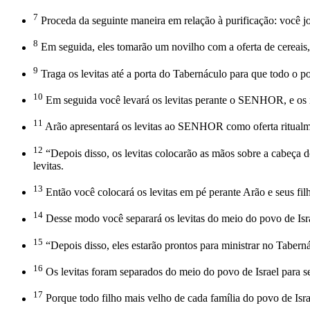
7
Proceda da seguinte maneira em relação à purificação: você jog
8
Em seguida, eles tomarão um novilho com a oferta de cereais,
9
Traga os levitas até a porta do Tabernáculo para que todo o po
10
Em seguida você levará os levitas perante o SENHOR, e os is
11
Arão apresentará os levitas ao SENHOR como oferta ritualm
12
“Depois disso, os levitas colocarão as mãos sobre a cabeça
levitas.
13
Então você colocará os levitas em pé perante Arão e seus f
14
Desse modo você separará os levitas do meio do povo de Israe
15
“Depois disso, eles estarão prontos para ministrar no Taberná
16
Os levitas foram separados do meio do povo de Israel para se
17
Porque todo filho mais velho de cada família do povo de Isra