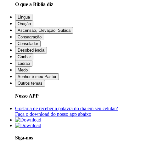
O que a Bíblia diz
Língua
Oração
Ascensão, Elevação, Subida
Consagração
Consolador
Desobediência
Ganhar
Ladrão
Medo
Senhor é meu Pastor
Outros temas
Nosso APP
Gostaria de receber a palavra do dia em seu celular?
Faça o download do nosso app abaixo
Siga-nos