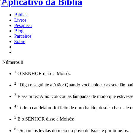
Bíblias
Livros
Pesquisar
Blog
Parceiros
Sobre
Números 8
1
O SENHOR disse a Moisés:
2
“Diga o seguinte a Arão: Quando você colocar as sete lâmpadas
3
E assim fez Arão: colocou as lâmpadas de modo que estivess
4
Todo o candelabro foi feito de ouro batido, desde a base at
5
E o SENHOR disse a Moisés:
6
“Separe os levitas do meio do povo de Israel e purifique-os.