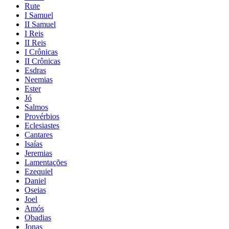
Rute
I Samuel
II Samuel
I Reis
II Reis
I Crônicas
II Crônicas
Esdras
Neemias
Ester
Jó
Salmos
Provérbios
Eclesiastes
Cantares
Isaías
Jeremias
Lamentações
Ezequiel
Daniel
Oseias
Joel
Amós
Obadias
Jonas