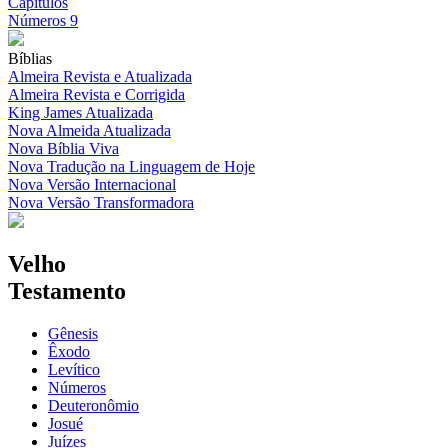
Capítulos
Números 9
Bíblias
Almeira Revista e Atualizada
Almeira Revista e Corrigida
King James Atualizada
Nova Almeida Atualizada
Nova Bíblia Viva
Nova Tradução na Linguagem de Hoje
Nova Versão Internacional
Nova Versão Transformadora
Velho
Testamento
Gênesis
Êxodo
Levítico
Números
Deuteronômio
Josué
Juízes