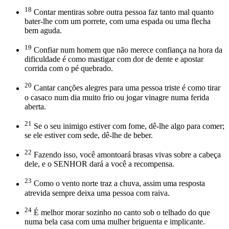
18
Contar mentiras sobre outra pessoa faz tanto mal quanto
bater-lhe com um porrete, com uma espada ou uma flecha
bem aguda.
19
Confiar num homem que não merece confiança na hora da
dificuldade é como mastigar com dor de dente e apostar
corrida com o pé quebrado.
20
Cantar canções alegres para uma pessoa triste é como tirar
o casaco num dia muito frio ou jogar vinagre numa ferida
aberta.
21
Se o seu inimigo estiver com fome, dê-lhe algo para comer;
se ele estiver com sede, dê-lhe de beber.
22
Fazendo isso, você amontoará brasas vivas sobre a cabeça
dele, e o SENHOR dará a você a recompensa.
23
Como o vento norte traz a chuva, assim uma resposta
atrevida sempre deixa uma pessoa com raiva.
24
É melhor morar sozinho no canto sob o telhado do que
numa bela casa com uma mulher briguenta e implicante.