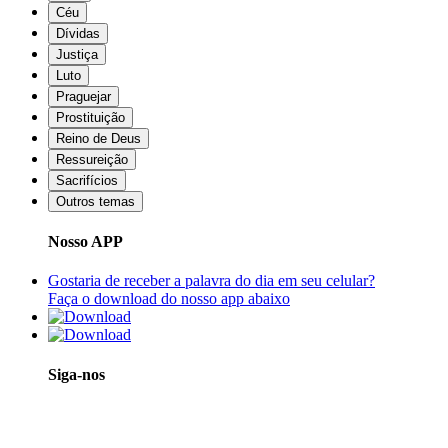
Céu
Dívidas
Justiça
Luto
Praguejar
Prostituição
Reino de Deus
Ressureição
Sacrifícios
Outros temas
Nosso APP
Gostaria de receber a palavra do dia em seu celular?
Faça o download do nosso app abaixo
Siga-nos