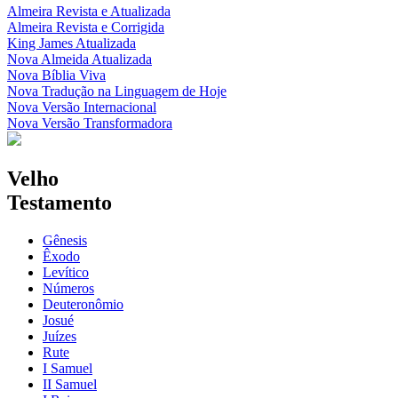
Almeira Revista e Atualizada
Almeira Revista e Corrigida
King James Atualizada
Nova Almeida Atualizada
Nova Bíblia Viva
Nova Tradução na Linguagem de Hoje
Nova Versão Internacional
Nova Versão Transformadora
Velho
Testamento
Gênesis
Êxodo
Levítico
Números
Deuteronômio
Josué
Juízes
Rute
I Samuel
II Samuel