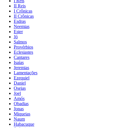
I Reis
II Reis
I Crônicas
II Crônicas
Esdras
Neemias
Ester
Jó
Salmos
Provérbios
Eclesiastes
Cantares
Isaías
Jeremias
Lamentações
Ezequiel
Daniel
Oseias
Joel
Amós
Obadias
Jonas
Miqueias
Naum
Habacuque