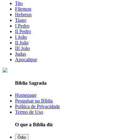
Tito
Filemon
Hebreus
Tiago
I Pedro
II Pedro
I João
II João
III João
Judas
Apocalipse
Bíblia Sagrada
Homepage
Pesquisar na Bíblia
Política de Privacidade
Termo de Uso
O que a Bíblia diz
Ódio