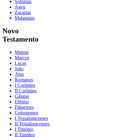
Sofonias
Ageu
Zacarias
Malaquias
Novo
Testamento
Mateus
Marcos
Lucas
João
Atos
Romanos
I Coríntios
II Coríntios
Gálatas
Efésios
Filipenses
Colossenses
I Tessalonicenses
II Tessalonicenses
I Timóteo
II Timóteo