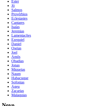
Ester
Jó
Salmos
Provérbios
Eclesiastes
Cantares
Isaías
Jeremias
Lamentações
Ezequiel
Daniel
Oseias
Joel
Amós
Obadias
Jonas
Miqueias
Naum
Habacuque
Sofonias
Ageu
Zacarias
Malaquias
Novo