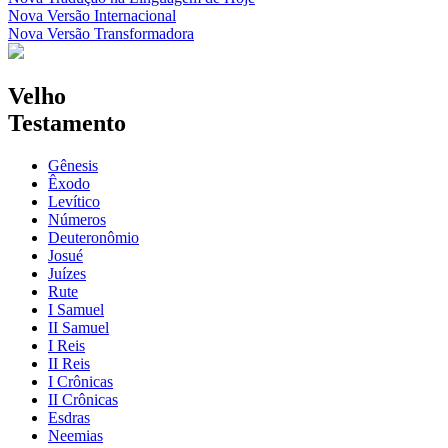
Nova Versão Internacional
Nova Versão Transformadora
Velho
Testamento
Gênesis
Êxodo
Levítico
Números
Deuteronômio
Josué
Juízes
Rute
I Samuel
II Samuel
I Reis
II Reis
I Crônicas
II Crônicas
Esdras
Neemias