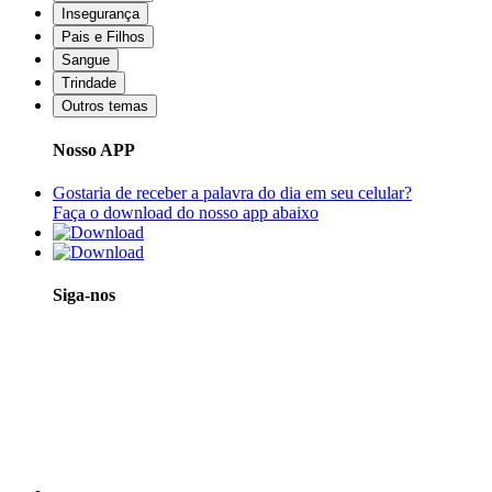
Insegurança
Pais e Filhos
Sangue
Trindade
Outros temas
Nosso APP
Gostaria de receber a palavra do dia em seu celular?
Faça o download do nosso app abaixo
Siga-nos