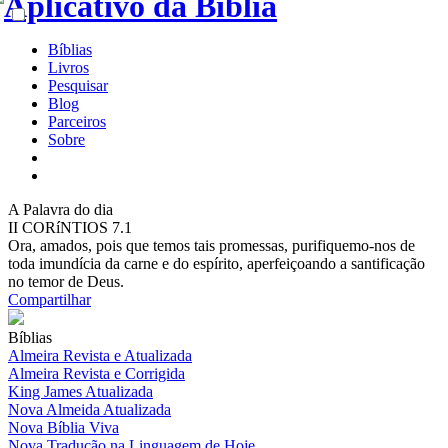
Bíblias
Livros
Pesquisar
Blog
Parceiros
Sobre
A
Palavra do dia
II CORíNTIOS 7.1
Ora, amados, pois que temos tais promessas, purifiquemo-nos de
toda imundícia da carne e do espírito, aperfeiçoando a santificação
no temor de Deus.
Compartilhar
Bíblias
Almeira Revista e Atualizada
Almeira Revista e Corrigida
King James Atualizada
Nova Almeida Atualizada
Nova Bíblia Viva
Nova Tradução na Linguagem de Hoje