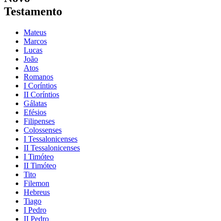
Testamento
Mateus
Marcos
Lucas
João
Atos
Romanos
I Coríntios
II Coríntios
Gálatas
Efésios
Filipenses
Colossenses
I Tessalonicenses
II Tessalonicenses
I Timóteo
II Timóteo
Tito
Filemon
Hebreus
Tiago
I Pedro
II Pedro