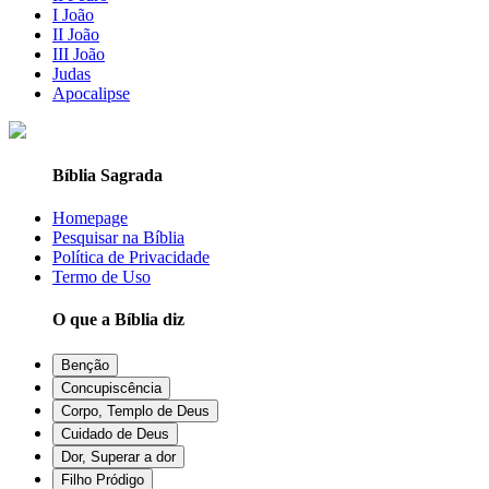
I João
II João
III João
Judas
Apocalipse
Bíblia Sagrada
Homepage
Pesquisar na Bíblia
Política de Privacidade
Termo de Uso
O que a Bíblia diz
Benção
Concupiscência
Corpo, Templo de Deus
Cuidado de Deus
Dor, Superar a dor
Filho Pródigo