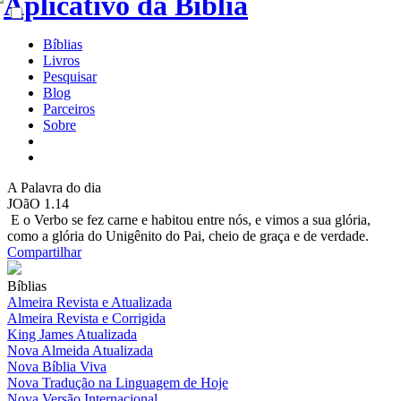
Bíblias
Livros
Pesquisar
Blog
Parceiros
Sobre
A
Palavra do dia
JOãO 1.14
E o Verbo se fez carne e habitou entre nós, e vimos a sua glória,
como a glória do Unigênito do Pai, cheio de graça e de verdade.
Compartilhar
Bíblias
Almeira Revista e Atualizada
Almeira Revista e Corrigida
King James Atualizada
Nova Almeida Atualizada
Nova Bíblia Viva
Nova Tradução na Linguagem de Hoje
Nova Versão Internacional