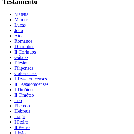
Testamento
Mateus
Marcos
Lucas
João
Atos
Romanos
I Coríntios
II Coríntios
Gálatas
Efésios
Filipenses
Colossenses
I Tessalonicenses
II Tessalonicenses
I Timóteo
II Timóteo
Tito
Filemon
Hebreus
Tiago
I Pedro
II Pedro
I João