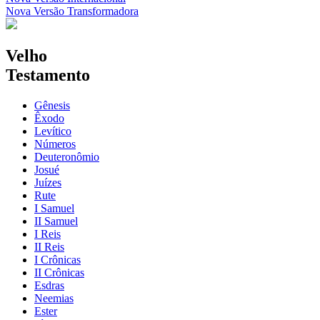
Nova Versão Transformadora
Velho
Testamento
Gênesis
Êxodo
Levítico
Números
Deuteronômio
Josué
Juízes
Rute
I Samuel
II Samuel
I Reis
II Reis
I Crônicas
II Crônicas
Esdras
Neemias
Ester