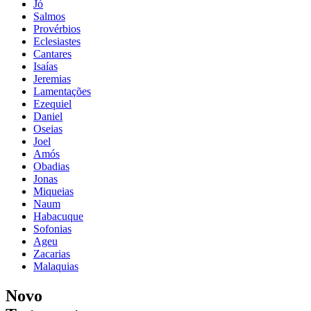
Jó
Salmos
Provérbios
Eclesiastes
Cantares
Isaías
Jeremias
Lamentações
Ezequiel
Daniel
Oseias
Joel
Amós
Obadias
Jonas
Miqueias
Naum
Habacuque
Sofonias
Ageu
Zacarias
Malaquias
Novo