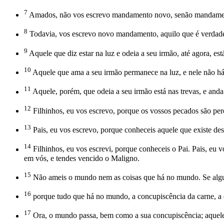
7
Amados, não vos escrevo mandamento novo, senão mandamento a
8
Todavia, vos escrevo novo mandamento, aquilo que é verdadeiro
9
Aquele que diz estar na luz e odeia a seu irmão, até agora, está
10
Aquele que ama a seu irmão permanece na luz, e nele não h
11
Aquele, porém, que odeia a seu irmão está nas trevas, e anda 
12
Filhinhos, eu vos escrevo, porque os vossos pecados são pe
13
Pais, eu vos escrevo, porque conheceis aquele que existe des
14
Filhinhos, eu vos escrevi, porque conheceis o Pai. Pais, eu v
em vós, e tendes vencido o Maligno.
15
Não ameis o mundo nem as coisas que há no mundo. Se algu
16
porque tudo que há no mundo, a concupiscência da carne, a 
17
Ora, o mundo passa, bem como a sua concupiscência; aquele