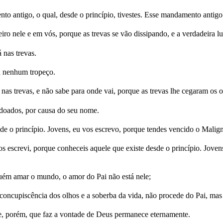
ntigo, o qual, desde o princípio, tivestes. Esse mandamento antigo é
 nele e em vós, porque as trevas se vão dissipando, e a verdadeira luz
 nas trevas.
á nenhum tropeço.
nas trevas, e não sabe para onde vai, porque as trevas lhe cegaram os o
rdoados, por causa do seu nome.
de o princípio. Jovens, eu vos escrevo, porque tendes vencido o Malig
os escrevi, porque conheceis aquele que existe desde o princípio. Joven
ém amar o mundo, o amor do Pai não está nele;
concupiscência dos olhos e a soberba da vida, não procede do Pai, ma
, porém, que faz a vontade de Deus permanece eternamente.