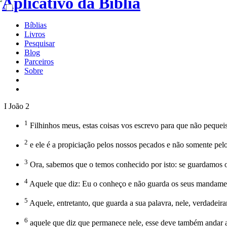
Bíblias
Livros
Pesquisar
Blog
Parceiros
Sobre
I João 2
1
Filhinhos meus, estas coisas vos escrevo para que não pequeis
2
e ele é a propiciação pelos nossos pecados e não somente pelo
3
Ora, sabemos que o temos conhecido por isto: se guardamos 
4
Aquele que diz: Eu o conheço e não guarda os seus mandament
5
Aquele, entretanto, que guarda a sua palavra, nele, verdadei
6
aquele que diz que permanece nele, esse deve também andar 