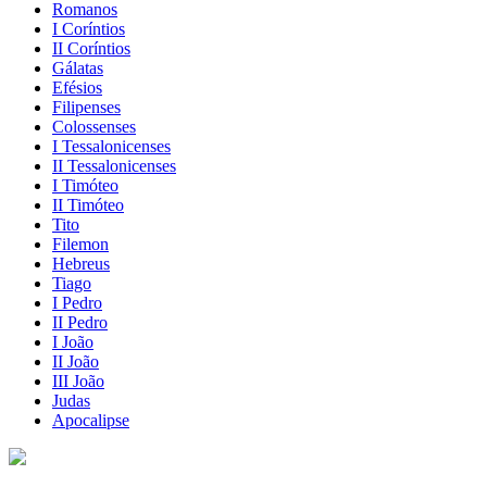
Romanos
I Coríntios
II Coríntios
Gálatas
Efésios
Filipenses
Colossenses
I Tessalonicenses
II Tessalonicenses
I Timóteo
II Timóteo
Tito
Filemon
Hebreus
Tiago
I Pedro
II Pedro
I João
II João
III João
Judas
Apocalipse