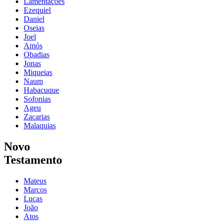
Lamentações
Ezequiel
Daniel
Oseias
Joel
Amós
Obadias
Jonas
Miqueias
Naum
Habacuque
Sofonias
Ageu
Zacarias
Malaquias
Novo
Testamento
Mateus
Marcos
Lucas
João
Atos