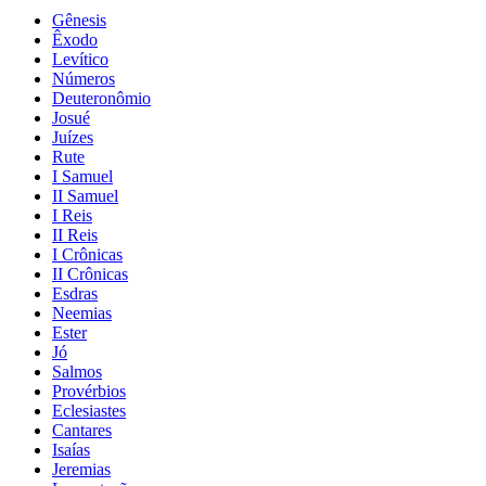
Gênesis
Êxodo
Levítico
Números
Deuteronômio
Josué
Juízes
Rute
I Samuel
II Samuel
I Reis
II Reis
I Crônicas
II Crônicas
Esdras
Neemias
Ester
Jó
Salmos
Provérbios
Eclesiastes
Cantares
Isaías
Jeremias