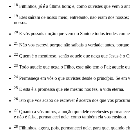
18
Filhinhos, já é a última hora; e, como ouvistes que vem o ant
19
Eles saíram de nosso meio; entretanto, não eram dos nossos; 
nossos.
20
E vós possuís unção que vem do Santo e todos tendes conhe
21
Não vos escrevi porque não saibais a verdade; antes, porque
22
Quem é o mentiroso, senão aquele que nega que Jesus é o Cris
23
Todo aquele que nega o Filho, esse não tem o Pai; aquele qu
24
Permaneça em vós o que ouvistes desde o princípio. Se em v
25
E esta é a promessa que ele mesmo nos fez, a vida eterna.
26
Isto que vos acabo de escrever é acerca dos que vos procura
27
Quanto a vós outros, a unção que dele recebestes permanece 
e não é falsa, permanecei nele, como também ela vos ensinou.
28
Filhinhos, agora, pois, permanecei nele, para que, quando e