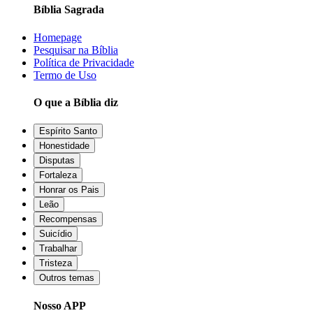
Bíblia Sagrada
Homepage
Pesquisar na Bíblia
Política de Privacidade
Termo de Uso
O que a Bíblia diz
Espírito Santo
Honestidade
Disputas
Fortaleza
Honrar os Pais
Leão
Recompensas
Suicídio
Trabalhar
Tristeza
Outros temas
Nosso APP