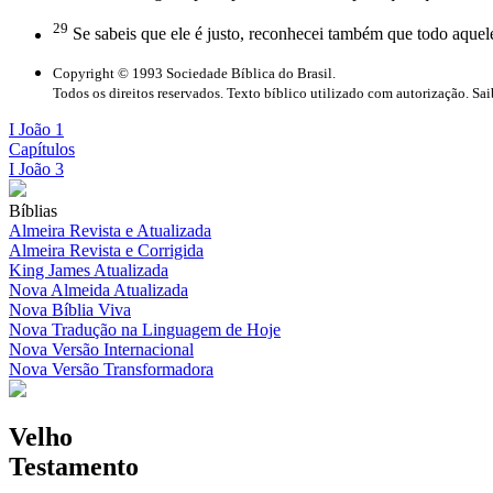
29
Se sabeis que ele é justo, reconhecei também que todo aquele 
Copyright © 1993 Sociedade Bíblica do Brasil.
Todos os direitos reservados. Texto bíblico utilizado com autorização. Sa
I João 1
Capítulos
I João 3
Bíblias
Almeira Revista e Atualizada
Almeira Revista e Corrigida
King James Atualizada
Nova Almeida Atualizada
Nova Bíblia Viva
Nova Tradução na Linguagem de Hoje
Nova Versão Internacional
Nova Versão Transformadora
Velho
Testamento