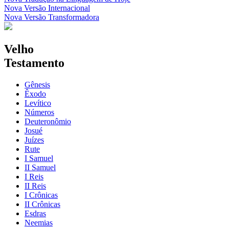
Nova Versão Internacional
Nova Versão Transformadora
Velho
Testamento
Gênesis
Êxodo
Levítico
Números
Deuteronômio
Josué
Juízes
Rute
I Samuel
II Samuel
I Reis
II Reis
I Crônicas
II Crônicas
Esdras
Neemias