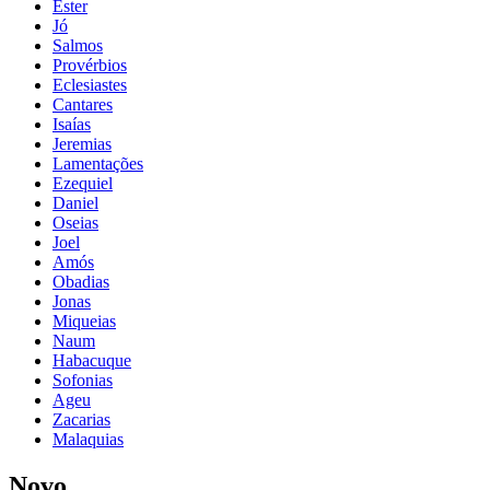
Ester
Jó
Salmos
Provérbios
Eclesiastes
Cantares
Isaías
Jeremias
Lamentações
Ezequiel
Daniel
Oseias
Joel
Amós
Obadias
Jonas
Miqueias
Naum
Habacuque
Sofonias
Ageu
Zacarias
Malaquias
Novo