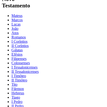
Testamento
Mateus
Marcos
Lucas
João
Atos
Romanos
I Coríntios
II Coríntios
Gálatas
Efésios
Filipenses
Colossenses
I Tessalonicenses
II Tessalonicenses
I Timóteo
II Timóteo
Tito
Filemon
Hebreus
Tiago
I Pedro
II Pedro