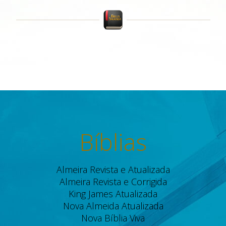
Bíblias
Almeira Revista e Atualizada
Almeira Revista e Corrigida
King James Atualizada
Nova Almeida Atualizada
Nova Bíblia Viva