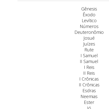
Gênesis
Êxodo
Levítico
Números
Deuteronômio
Josué
Juízes
Rute
I Samuel
II Samuel
I Reis
II Reis
I Crônicas
II Crônicas
Esdras
Neemias
Ester
Jó