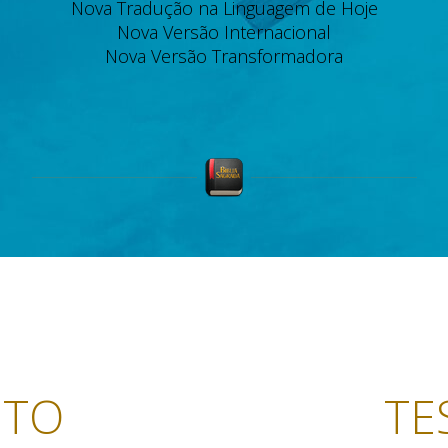
Nova Tradução na Linguagem de Hoje
Nova Versão Internacional
Nova Versão Transformadora
NTO
TE