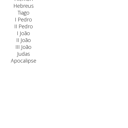
Hebreus
Tiago
I Pedro
II Pedro
I João
II João
III João
Judas
Apocalipse