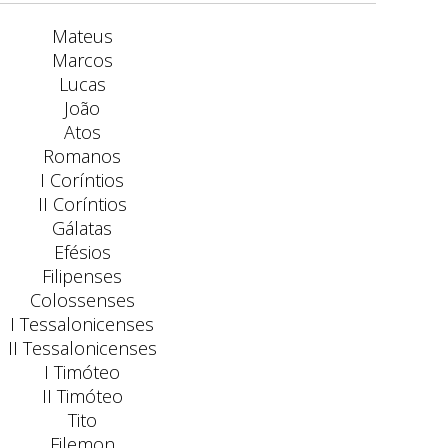
Mateus
Marcos
Lucas
João
Atos
Romanos
I Coríntios
II Coríntios
Gálatas
Efésios
Filipenses
Colossenses
I Tessalonicenses
II Tessalonicenses
I Timóteo
II Timóteo
Tito
Filemon