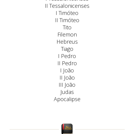
II Tessalonicenses
I Timóteo
II Timóteo
Tito
Filemon
Hebreus
Tiago
I Pedro
II Pedro
I João
II João
III João
Judas
Apocalipse