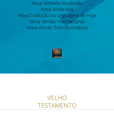
Nova Almeida Atualizada
Nova Bíblia Viva
Nova Tradução na Linguagem de Hoje
Nova Versão Internacional
Nova Versão Transformadora
VELHO
TESTAMENTO