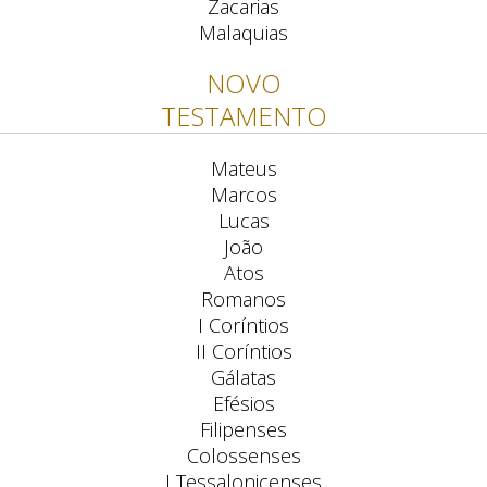
Zacarias
Malaquias
NOVO
TESTAMENTO
Mateus
Marcos
Lucas
João
Atos
Romanos
I Coríntios
II Coríntios
Gálatas
Efésios
Filipenses
Colossenses
I Tessalonicenses