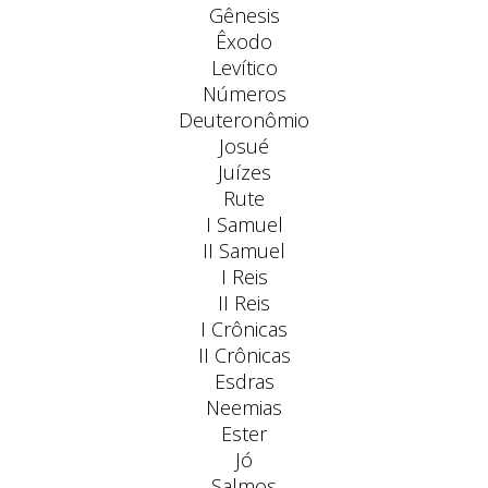
Gênesis
Êxodo
Levítico
Números
Deuteronômio
Josué
Juízes
Rute
I Samuel
II Samuel
I Reis
II Reis
I Crônicas
II Crônicas
Esdras
Neemias
Ester
Jó
Salmos