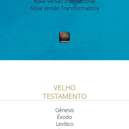
Nova Versão Internacional
Nova Versão Transformadora
VELHO
TESTAMENTO
Gênesis
Êxodo
Levítico