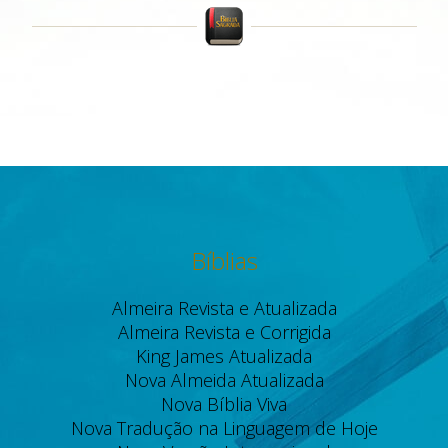
Bíblias
Almeira Revista e Atualizada
Almeira Revista e Corrigida
King James Atualizada
Nova Almeida Atualizada
Nova Bíblia Viva
Nova Tradução na Linguagem de Hoje