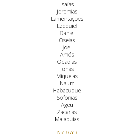
Isaías
Jeremias
Lamentações
Ezequiel
Daniel
Oseias
Joel
Amós
Obadias
Jonas
Miqueias
Naum
Habacuque
Sofonias
Ageu
Zacarias
Malaquias
NOVO