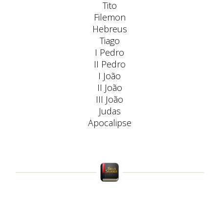
Tito
Filemon
Hebreus
Tiago
I Pedro
II Pedro
I João
II João
III João
Judas
Apocalipse