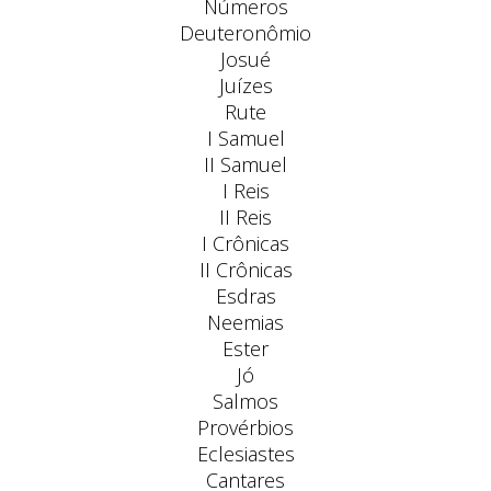
Números
Deuteronômio
Josué
Juízes
Rute
I Samuel
II Samuel
I Reis
II Reis
I Crônicas
II Crônicas
Esdras
Neemias
Ester
Jó
Salmos
Provérbios
Eclesiastes
Cantares