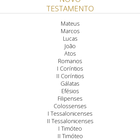
TESTAMENTO
Mateus
Marcos
Lucas
João
Atos
Romanos
I Coríntios
II Coríntios
Gálatas
Efésios
Filipenses
Colossenses
I Tessalonicenses
II Tessalonicenses
I Timóteo
II Timóteo