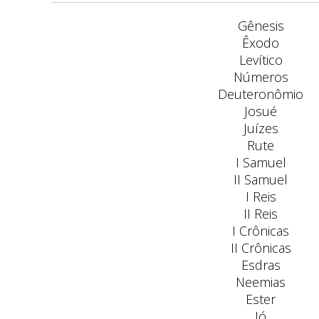
Gênesis
Êxodo
Levítico
Números
Deuteronômio
Josué
Juízes
Rute
I Samuel
II Samuel
I Reis
II Reis
I Crônicas
II Crônicas
Esdras
Neemias
Ester
Jó