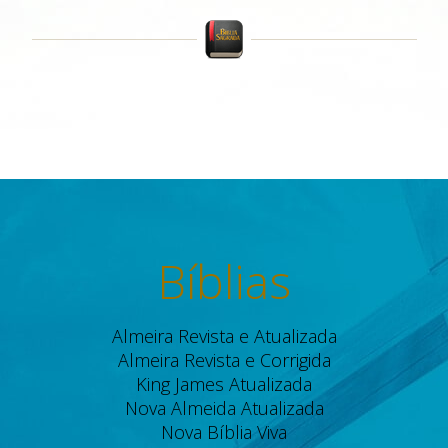
Bíblias
Almeira Revista e Atualizada
Almeira Revista e Corrigida
King James Atualizada
Nova Almeida Atualizada
Nova Bíblia Viva