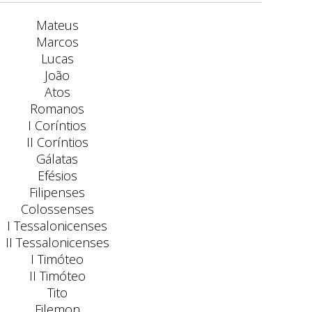
Mateus
Marcos
Lucas
João
Atos
Romanos
I Coríntios
II Coríntios
Gálatas
Efésios
Filipenses
Colossenses
I Tessalonicenses
II Tessalonicenses
I Timóteo
II Timóteo
Tito
Filemon