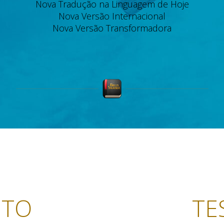
Nova Tradução na Linguagem de Hoje
Nova Versão Internacional
Nova Versão Transformadora
NTO
TE