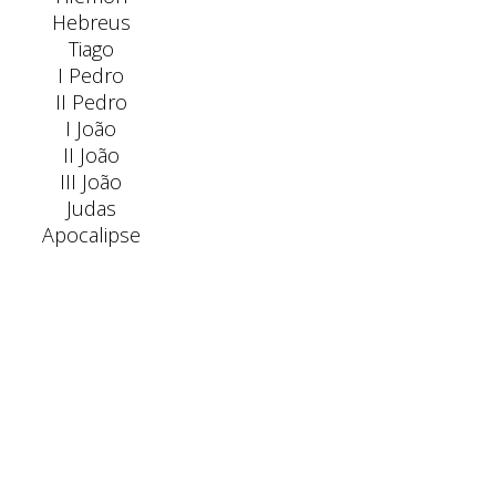
Hebreus
Tiago
I Pedro
II Pedro
I João
II João
III João
Judas
Apocalipse