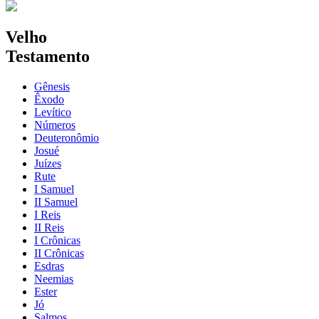
Velho
Testamento
Gênesis
Êxodo
Levítico
Números
Deuteronômio
Josué
Juízes
Rute
I Samuel
II Samuel
I Reis
II Reis
I Crônicas
II Crônicas
Esdras
Neemias
Ester
Jó
Salmos