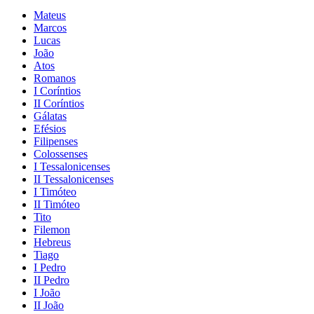
Mateus
Marcos
Lucas
João
Atos
Romanos
I Coríntios
II Coríntios
Gálatas
Efésios
Filipenses
Colossenses
I Tessalonicenses
II Tessalonicenses
I Timóteo
II Timóteo
Tito
Filemon
Hebreus
Tiago
I Pedro
II Pedro
I João
II João