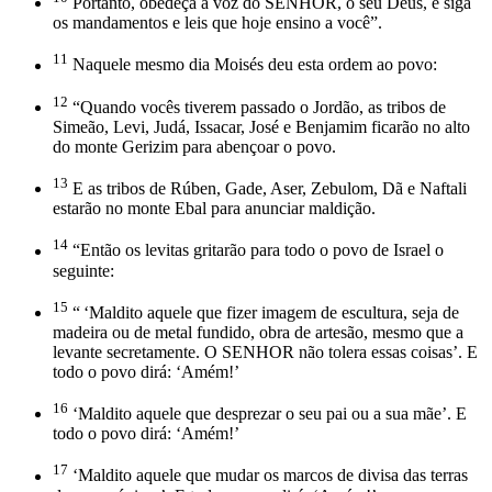
Portanto, obedeça à voz do SENHOR, o seu Deus, e siga
os mandamentos e leis que hoje ensino a você”.
11
Naquele mesmo dia Moisés deu esta ordem ao povo:
12
“Quando vocês tiverem passado o Jordão, as tribos de
Simeão, Levi, Judá, Issacar, José e Benjamim ficarão no alto
do monte Gerizim para abençoar o povo.
13
E as tribos de Rúben, Gade, Aser, Zebulom, Dã e Naftali
estarão no monte Ebal para anunciar maldição.
14
“Então os levitas gritarão para todo o povo de Israel o
seguinte:
15
“ ‘Maldito aquele que fizer imagem de escultura, seja de
madeira ou de metal fundido, obra de artesão, mesmo que a
levante secretamente. O SENHOR não tolera essas coisas’. E
todo o povo dirá: ‘Amém!’
16
‘Maldito aquele que desprezar o seu pai ou a sua mãe’. E
todo o povo dirá: ‘Amém!’
17
‘Maldito aquele que mudar os marcos de divisa das terras