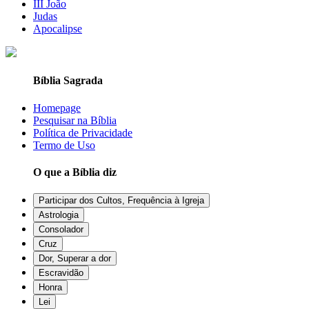
III João
Judas
Apocalipse
Bíblia Sagrada
Homepage
Pesquisar na Bíblia
Política de Privacidade
Termo de Uso
O que a Bíblia diz
Participar dos Cultos, Frequência à Igreja
Astrologia
Consolador
Cruz
Dor, Superar a dor
Escravidão
Honra
Lei