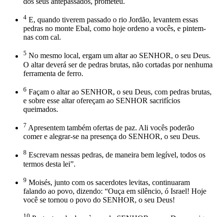
dos seus antepassados, prometeu.
4
E, quando tiverem passado o rio Jordão, levantem essas
pedras no monte Ebal, como hoje ordeno a vocês, e pintem-
nas com cal.
5
No mesmo local, ergam um altar ao SENHOR, o seu Deus.
O altar deverá ser de pedras brutas, não cortadas por nenhuma
ferramenta de ferro.
6
Façam o altar ao SENHOR, o seu Deus, com pedras brutas,
e sobre esse altar ofereçam ao SENHOR sacrifícios
queimados.
7
Apresentem também ofertas de paz. Ali vocês poderão
comer e alegrar-se na presença do SENHOR, o seu Deus.
8
Escrevam nessas pedras, de maneira bem legível, todos os
termos desta lei”.
9
Moisés, junto com os sacerdotes levitas, continuaram
falando ao povo, dizendo: “Ouça em silêncio, ó Israel! Hoje
você se tornou o povo do SENHOR, o seu Deus!
10