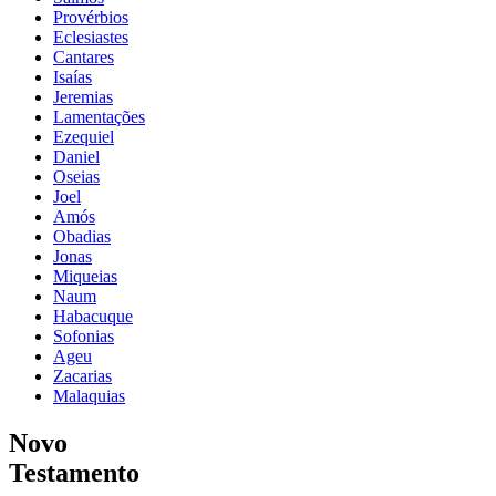
Provérbios
Eclesiastes
Cantares
Isaías
Jeremias
Lamentações
Ezequiel
Daniel
Oseias
Joel
Amós
Obadias
Jonas
Miqueias
Naum
Habacuque
Sofonias
Ageu
Zacarias
Malaquias
Novo
Testamento