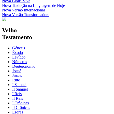
Nova Bíblia Viva
Nova Tradução na Linguagem de Hoje
Nova Versão Internacional
Nova Versão Transformadora
Velho
Testamento
Gênesis
Êxodo
Levítico
Números
Deuteronômio
Josué
Juízes
Rute
I Samuel
II Samuel
I Reis
II Reis
I Crônicas
II Crônicas
Esdras