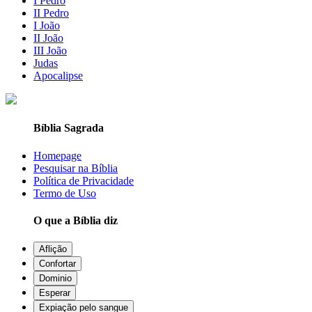
I Pedro
II Pedro
I João
II João
III João
Judas
Apocalipse
Bíblia Sagrada
Homepage
Pesquisar na Bíblia
Política de Privacidade
Termo de Uso
O que a Bíblia diz
Aflição
Confortar
Dominio
Esperar
Expiação pelo sangue