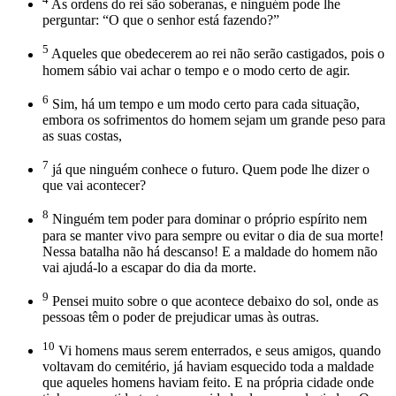
As ordens do rei são soberanas, e ninguém pode lhe
perguntar: “O que o senhor está fazendo?”
5
Aqueles que obedecerem ao rei não serão castigados, pois o
homem sábio vai achar o tempo e o modo certo de agir.
6
Sim, há um tempo e um modo certo para cada situação,
embora os sofrimentos do homem sejam um grande peso para
as suas costas,
7
já que ninguém conhece o futuro. Quem pode lhe dizer o
que vai acontecer?
8
Ninguém tem poder para dominar o próprio espírito nem
para se manter vivo para sempre ou evitar o dia de sua morte!
Nessa batalha não há descanso! E a maldade do homem não
vai ajudá-lo a escapar do dia da morte.
9
Pensei muito sobre o que acontece debaixo do sol, onde as
pessoas têm o poder de prejudicar umas às outras.
10
Vi homens maus serem enterrados, e seus amigos, quando
voltavam do cemitério, já haviam esquecido toda a maldade
que aqueles homens haviam feito. E na própria cidade onde