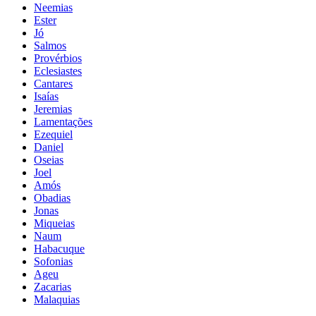
Neemias
Ester
Jó
Salmos
Provérbios
Eclesiastes
Cantares
Isaías
Jeremias
Lamentações
Ezequiel
Daniel
Oseias
Joel
Amós
Obadias
Jonas
Miqueias
Naum
Habacuque
Sofonias
Ageu
Zacarias
Malaquias