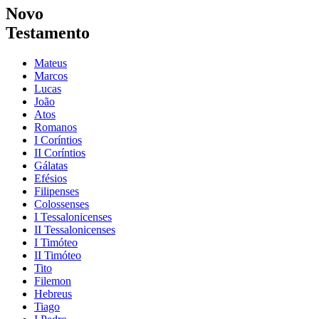
Novo
Testamento
Mateus
Marcos
Lucas
João
Atos
Romanos
I Coríntios
II Coríntios
Gálatas
Efésios
Filipenses
Colossenses
I Tessalonicenses
II Tessalonicenses
I Timóteo
II Timóteo
Tito
Filemon
Hebreus
Tiago