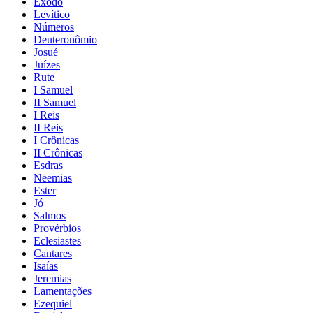
Êxodo
Levítico
Números
Deuteronômio
Josué
Juízes
Rute
I Samuel
II Samuel
I Reis
II Reis
I Crônicas
II Crônicas
Esdras
Neemias
Ester
Jó
Salmos
Provérbios
Eclesiastes
Cantares
Isaías
Jeremias
Lamentações
Ezequiel