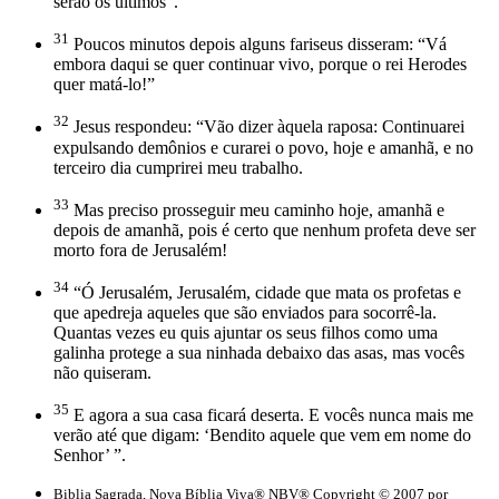
serão os últimos”.
31
Poucos minutos depois alguns fariseus disseram: “Vá
embora daqui se quer continuar vivo, porque o rei Herodes
quer matá-lo!”
32
Jesus respondeu: “Vão dizer àquela raposa: Continuarei
expulsando demônios e curarei o povo, hoje e amanhã, e no
terceiro dia cumprirei meu trabalho.
33
Mas preciso prosseguir meu caminho hoje, amanhã e
depois de amanhã, pois é certo que nenhum profeta deve ser
morto fora de Jerusalém!
34
“Ó Jerusalém, Jerusalém, cidade que mata os profetas e
que apedreja aqueles que são enviados para socorrê-la.
Quantas vezes eu quis ajuntar os seus filhos como uma
galinha protege a sua ninhada debaixo das asas, mas vocês
não quiseram.
35
E agora a sua casa ficará deserta. E vocês nunca mais me
verão até que digam: ‘Bendito aquele que vem em nome do
Senhor’ ”.
Biblia Sagrada, Nova Bíblia Viva® NBV® Copyright © 2007 por