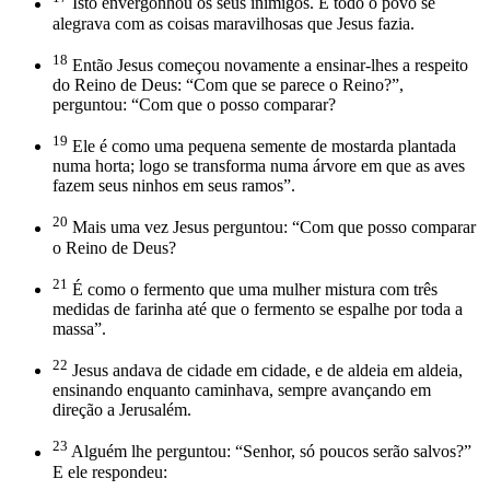
Isto envergonhou os seus inimigos. E todo o povo se
alegrava com as coisas maravilhosas que Jesus fazia.
18
Então Jesus começou novamente a ensinar-lhes a respeito
do Reino de Deus: “Com que se parece o Reino?”,
perguntou: “Com que o posso comparar?
19
Ele é como uma pequena semente de mostarda plantada
numa horta; logo se transforma numa árvore em que as aves
fazem seus ninhos em seus ramos”.
20
Mais uma vez Jesus perguntou: “Com que posso comparar
o Reino de Deus?
21
É como o fermento que uma mulher mistura com três
medidas de farinha até que o fermento se espalhe por toda a
massa”.
22
Jesus andava de cidade em cidade, e de aldeia em aldeia,
ensinando enquanto caminhava, sempre avançando em
direção a Jerusalém.
23
Alguém lhe perguntou: “Senhor, só poucos serão salvos?”
E ele respondeu: