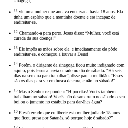
sinagoga,
11
viu uma mulher que andava encurvada havia 18 anos. Ela
tinha um espírito que a mantinha doente e era incapaz de
endireitar-se.
12
Chamando-a para perto, Jesus disse: “Mulher, você está
curada da sua doença!”
13
Ele impôs as mãos sobre ela, e imediatamente ela pôde
endireitar-se, e começou a louvar a Deus!
14
Porém, o dirigente da sinagoga ficou muito indignado com
aquilo, pois Jesus a havia curado no dia de sábado. “Há seis
dias na semana para trabalhar”, disse para a multidão. “Esses
são os dias para vir em busca de cura, e não no sábado!”
15
Mas o Senhor respondeu: “Hipócritas! Vocês também
trabalham no sábado! Vocês não desamarram no sábado o seu
boi ou o jumento no estábulo para dar-lhes água?
16
E está errado que eu liberte esta mulher judia de 18 anos
que ficou presa por Satanás, só porque hoje é sábado?”
17