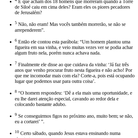
E que acham dos 18 homens que morreram quando a Torre
de Siloé caiu em cima deles? Eram eles os piores pecadores
de Jerusalém?
5
Não, não eram! Mas vocês também morrerão, se não se
arrependerem”.
6
Então ele contou esta parábola: “Um homem plantou uma
figueira em sua vinha, e veio muitas vezes ver se podia achar
algum fruto nela, porém nunca achava nada.
7
Finalmente ele disse ao que cuidava da vinha: ‘Já faz três
anos que venho procurar fruto nesta figueira e não acho! Por
que me incomodar mais com ela? Corte-a, pois está ocupando
lugar que podemos usar para outra coisa’.
8
“O homem respondeu: ‘Dê a ela mais uma oportunidade, e
eu lhe darei atenção especial, cavando ao redor dela e
colocando bastante adubo.
9
Se conseguirmos figos no próximo ano, muito bem; se não,
eu a cortarei’ ”.
10
Certo sábado, quando Jesus estava ensinando numa