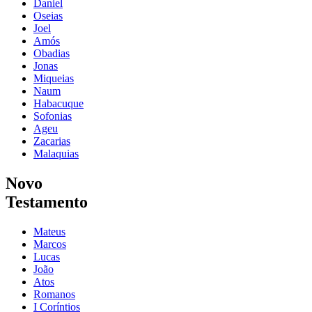
Daniel
Oseias
Joel
Amós
Obadias
Jonas
Miqueias
Naum
Habacuque
Sofonias
Ageu
Zacarias
Malaquias
Novo
Testamento
Mateus
Marcos
Lucas
João
Atos
Romanos
I Coríntios