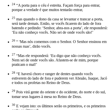
24
“A porta para o céu é estreita. Façam força para entrar,
porque a verdade é que muitos tentarão entrar,
25
mas quando o dono da casa se levantar e trancar a porta,
será tarde demais. Então, se vocês ficarem do lado de fora
batendo e pedindo: ‘Senhor, abra-nos a porta’, ele responderá:
‘Eu não conheço vocês. Não sei de onde vocês são!’
26
“ ‘Mas nós comemos com o Senhor. O Senhor ensinou em
nossas ruas’, dirão vocês.
27
“Mas ele responderá: ‘Eu digo que não conheço vocês.
Nem sei de onde vocês são. Afastem-se de mim, porque
praticam o mal!’
28
“E haverá choro e ranger de dentes quando vocês
estiverem do lado de fora e puderem ver Abraão, Isaque, Jacó
e todos os profetas no Reino de Deus.
29
Pois virá gente do oriente e do ocidente, do norte e do sul,
tomar seus lugares à mesa no Reino de Deus.
30
E vejam isto: os últimos serão os primeiros, e os primeiros