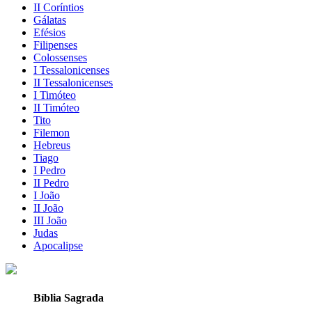
II Coríntios
Gálatas
Efésios
Filipenses
Colossenses
I Tessalonicenses
II Tessalonicenses
I Timóteo
II Timóteo
Tito
Filemon
Hebreus
Tiago
I Pedro
II Pedro
I João
II João
III João
Judas
Apocalipse
Bíblia Sagrada