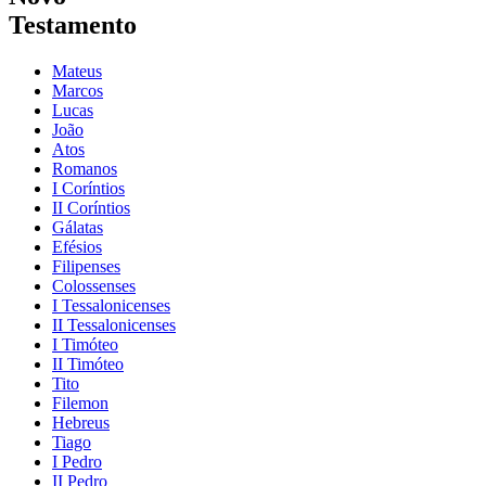
Testamento
Mateus
Marcos
Lucas
João
Atos
Romanos
I Coríntios
II Coríntios
Gálatas
Efésios
Filipenses
Colossenses
I Tessalonicenses
II Tessalonicenses
I Timóteo
II Timóteo
Tito
Filemon
Hebreus
Tiago
I Pedro
II Pedro