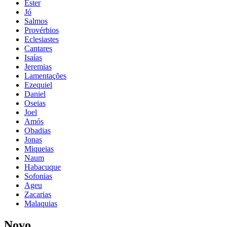
Ester
Jó
Salmos
Provérbios
Eclesiastes
Cantares
Isaías
Jeremias
Lamentações
Ezequiel
Daniel
Oseias
Joel
Amós
Obadias
Jonas
Miqueias
Naum
Habacuque
Sofonias
Ageu
Zacarias
Malaquias
Novo