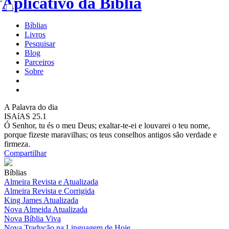
Bíblias
Livros
Pesquisar
Blog
Parceiros
Sobre
A
Palavra do dia
ISAíAS 25.1
Ó Senhor, tu és o meu Deus; exaltar-te-ei e louvarei o teu nome,
porque fizeste maravilhas; os teus conselhos antigos são verdade e
firmeza.
Compartilhar
Bíblias
Almeira Revista e Atualizada
Almeira Revista e Corrigida
King James Atualizada
Nova Almeida Atualizada
Nova Bíblia Viva
Nova Tradução na Linguagem de Hoje