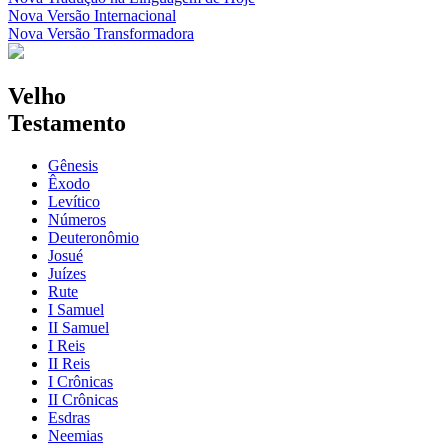
Nova Versão Internacional
Nova Versão Transformadora
Velho
Testamento
Gênesis
Êxodo
Levítico
Números
Deuteronômio
Josué
Juízes
Rute
I Samuel
II Samuel
I Reis
II Reis
I Crônicas
II Crônicas
Esdras
Neemias