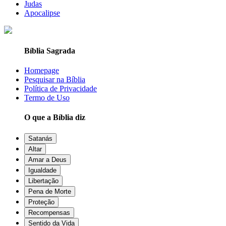
Judas
Apocalipse
Bíblia Sagrada
Homepage
Pesquisar na Bíblia
Política de Privacidade
Termo de Uso
O que a Bíblia diz
Satanás
Altar
Amar a Deus
Igualdade
Libertação
Pena de Morte
Proteção
Recompensas
Sentido da Vida