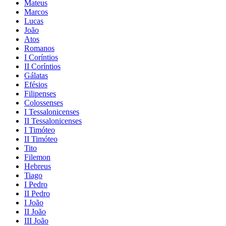
Mateus
Marcos
Lucas
João
Atos
Romanos
I Coríntios
II Coríntios
Gálatas
Efésios
Filipenses
Colossenses
I Tessalonicenses
II Tessalonicenses
I Timóteo
II Timóteo
Tito
Filemon
Hebreus
Tiago
I Pedro
II Pedro
I João
II João
III João