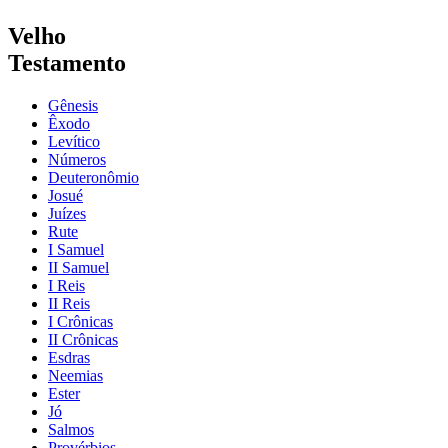
Velho
Testamento
Gênesis
Êxodo
Levítico
Números
Deuteronômio
Josué
Juízes
Rute
I Samuel
II Samuel
I Reis
II Reis
I Crônicas
II Crônicas
Esdras
Neemias
Ester
Jó
Salmos
Provérbios