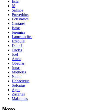
Ester
Jó
Salmos
Provérbios
Eclesiastes
Cantares
Isaías
Jeremias
Lamentações
Ezequiel
Daniel
Oseias
Joel
Amós
Obadias
Jonas
Miqueias
Naum
Habacuque
Sofonias
Ageu
Zacarias
Malaquias
Novo