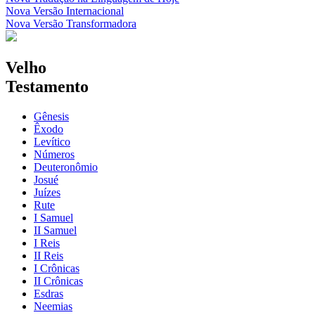
Nova Versão Internacional
Nova Versão Transformadora
Velho
Testamento
Gênesis
Êxodo
Levítico
Números
Deuteronômio
Josué
Juízes
Rute
I Samuel
II Samuel
I Reis
II Reis
I Crônicas
II Crônicas
Esdras
Neemias