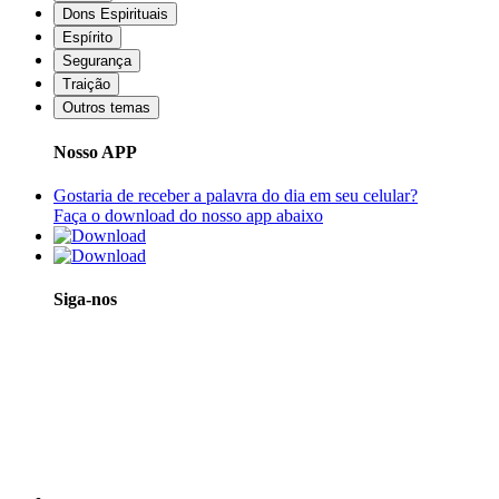
Dons Espirituais
Espírito
Segurança
Traição
Outros temas
Nosso APP
Gostaria de receber a palavra do dia em seu celular?
Faça o download do nosso app abaixo
Siga-nos