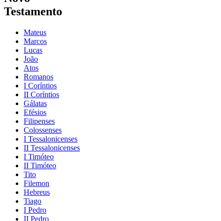
Testamento
Mateus
Marcos
Lucas
João
Atos
Romanos
I Coríntios
II Coríntios
Gálatas
Efésios
Filipenses
Colossenses
I Tessalonicenses
II Tessalonicenses
I Timóteo
II Timóteo
Tito
Filemon
Hebreus
Tiago
I Pedro
II Pedro