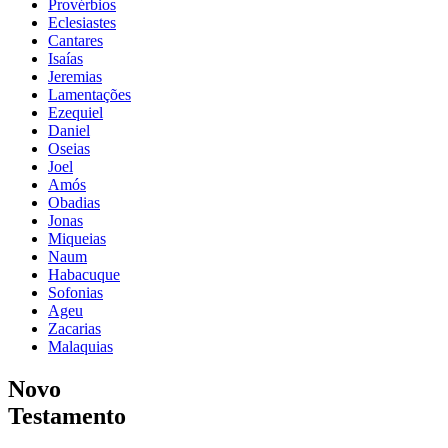
Provérbios
Eclesiastes
Cantares
Isaías
Jeremias
Lamentações
Ezequiel
Daniel
Oseias
Joel
Amós
Obadias
Jonas
Miqueias
Naum
Habacuque
Sofonias
Ageu
Zacarias
Malaquias
Novo
Testamento