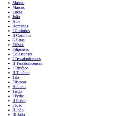
Mateus
Marcos
Lucas
João
Atos
Romanos
I Coríntios
II Coríntios
Gálatas
Efésios
Filipenses
Colossenses
I Tessalonicenses
II Tessalonicenses
I Timóteo
II Timóteo
Tito
Filemon
Hebreus
Tiago
I Pedro
II Pedro
I João
II João
III João