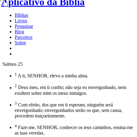
Bíblias
Livros
Pesquisar
Blog
Parceiros
Sobre
Salmos 25
1
A ti, SENHOR, elevo a minha alma.
2
Deus meu, em ti confio; não seja eu envergonhado, nem
exultem sobre mim os meus inimigos.
3
Com efeito, dos que em ti esperam, ninguém será
envergonhado; envergonhados serão os que, sem causa,
procedem traiçoeiramente.
4
Faze-me, SENHOR, conhecer os teus caminhos, ensina-me
as tuas veredas.