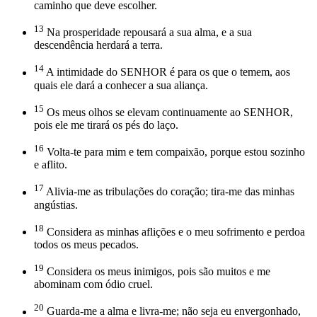
caminho que deve escolher.
13
Na prosperidade repousará a sua alma, e a sua
descendência herdará a terra.
14
A intimidade do SENHOR é para os que o temem, aos
quais ele dará a conhecer a sua aliança.
15
Os meus olhos se elevam continuamente ao SENHOR,
pois ele me tirará os pés do laço.
16
Volta-te para mim e tem compaixão, porque estou sozinho
e aflito.
17
Alivia-me as tribulações do coração; tira-me das minhas
angústias.
18
Considera as minhas aflições e o meu sofrimento e perdoa
todos os meus pecados.
19
Considera os meus inimigos, pois são muitos e me
abominam com ódio cruel.
20
Guarda-me a alma e livra-me; não seja eu envergonhado,