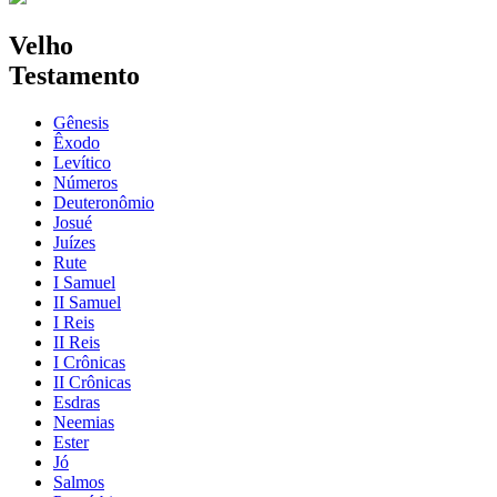
Velho
Testamento
Gênesis
Êxodo
Levítico
Números
Deuteronômio
Josué
Juízes
Rute
I Samuel
II Samuel
I Reis
II Reis
I Crônicas
II Crônicas
Esdras
Neemias
Ester
Jó
Salmos