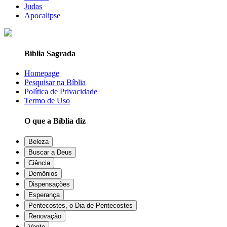
Judas
Apocalipse
Bíblia Sagrada
Homepage
Pesquisar na Bíblia
Política de Privacidade
Termo de Uso
O que a Bíblia diz
Beleza
Buscar a Deus
Ciência
Demônios
Dispensações
Esperança
Pentecostes, o Dia de Pentecostes
Renovação
Vento