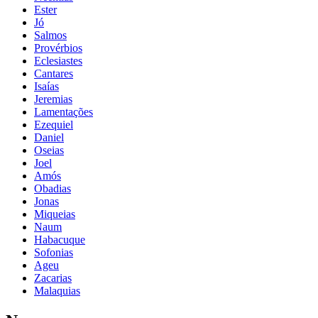
Ester
Jó
Salmos
Provérbios
Eclesiastes
Cantares
Isaías
Jeremias
Lamentações
Ezequiel
Daniel
Oseias
Joel
Amós
Obadias
Jonas
Miqueias
Naum
Habacuque
Sofonias
Ageu
Zacarias
Malaquias