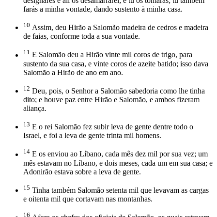
designares e ali os desamarrarei; e tu os tomarás; tu também
farás a minha vontade, dando sustento à minha casa.
10
Assim, deu Hirão a Salomão madeira de cedros e madeira
de faias, conforme toda a sua vontade.
11
E Salomão deu a Hirão vinte mil coros de trigo, para
sustento da sua casa, e vinte coros de azeite batido; isso dava
Salomão a Hirão de ano em ano.
12
Deu, pois, o Senhor a Salomão sabedoria como lhe tinha
dito; e houve paz entre Hirão e Salomão, e ambos fizeram
aliança.
13
E o rei Salomão fez subir leva de gente dentre todo o
Israel, e foi a leva de gente trinta mil homens.
14
E os enviou ao Líbano, cada mês dez mil por sua vez; um
mês estavam no Líbano, e dois meses, cada um em sua casa; e
Adonirão estava sobre a leva de gente.
15
Tinha também Salomão setenta mil que levavam as cargas
e oitenta mil que cortavam nas montanhas.
16