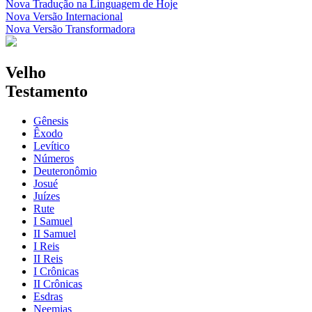
Nova Tradução na Linguagem de Hoje
Nova Versão Internacional
Nova Versão Transformadora
Velho
Testamento
Gênesis
Êxodo
Levítico
Números
Deuteronômio
Josué
Juízes
Rute
I Samuel
II Samuel
I Reis
II Reis
I Crônicas
II Crônicas
Esdras
Neemias