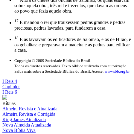
Afora os chefes dos oficiais de Salomão, os quais estavam
sobre aquela obra, três mil e trezentos, que davam as ordens
ao povo que fazia aquela obra.
17
E mandou o rei que trouxessem pedras grandes e pedras
preciosas, pedras lavradas, para fundarem a casa.
18
E as lavravam os edificadores de Salomão, e os de Hirão, e
os gebalitas; e preparavam a madeira e as pedras para edificar
a casa.
Copyright © 2009 Sociedade Bíblica do Brasil.
Todos os direitos reservados. Texto bíblico utilizado com autorização.
Saiba mais sobre a Sociedade Bíblica do Brasil. Acesse:
www.sbb.org.br
I Reis 4
Capítulos
I Reis 6
Bíblias
Almeira Revista e Atualizada
Almeira Revista e Corrigida
King James Atualizada
Nova Almeida Atualizada
Nova Bíblia Viva