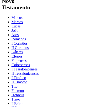
Novo
Testamento
Mateus
Marcos
Lucas
João
Atos
Romanos
I Coríntios
II Coríntios
Gálatas
Efésios
Filipenses
Colossenses
I Tessalonicenses
II Tessalonicenses
I Timóteo
II Timóteo
Tito
Filemon
Hebreus
Tiago
I Pedro