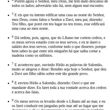
Porém agora o Senhor, meu Deus, me tem dado descanso de
todos os lados; adversário não há, nem algum mal encontro.
5
E eis que eu intento edificar uma casa ao nome do Senhor,
meu Deus, como falou o Senhor a Davi, meu pai, dizendo:
Teu filho, que porei em teu lugar no teu trono, esse edificará
uma casa ao meu nome.
6
Dá ordem, pois, agora, que do Líbano me cortem cedros, e
os meus servos estarão com os teus servos, e eu te darei o
salário dos teus servos, conforme tudo o que disseres; porque
bem sabes tu que entre nós ninguém há que saiba cortar a
madeira como os sidônios.
7
E aconteceu que, ouvindo Hirão as palavras de Salomão,
muito se alegrou e disse: Bendito seja hoje o Senhor, que deu
a Davi um filho sábio sobre este tão grande povo.
8
E enviou Hirão a Salomão, dizendo: Ouvi o que me
mandaste dizer. Eu farei toda a tua vontade acerca dos cedros
e acerca das faias.
9
Os meus servos os levarão desde o Líbano até ao mar, e eu
os farei conduzir em jangadas pelo mar até ao lugar que me