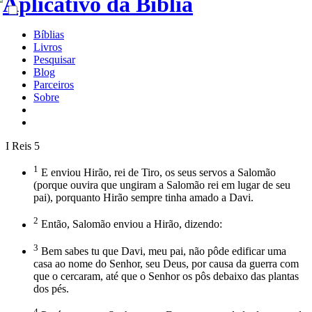
Bíblias
Livros
Pesquisar
Blog
Parceiros
Sobre
I Reis 5
1
E enviou Hirão, rei de Tiro, os seus servos a Salomão
(porque ouvira que ungiram a Salomão rei em lugar de seu
pai), porquanto Hirão sempre tinha amado a Davi.
2
Então, Salomão enviou a Hirão, dizendo:
3
Bem sabes tu que Davi, meu pai, não pôde edificar uma
casa ao nome do Senhor, seu Deus, por causa da guerra com
que o cercaram, até que o Senhor os pôs debaixo das plantas
dos pés.
4