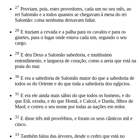
27
Proviam, pois, estes provedores, cada um no seu mês, ao
rei Salomão e a todos quantos se chegavam à mesa do rei
Salomão: coisa nenhuma deixavam faltar.
28
E traziam a cevada e a palha para os cavalos e para os
ginetes, para o lugar onde estava cada um, segundo o seu
cargo.
29
E deu Deus a Salomão sabedoria, e muitíssimo
entendimento, e largueza de coração, como a areia que está na
praia do mar.
30
E era a sabedoria de Salomão maior do que a sabedoria de
todos os do Oriente e do que toda a sabedoria dos egípcios.
31
E era ele ainda mais sábio do que todos os homens, e do
que Etã, ezraíta, e do que Hemã, e Calcol, e Darda, filhos de
Maol; e correu o seu nome por todas as nações em redor.
32
E disse três mil provérbios, e foram os seus cânticos mil e
cinco.
33
Também falou das árvores, desde o cedro que está no