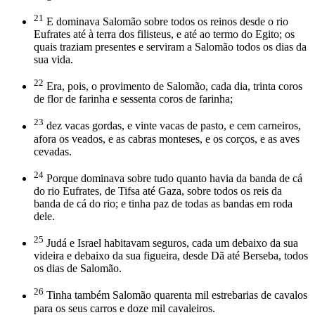
21
E dominava Salomão sobre todos os reinos desde o rio
Eufrates até à terra dos filisteus, e até ao termo do Egito; os
quais traziam presentes e serviram a Salomão todos os dias da
sua vida.
22
Era, pois, o provimento de Salomão, cada dia, trinta coros
de flor de farinha e sessenta coros de farinha;
23
dez vacas gordas, e vinte vacas de pasto, e cem carneiros,
afora os veados, e as cabras monteses, e os corços, e as aves
cevadas.
24
Porque dominava sobre tudo quanto havia da banda de cá
do rio Eufrates, de Tifsa até Gaza, sobre todos os reis da
banda de cá do rio; e tinha paz de todas as bandas em roda
dele.
25
Judá e Israel habitavam seguros, cada um debaixo da sua
videira e debaixo da sua figueira, desde Dã até Berseba, todos
os dias de Salomão.
26
Tinha também Salomão quarenta mil estrebarias de cavalos
para os seus carros e doze mil cavaleiros.