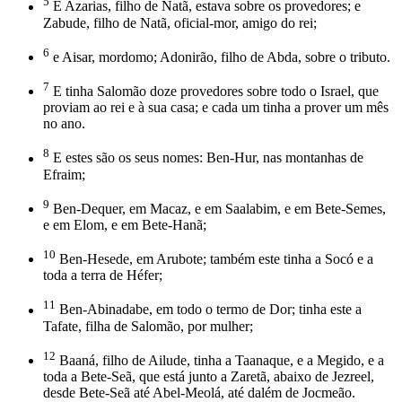
5
E Azarias, filho de Natã, estava sobre os provedores; e
Zabude, filho de Natã, oficial-mor, amigo do rei;
6
e Aisar, mordomo; Adonirão, filho de Abda, sobre o tributo.
7
E tinha Salomão doze provedores sobre todo o Israel, que
proviam ao rei e à sua casa; e cada um tinha a prover um mês
no ano.
8
E estes são os seus nomes: Ben-Hur, nas montanhas de
Efraim;
9
Ben-Dequer, em Macaz, e em Saalabim, e em Bete-Semes,
e em Elom, e em Bete-Hanã;
10
Ben-Hesede, em Arubote; também este tinha a Socó e a
toda a terra de Héfer;
11
Ben-Abinadabe, em todo o termo de Dor; tinha este a
Tafate, filha de Salomão, por mulher;
12
Baaná, filho de Ailude, tinha a Taanaque, e a Megido, e a
toda a Bete-Seã, que está junto a Zaretã, abaixo de Jezreel,
desde Bete-Seã até Abel-Meolá, até dalém de Jocmeão.