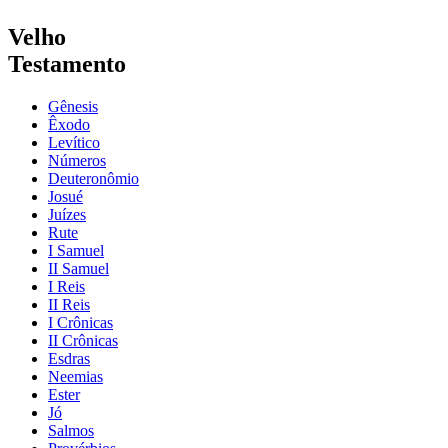
Velho
Testamento
Gênesis
Êxodo
Levítico
Números
Deuteronômio
Josué
Juízes
Rute
I Samuel
II Samuel
I Reis
II Reis
I Crônicas
II Crônicas
Esdras
Neemias
Ester
Jó
Salmos