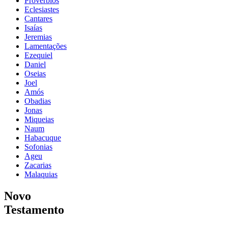
Provérbios
Eclesiastes
Cantares
Isaías
Jeremias
Lamentações
Ezequiel
Daniel
Oseias
Joel
Amós
Obadias
Jonas
Miqueias
Naum
Habacuque
Sofonias
Ageu
Zacarias
Malaquias
Novo
Testamento