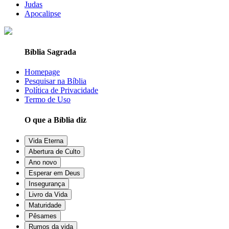
Judas
Apocalipse
Bíblia Sagrada
Homepage
Pesquisar na Bíblia
Política de Privacidade
Termo de Uso
O que a Bíblia diz
Vida Eterna
Abertura de Culto
Ano novo
Esperar em Deus
Insegurança
Livro da Vida
Maturidade
Pêsames
Rumos da vida