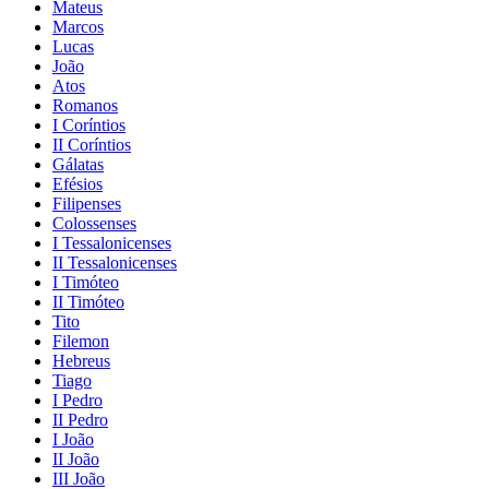
Mateus
Marcos
Lucas
João
Atos
Romanos
I Coríntios
II Coríntios
Gálatas
Efésios
Filipenses
Colossenses
I Tessalonicenses
II Tessalonicenses
I Timóteo
II Timóteo
Tito
Filemon
Hebreus
Tiago
I Pedro
II Pedro
I João
II João
III João