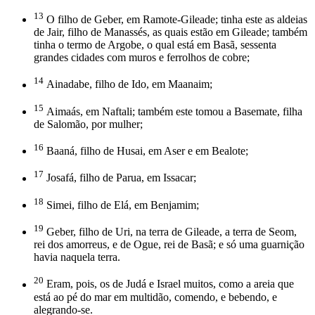
13
O filho de Geber, em Ramote-Gileade; tinha este as aldeias
de Jair, filho de Manassés, as quais estão em Gileade; também
tinha o termo de Argobe, o qual está em Basã, sessenta
grandes cidades com muros e ferrolhos de cobre;
14
Ainadabe, filho de Ido, em Maanaim;
15
Aimaás, em Naftali; também este tomou a Basemate, filha
de Salomão, por mulher;
16
Baaná, filho de Husai, em Aser e em Bealote;
17
Josafá, filho de Parua, em Issacar;
18
Simei, filho de Elá, em Benjamim;
19
Geber, filho de Uri, na terra de Gileade, a terra de Seom,
rei dos amorreus, e de Ogue, rei de Basã; e só uma guarnição
havia naquela terra.
20
Eram, pois, os de Judá e Israel muitos, como a areia que
está ao pé do mar em multidão, comendo, e bebendo, e
alegrando-se.